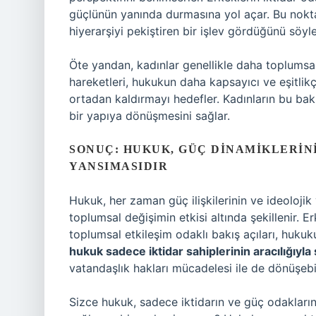
güçlünün yanında durmasına yol açar. Bu nok
hiyerarşiyi pekiştiren bir işlev gördüğünü söyle
Öte yandan, kadınlar genellikle daha toplumsal 
hareketleri, hukukun daha kapsayıcı ve eşitlikçi
ortadan kaldırmayı hedefler. Kadınların bu bakı
bir yapıya dönüşmesini sağlar.
SONUÇ: HUKUK, GÜÇ DINAMIKLERIN
YANSIMASIDIR
Hukuk, her zaman güç ilişkilerinin ve ideolojik
toplumsal değişimin etkisi altında şekillenir. E
toplumsal etkileşim odaklı bakış açıları, hukuku
hukuk sadece iktidar sahiplerinin aracılığıyla
vatandaşlık hakları mücadelesi ile de dönüşebil
Sizce hukuk, sadece iktidarın ve güç odaklarını