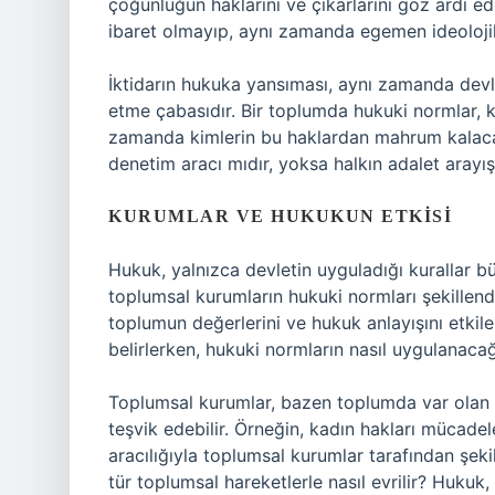
çoğunluğun haklarını ve çıkarlarını göz ardı ed
ibaret olmayıp, aynı zamanda egemen ideolojiler 
İktidarın hukuka yansıması, aynı zamanda devle
etme çabasıdır. Bir toplumda hukuki normlar, k
zamanda kimlerin bu haklardan mahrum kalacağ
denetim aracı mıdır, yoksa halkın adalet arayış
KURUMLAR VE HUKUKUN ETKISI
Hukuk, yalnızca devletin uyguladığı kurallar bü
toplumsal kurumların hukuki normları şekillendi
toplumun değerlerini ve hukuk anlayışını etkile
belirlerken, hukuki normların nasıl uygulanacağ
Toplumsal kurumlar, bazen toplumda var olan eş
teşvik edebilir. Örneğin, kadın hakları mücadele
aracılığıyla toplumsal kurumlar tarafından şeki
tür toplumsal hareketlerle nasıl evrilir? Hukuk,