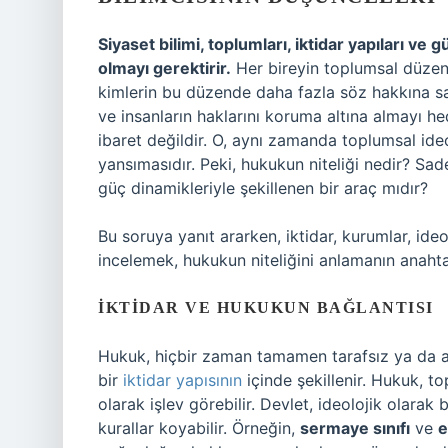
Siyaset bilimi, toplumları, iktidar yapıları ve 
olmayı gerektirir.
Her bireyin toplumsal düzenl
kimlerin bu düzende daha fazla söz hakkına sah
ve insanların haklarını koruma altına almayı h
ibaret değildir. O, aynı zamanda toplumsal ideolo
yansımasıdır. Peki, hukukun niteliği nedir? Sa
güç dinamikleriyle şekillenen bir araç mıdır?
Bu soruya yanıt ararken, iktidar, kurumlar, ideo
incelemek, hukukun niteliğini anlamanın anahtar
İKTIDAR VE HUKUKUN BAĞLANTISI
Hukuk, hiçbir zaman tamamen tarafsız ya da adi
bir
iktidar yapısının
içinde şekillenir. Hukuk, to
olarak işlev görebilir. Devlet, ideolojik olarak 
kurallar koyabilir. Örneğin,
sermaye sınıfı
ve
e