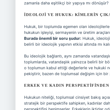
zamanla daha eşitlikçi bir yapıya mı dönüşür?
İDEOLOJI VE HUKUK: KIMLERIN ÇI
Hukuk, bir toplumda egemen olan ideolojilerle d
hukukun işleyişi, sermayenin ve üretim araçları
Burada önemli bir soru şudur:
Hukuk, ideoloji
belirli bir ideolojik yapının etkisi altında mı kalı
Bu ideolojik bağlantı, aynı zamanda vatandaşlık
toplumlarda, vatandaşlık yalnızca belirli bir 
o toplumun kabul ettiği değerlerle ve hukuki n
pekiştirir, bazen de toplumsal değişim için bir
ERKEK VE KADIN PERSPEKTIFINDEN
Hukukun niteliği, toplumsal cinsiyet bakış açısıy
stratejik bir perspektife sahipken, kadınlar d
perspektifini benimserler. Erkeklerin iktidar o