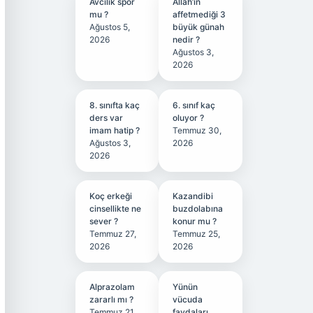
Avcılık spor
Allah’ın
mu ?
affetmediği 3
Ağustos 5,
büyük günah
2026
nedir ?
Ağustos 3,
2026
8. sınıfta kaç
6. sınıf kaç
ders var
oluyor ?
imam hatip ?
Temmuz 30,
Ağustos 3,
2026
2026
Koç erkeği
Kazandibi
cinsellikte ne
buzdolabına
sever ?
konur mu ?
Temmuz 27,
Temmuz 25,
2026
2026
Alprazolam
Yünün
zararlı mı ?
vücuda
Temmuz 21,
faydaları