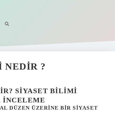
 NEDIR ?
IR? SIYASET BILIMI
R İNCELEME
AL DÜZEN ÜZERINE BIR SIYASET