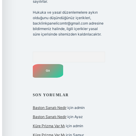
sayılırlar.
Hukuka ve yasal düzenlemelere aykırı
olduğunu düşündüğünüz içerikleri,
backlinkpanelicomtr@gmail.com
adresine
bildirmeniz halinde, ilgili içerikler yasal
süre içerisinde sitemizden kaldırılacaktır.
Arama
SON YORUMLAR
Baston Sanatı Nedir
için
admin
Baston Sanatı Nedir
için
Ayaz
Küre Prizma Var Mı
için
admin
Küre Prizma Var Mı
için
Samur