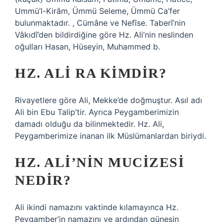
Ummü’l-Kirâm, Ümmü Seleme, Ümmü Ca’fer
bulunmaktadır. , Cümâne ve Nefîse. Taberî’nin
Vâkıdî’den bildirdiğine göre Hz. Ali’nin neslinden
oğulları Hasan, Hüseyin, Muhammed b.
HZ. ALI RA KIMDIR?
Rivayetlere göre Ali, Mekke’de doğmuştur. Asıl adı
Ali bin Ebu Talip’tir. Ayrıca Peygamberimizin
damadı olduğu da bilinmektedir. Hz. Ali,
Peygamberimize inanan ilk Müslümanlardan biriydi.
HZ. ALI’NIN MUCIZESI
NEDIR?
Ali ikindi namazını vaktinde kılamayınca Hz.
Peygamber’in namazını ve ardından güneşin