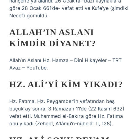
hançerle yaralandı. 26 Ocak’ta -bazı kaynaklara
göre 28 Ocak 661’de- vefat etti ve Kufe’ye (şimdiki
Necef) gömüldü.
ALLAH’IN ASLANI
KIMDIR DIYANET?
Allah’ın Aslanı Hz. Hamza – Dini Hikayeler – TRT
Avaz – YouTube.
HZ. ALI’YI KIM YIKADI?
Hz. Fatıma, Hz. Peygamber’in vefatından beş
buçuk ay sonra, 3 Ramazan 11’de (22 Kasım 632)
vefat etti. Muhammed el-Bakır’a göre Hz. Fatıma
onu yıkadı (Zehebî, Aʿlâmü’n-nübelâʾ, II, 128).