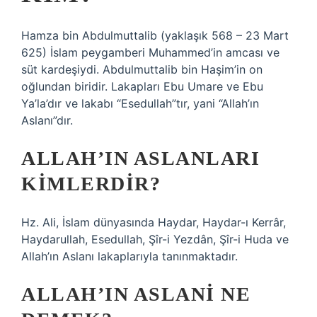
Hamza bin Abdulmuttalib (yaklaşık 568 – 23 Mart
625) İslam peygamberi Muhammed’in amcası ve
süt kardeşiydi. Abdulmuttalib bin Haşim’in on
oğlundan biridir. Lakapları Ebu Umare ve Ebu
Ya’la’dır ve lakabı “Esedullah”tır, yani “Allah’ın
Aslanı”dır.
ALLAH’IN ASLANLARI
KIMLERDIR?
Hz. Ali, İslam dünyasında Haydar, Haydar-ı Kerrâr,
Haydarullah, Esedullah, Şîr-i Yezdân, Şîr-i Huda ve
Allah’ın Aslanı lakaplarıyla tanınmaktadır.
ALLAH’IN ASLANI NE