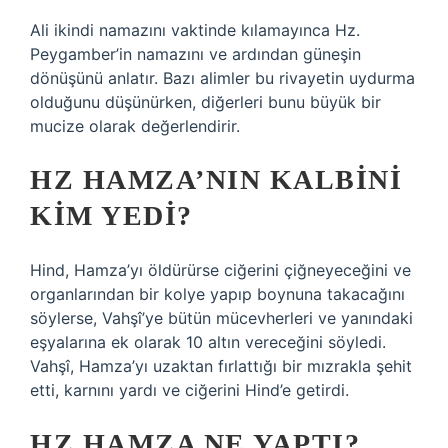
Ali ikindi namazını vaktinde kılamayınca Hz.
Peygamber’in namazını ve ardından güneşin
dönüşünü anlatır. Bazı alimler bu rivayetin uydurma
olduğunu düşünürken, diğerleri bunu büyük bir
mucize olarak değerlendirir.
HZ HAMZA’NIN KALBINI
KIM YEDI?
Hind, Hamza’yı öldürürse ciğerini çiğneyeceğini ve
organlarından bir kolye yapıp boynuna takacağını
söylerse, Vahşî’ye bütün mücevherleri ve yanındaki
eşyalarına ek olarak 10 altın vereceğini söyledi.
Vahşî, Hamza’yı uzaktan fırlattığı bir mızrakla şehit
etti, karnını yardı ve ciğerini Hind’e getirdi.
HZ HAMZA NE YAPTI?