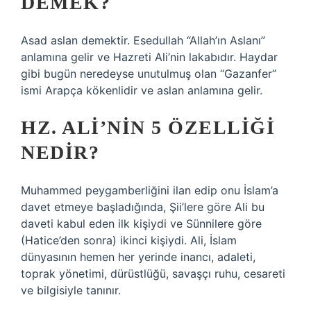
DEMEK?
Asad aslan demektir. Esedullah “Allah’ın Aslanı”
anlamına gelir ve Hazreti Ali’nin lakabıdır. Haydar
gibi bugün neredeyse unutulmuş olan “Gazanfer”
ismi Arapça kökenlidir ve aslan anlamına gelir.
HZ. ALI’NIN 5 ÖZELLIĞI
NEDIR?
Muhammed peygamberliğini ilan edip onu İslam’a
davet etmeye başladığında, Şii’lere göre Ali bu
daveti kabul eden ilk kişiydi ve Sünnilere göre
(Hatice’den sonra) ikinci kişiydi. Ali, İslam
dünyasının hemen her yerinde inancı, adaleti,
toprak yönetimi, dürüstlüğü, savaşçı ruhu, cesareti
ve bilgisiyle tanınır.