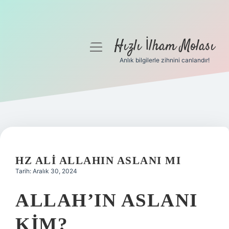
Hızlı İlham Molası
menüyü
aç
Anlık bilgilerle zihnini canlandır!
Anasayfa
Gizlilik Politikası
Yasal Uyarı
Hakkımızda
HZ ALI ALLAHIN ASLANI MI
Tarih: Aralık 30, 2024
ALLAH’IN ASLANI
KIM?