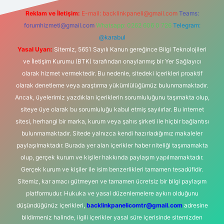
Reklam ve İletişim:
E-mail:
backlinkpaneli@gmail.com
Teams:
forumhizmeti@gmail.com
Whatsapp: 0262 606 0 726
Telegram:
@karabul
Yasal Uyarı:
Sitemiz, 5651 Sayılı Kanun gereğince Bilgi Teknolojileri
ve İletişim Kurumu (BTK) tarafından onaylanmış bir Yer Sağlayıcı
olarak hizmet vermektedir. Bu nedenle, sitedeki içerikleri proaktif
olarak denetleme veya araştırma yükümlülüğümüz bulunmamaktadır.
Ancak, üyelerimiz yazdıkları içeriklerin sorumluluğunu taşımakta olup,
siteye üye olarak bu sorumluluğu kabul etmiş sayılırlar. Bu internet
sitesi, herhangi bir marka, kurum veya şahıs şirketi ile hiçbir bağlantısı
bulunmamaktadır. Sitede yalnızca kendi hazırladığımız makaleler
paylaşılmaktadır. Burada yer alan içerikler haber niteliği taşımamakta
olup, gerçek kurum ve kişiler hakkında paylaşım yapılmamaktadır.
Gerçek kurum ve kişiler ile isim benzerlikleri tamamen tesadüfidir.
Sitemiz, kar amacı gütmeyen ve tamamen ücretsiz bir bilgi paylaşım
platformudur. Hukuka ve yasal düzenlemelere aykırı olduğunu
düşündüğünüz içerikleri,
backlinkpanelicomtr@gmail.com
adresine
bildirmeniz halinde, ilgili içerikler yasal süre içerisinde sitemizden