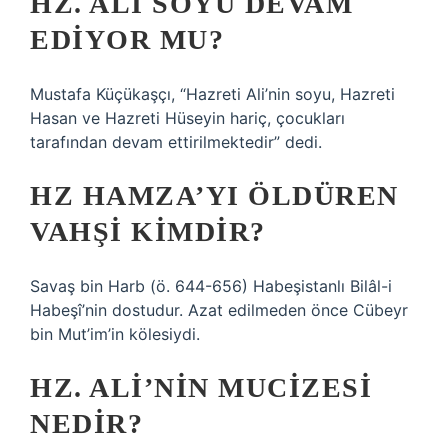
HZ. ALI SOYU DEVAM
EDIYOR MU?
Mustafa Küçükaşçı, “Hazreti Ali’nin soyu, Hazreti
Hasan ve Hazreti Hüseyin hariç, çocukları
tarafından devam ettirilmektedir” dedi.
HZ HAMZA’YI ÖLDÜREN
VAHŞI KIMDIR?
Savaş bin Harb (ö. 644-656) Habeşistanlı Bilâl-i
Habeşî’nin dostudur. Azat edilmeden önce Cübeyr
bin Mut’im’in kölesiydi.
HZ. ALI’NIN MUCIZESI
NEDIR?