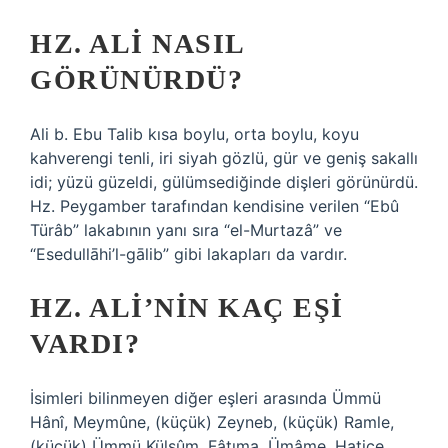
HZ. ALI NASIL
GÖRÜNÜRDÜ?
Ali b. Ebu Talib kısa boylu, orta boylu, koyu
kahverengi tenli, iri siyah gözlü, gür ve geniş sakallı
idi; yüzü güzeldi, gülümsediğinde dişleri görünürdü.
Hz. Peygamber tarafından kendisine verilen “Ebû
Türâb” lakabının yanı sıra “el-Murtazâ” ve
“Esedullāhi’l-gālib” gibi lakapları da vardır.
HZ. ALI’NIN KAÇ EŞI
VARDI?
İsimleri bilinmeyen diğer eşleri arasında Ümmü
Hânî, Meymûne, (küçük) Zeyneb, (küçük) Ramle,
(küçük) Ümmü Külsûm, Fâtıma, Ümâme, Hatice,