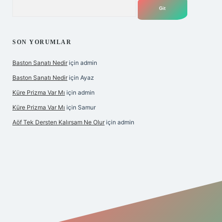
Arama
SON YORUMLAR
Baston Sanatı Nedir
için
admin
Baston Sanatı Nedir
için
Ayaz
Küre Prizma Var Mı
için
admin
Küre Prizma Var Mı
için
Samur
Aöf Tek Dersten Kalırsam Ne Olur
için
admin
 bahis sitesi