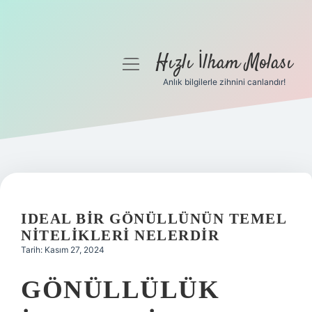
Hızlı İlham Molası
menüyü
aç
Anlık bilgilerle zihnini canlandır!
Anasayfa
Gizlilik Politikası
Yasal Uyarı
Hakkımızda
IDEAL BIR GÖNÜLLÜNÜN TEMEL
NITELIKLERI NELERDIR
Tarih: Kasım 27, 2024
GÖNÜLLÜLÜK