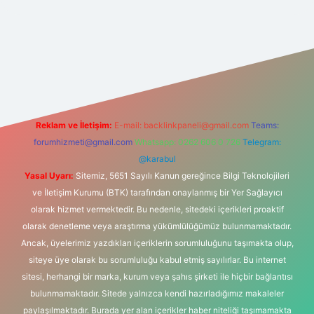
 bahis sitesi
Reklam ve İletişim:
E-mail:
backlinkpaneli@gmail.com
Teams:
forumhizmeti@gmail.com
Whatsapp: 0262 606 0 726
Telegram:
@karabul
Yasal Uyarı:
Sitemiz, 5651 Sayılı Kanun gereğince Bilgi Teknolojileri
ve İletişim Kurumu (BTK) tarafından onaylanmış bir Yer Sağlayıcı
olarak hizmet vermektedir. Bu nedenle, sitedeki içerikleri proaktif
olarak denetleme veya araştırma yükümlülüğümüz bulunmamaktadır.
Ancak, üyelerimiz yazdıkları içeriklerin sorumluluğunu taşımakta olup,
siteye üye olarak bu sorumluluğu kabul etmiş sayılırlar. Bu internet
sitesi, herhangi bir marka, kurum veya şahıs şirketi ile hiçbir bağlantısı
bulunmamaktadır. Sitede yalnızca kendi hazırladığımız makaleler
paylaşılmaktadır. Burada yer alan içerikler haber niteliği taşımamakta