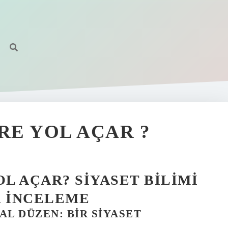
RE YOL AÇAR ?
OL AÇAR? SIYASET BILIMI
R İNCELEME
AL DÜZEN: BIR SIYASET