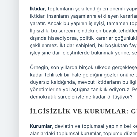
İktidar
, toplumların şekillendiği en önemli yap
iktidar, insanların yaşamlarını etkileyen kararl
yaratır. Ancak bu yapının işleyişi, tamamen top
İlgisizlik, bu sürecin içindeki en büyük tehditle
dışında hissediyorsa, politik kararlar çoğunlukl
şekillenmez. İktidar sahipleri, bu boşluktan f
işleyişine dair eleştirilerde bulunmak yerine, s
Örneğin, son yıllarda birçok ülkede gerçekleşen 
kadar tehlikeli bir hale geldiğini gözler önüne 
duyarsız kaldığında, mevcut iktidarların bu il
yönetimlerine yol açtığına tanıklık ediyoruz. Pe
demokratik süreçleriyle ne kadar örtüşüyor?
İLGISIZLIK VE KURUMLAR: 
Kurumlar
, devletin ve toplumsal yapının bel ke
alanlardaki toplumsal kurumlar, toplumu düzenli 