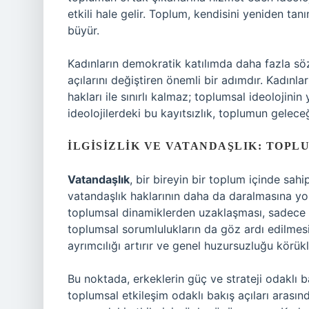
etkili hale gelir. Toplum, kendisini yeniden tanı
büyür.
Kadınların demokratik katılımda daha fazla söz 
açılarını değiştiren önemli bir adımdır. Kadınl
hakları ile sınırlı kalmaz; toplumsal ideolojinin 
ideolojilerdeki bu kayıtsızlık, toplumun geleceği
İLGISIZLIK VE VATANDAŞLIK: TOP
Vatandaşlık
, bir bireyin bir toplum içinde sahip
vatandaşlık haklarının daha da daralmasına yol
toplumsal dinamiklerden uzaklaşması, sadece 
toplumsal sorumlulukların da göz ardı edilmesin
ayrımcılığı artırır ve genel huzursuzluğu körükl
Bu noktada, erkeklerin güç ve strateji odaklı ba
toplumsal etkileşim odaklı bakış açıları arasında