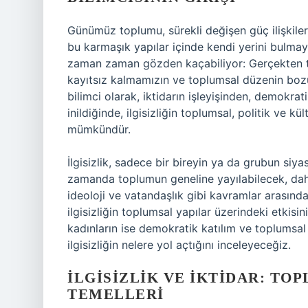
Günümüz toplumu, sürekli değişen güç ilişkileri,
bu karmaşık yapılar içinde kendi yerini bulmay
zaman zaman gözden kaçabiliyor: Gerçekten top
kayıtsız kalmamızın ve toplumsal düzenin bozul
bilimci olarak, iktidarın işleyişinden, demokra
inildiğinde, ilgisizliğin toplumsal, politik ve kü
mümkündür.
İlgisizlik, sadece bir bireyin ya da grubun siy
zamanda toplumun geneline yayılabilecek, daha 
ideoloji ve vatandaşlık gibi kavramlar arasındaki 
ilgisizliğin toplumsal yapılar üzerindeki etkisin
kadınların ise demokratik katılım ve toplumsal 
ilgisizliğin nelere yol açtığını inceleyeceğiz.
İLGISIZLIK VE İKTIDAR: TO
TEMELLERI