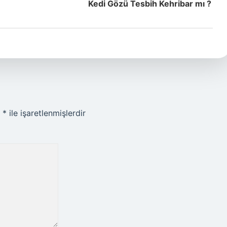
Kedi Gözü Tesbih Kehribar mı ?
r
*
ile işaretlenmişlerdir