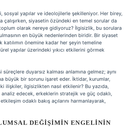
 sosyal yapılar ve ideolojilerle şekilleniyor. Her birey,
a çalışırken, siyasetin özündeki en temel sorular da
lum olarak nereye gidiyoruz? İlgisizlik, bu sorulara
masının en büyük nedenlerinden biridir. Bir siyaset
tik katılımın önemine kadar her şeyin temeline
ltürel yapılar üzerindeki yıkıcı etkilerini görmek
asi süreçlere duyarsız kalması anlamına gelmez; aynı
büyük bir sorunu işaret eder. İktidar, kurumlar,
ilişkiler, ilgisizlikten nasıl etkilenir? Bu yazıda,
i analiz edecek, erkeklerin stratejik ve güç odaklı,
etkileşim odaklı bakış açılarını harmanlayarak,
PLUMSAL DEĞIŞIMIN ENGELININ