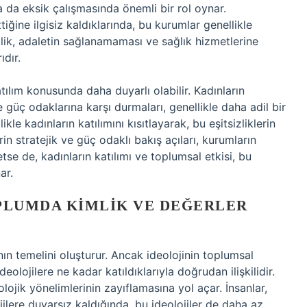
a da eksik çalışmasında önemli bir rol oynar.
iğine ilgisiz kaldıklarında, bu kurumlar genellikle
izlik, adaletin sağlanamaması ve sağlık hizmetlerine
ıdır.
ılım konusunda daha duyarlı olabilir. Kadınların
güç odaklarına karşı durmaları, genellikle daha adil bir
likle kadınların katılımını kısıtlayarak, bu eşitsizliklerin
in stratejik ve güç odaklı bakış açıları, kurumların
tse de, kadınların katılımı ve toplumsal etkisi, bu
ar.
OPLUMDA KIMLIK VE DEĞERLER
ının temelini oluşturur. Ancak ideolojinin toplumsal
eolojilere ne kadar katıldıklarıyla doğrudan ilişkilidir.
olojik yönelimlerinin zayıflamasına yol açar. İnsanlar,
ilere duyarsız kaldığında, bu ideolojiler de daha az