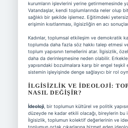
kurumların işlevlerini yerine getirmemesinde y
Vatandaşlar, kendi toplumlarında neler olup bitt
sağlıklı bir şekilde işlemez. Eğitimdeki yeters
erişimin kısıtlanması, ilgisizliğin en acı sonuçlar
Kadınlar, toplumsal etkileşim ve demokratik kat
toplumda daha fazla söz hakkı talep etmesi ve 
toplum yapısının temellerini atar. İlgisizlik, özel
daha da derinleşmesine neden olabilir. Erkekler
yapısındaki bozulmalara karşı bir engel teşkil e
sistemin işleyişinde denge sağlayıcı bir rol oyn
İLGISIZLIK VE İDEOLOJI: T
NASIL DEĞIŞIR?
İdeoloji
, bir toplumun kültürel ve politik yapıs
düzeyde ne kadar etkili olacağı, bireylerin bu id
İlgisizlik, toplumun kolektif değerlerinin ve ide
toplumun ortak çıkarlarına hizmet eden ideoloj