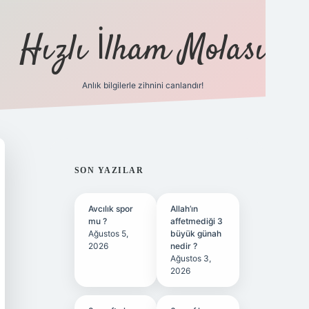
Hızlı İlham Molası
Anlık bilgilerle zihnini canlandır!
ilbet bahis si
SIDEBAR
SON YAZILAR
Avcılık spor
Allah’ın
mu ?
affetmediği 3
Ağustos 5,
büyük günah
2026
nedir ?
Ağustos 3,
2026