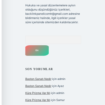
Hukuka ve yasal düzenlemelere aykırı
olduğunu düşündüğünüz içerikleri,
backlinkpanelicomtr@gmail.com
adresine
bildirmeniz halinde, ilgili içerikler yasal
süre içerisinde sitemizden kaldırılacaktır.
Arama
SON YORUMLAR
Baston Sanatı Nedir
için
admin
Baston Sanatı Nedir
için
Ayaz
Küre Prizma Var Mı
için
admin
Küre Prizma Var Mı
için
Samur