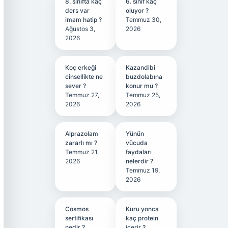
8. sınıfta kaç
6. sınıf kaç
ders var
oluyor ?
imam hatip ?
Temmuz 30,
Ağustos 3,
2026
2026
Koç erkeği
Kazandibi
cinsellikte ne
buzdolabına
sever ?
konur mu ?
Temmuz 27,
Temmuz 25,
2026
2026
Alprazolam
Yünün
zararlı mı ?
vücuda
Temmuz 21,
faydaları
2026
nelerdir ?
Temmuz 19,
2026
Cosmos
Kuru yonca
sertifikası
kaç protein
nedir ?
içerir ?