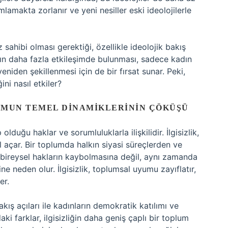
mlamakta zorlanır ve yeni nesiller eski ideolojilerle
sahibi olması gerektiği, özellikle ideolojik bakış
arın daha fazla etkileşimde bulunması, sadece kadın
yeniden şekillenmesi için de bir fırsat sunar. Peki,
ni nasıl etkiler?
LUMUN TEMEL DINAMIKLERININ ÇÖKÜŞÜ
 olduğu haklar ve sorumluluklarla ilişkilidir. İlgisizlik,
 açar. Bir toplumda halkın siyasi süreçlerden ve
bireysel hakların kaybolmasına değil, aynı zamanda
e neden olur. İlgisizlik, toplumsal uyumu zayıflatır,
er.
kış açıları ile kadınların demokratik katılımı ve
ki farklar, ilgisizliğin daha geniş çaplı bir toplum