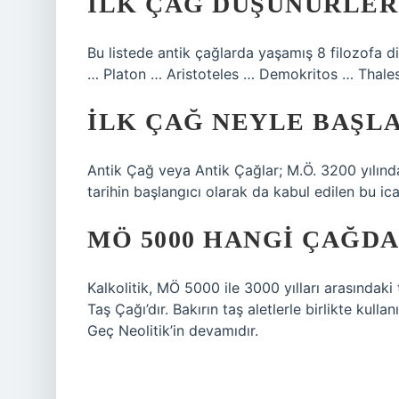
İLK ÇAĞ DÜŞÜNÜRLER
Bu listede antik çağlarda yaşamış 8 filozofa d
… Platon … Aristoteles … Demokritos … Thale
İLK ÇAĞ NEYLE BAŞLA
Antik Çağ veya Antik Çağlar; M.Ö. 3200 yılında 
tarihin başlangıcı olarak da kabul edilen bu ica
MÖ 5000 HANGI ÇAĞDA
Kalkolitik, MÖ 5000 ile 3000 yılları arasındaki 
Taş Çağı’dır. Bakırın taş aletlerle birlikte kull
Geç Neolitik’in devamıdır.