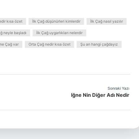
edir kısa özet
İlk Çağ düşünürleri kimlerdir
İlk Çağ nasıl yazılır
ağ neyle başladı
İlk Çağ uygarlıkları nelerdir
ne Çağ var
Orta Çağ nedir kısa özet
Şu an hangi çağdayız
Sonraki Yazı
Iğne Nin Diğer Adı Nedir