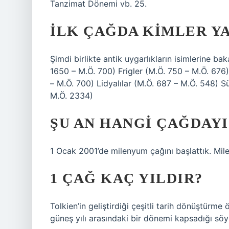
Tanzimat Dönemi vb. 25.
İLK ÇAĞDA KIMLER Y
Şimdi birlikte antik uygarlıkların isimlerine ba
1650 – M.Ö. 700) Frigler (M.Ö. 750 – M.Ö. 676)
– M.Ö. 700) Lidyalılar (M.Ö. 687 – M.Ö. 548) 
M.Ö. 2334)
ŞU AN HANGI ÇAĞDAYI
1 Ocak 2001’de milenyum çağını başlattık. Mile
1 ÇAĞ KAÇ YILDIR?
Tolkien’in geliştirdiği çeşitli tarih dönüştürm
güneş yılı arasındaki bir dönemi kapsadığı söyl