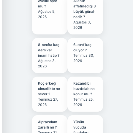
Avcılık spor
Allah’ın
mu ?
affetmediği 3
Ağustos 5,
büyük günah
2026
nedir ?
Ağustos 3,
2026
8. sınıfta kaç
6. sınıf kaç
ders var
oluyor ?
imam hatip ?
Temmuz 30,
Ağustos 3,
2026
2026
Koç erkeği
Kazandibi
cinsellikte ne
buzdolabına
sever ?
konur mu ?
Temmuz 27,
Temmuz 25,
2026
2026
Alprazolam
Yünün
zararlı mı ?
vücuda
Temmuz 21,
faydaları