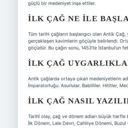
güçlü bir medeniyet inşa ettiler.
İLK ÇAĞ NE ILE BAŞL
Tüm tarihi çağların başlangıcı olan Antik Çağ, 
gerçekleşen kavimlerin göçüyle belirlendi. Ort
göçüdür. Bu çağın sonu, 1453’te İstanbul’un fethi
İLK ÇAĞ UYGARLIKLA
Antik çağlarda ortaya çıkan medeniyetlerin adla
İmparatorluğu. Asurlular. Babilliler. Hititler, Med
İLK ÇAĞ NASIL YAZILI
Tarihî olay, çağ ve dönem adları büyük harfle b
İlk Dönem, Lale Devri, Cahiliye Dönemi, Buzul