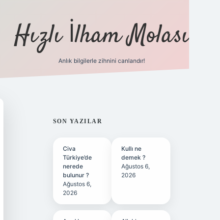
Hızlı İlham Molası
Anlık bilgilerle zihnini canlandır!
ilbet bahis sitesi
SIDEBAR
SON YAZILAR
Civa
Kullı ne
Türkiye’de
demek ?
nerede
Ağustos 6,
bulunur ?
2026
Ağustos 6,
2026