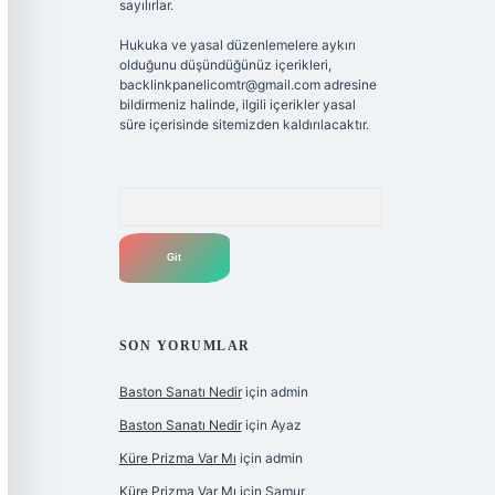
sayılırlar.
Hukuka ve yasal düzenlemelere aykırı
olduğunu düşündüğünüz içerikleri,
backlinkpanelicomtr@gmail.com
adresine
bildirmeniz halinde, ilgili içerikler yasal
süre içerisinde sitemizden kaldırılacaktır.
Arama
SON YORUMLAR
Baston Sanatı Nedir
için
admin
Baston Sanatı Nedir
için
Ayaz
Küre Prizma Var Mı
için
admin
Küre Prizma Var Mı
için
Samur