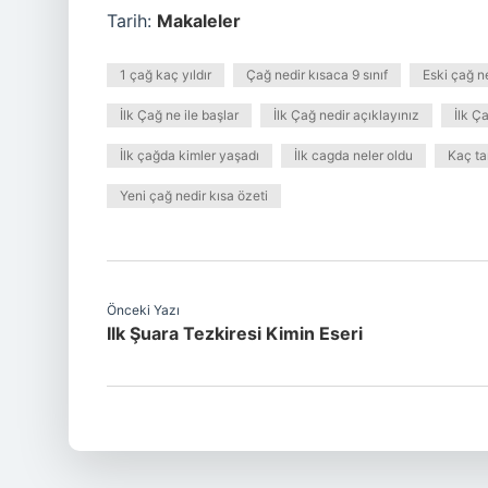
Tarih:
Makaleler
1 çağ kaç yıldır
Çağ nedir kısaca 9 sınıf
Eski çağ n
İlk Çağ ne ile başlar
İlk Çağ nedir açıklayınız
İlk Ç
İlk çağda kimler yaşadı
İlk cagda neler oldu
Kaç ta
Yeni çağ nedir kısa özeti
Önceki Yazı
Ilk Şuara Tezkiresi Kimin Eseri