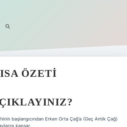
KISA ÖZETI
AÇIKLAYINIZ?
arihinin başlangıcından Erken Orta Çağ’a (Geç Antik Çağ)
ylarını kapsar.