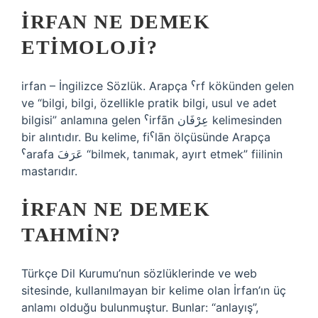
İRFAN NE DEMEK
ETIMOLOJI?
irfan – İngilizce Sözlük. Arapça ˁrf kökünden gelen
ve “bilgi, bilgi, özellikle pratik bilgi, usul ve adet
bilgisi” anlamına gelen ˁirfān عِرْفَان kelimesinden
bir alıntıdır. Bu kelime, fiˁlān ölçüsünde Arapça
ˁarafa عَرَفَ “bilmek, tanımak, ayırt etmek” fiilinin
mastarıdır.
İRFAN NE DEMEK
TAHMIN?
Türkçe Dil Kurumu’nun sözlüklerinde ve web
sitesinde, kullanılmayan bir kelime olan İrfan’ın üç
anlamı olduğu bulunmuştur. Bunlar: “anlayış”,