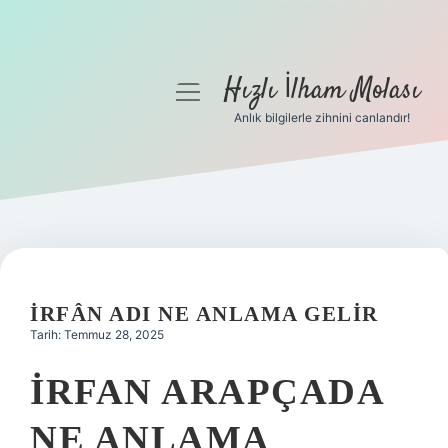
Hızlı İlham Molası
menüyü
aç
Anlık bilgilerle zihnini canlandır!
Anasayfa
Gizlilik Politikası
Yasal Uyarı
Hakkımızda
İRFÂN ADI NE ANLAMA GELIR
Tarih: Temmuz 28, 2025
İRFAN ARAPÇADA
NE ANLAMA