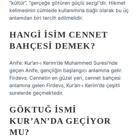
“kültür”, “gerçeğe götüren güçlü sezgi”dir. Hikmet
kelimesinin cümlede kullanımına bağlı olarak bu üç
anlamdan biri tercih edilmelidir.
HANGI ISIM CENNET
BAHÇESI DEMEK?
Anife: Kur’an-ı Kerim’de Muhammed Suresi’nde
geçen Anife, gençliğin başlangıcı anlamına gelir.
Firdevs: Cennetin en güzel yeri, cennet bahçesi
anlamına gelen Firdevs, Kur’an-ı Kerim’de çeşitli
surelerde geçmektedir.
GÖKTUĞ ISMI
KUR’AN’DA GEÇIYOR
MU?