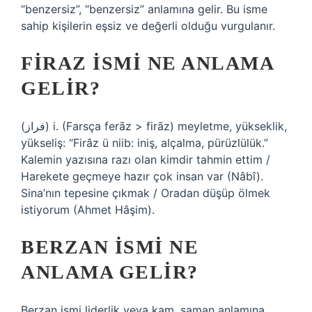
“benzersiz”, “benzersiz” anlamına gelir. Bu isme
sahip kişilerin eşsiz ve değerli olduğu vurgulanır.
FIRAZ ISMI NE ANLAMA
GELIR?
(ﻓﺮﺍﺯ) i. (Farsça ferāz > firāz) meyletme, yükseklik,
yükseliş: “Firâz ü niib: iniş, alçalma, pürüzlülük.”
Kalemin yazısına razı olan kimdir tahmin ettim /
Harekete geçmeye hazır çok insan var (Nâbî).
Sina’nın tepesine çıkmak / Oradan düşüp ölmek
istiyorum (Ahmet Hâşim).
BERZAN ISMI NE
ANLAMA GELIR?
Berzan ismi liderlik veya kam, şaman anlamına