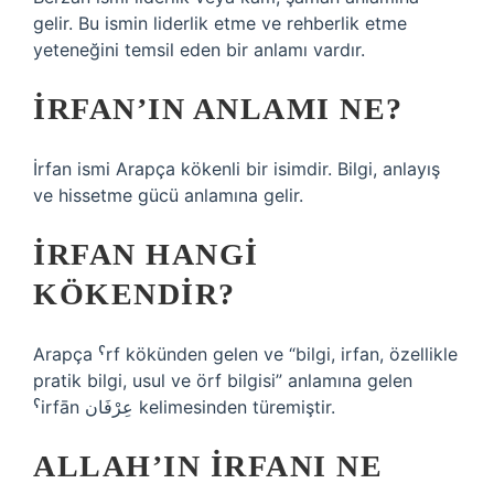
gelir. Bu ismin liderlik etme ve rehberlik etme
yeteneğini temsil eden bir anlamı vardır.
İRFAN’IN ANLAMI NE?
İrfan ismi Arapça kökenli bir isimdir. Bilgi, anlayış
ve hissetme gücü anlamına gelir.
İRFAN HANGI
KÖKENDIR?
Arapça ˁrf kökünden gelen ve “bilgi, irfan, özellikle
pratik bilgi, usul ve örf bilgisi” anlamına gelen
ˁirfān عِرْفَان kelimesinden türemiştir.
ALLAH’IN IRFANI NE