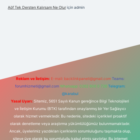
Aöf Tek Dersten Kalırsam Ne Olur
için
admin
bet bahis sitesi
Reklam ve İletişim:
E-mail:
backlinkpaneli@gmail.com
Teams:
forumhizmeti@gmail.com
Whatsapp: 0262 606 0 726
Telegram:
@karabul
Yasal Uyarı:
Sitemiz, 5651 Sayılı Kanun gereğince Bilgi Teknolojileri
ve İletişim Kurumu (BTK) tarafından onaylanmış bir Yer Sağlayıcı
olarak hizmet vermektedir. Bu nedenle, sitedeki içerikleri proaktif
olarak denetleme veya araştırma yükümlülüğümüz bulunmamaktadır.
Ancak, üyelerimiz yazdıkları içeriklerin sorumluluğunu taşımakta olup,
siteye üye olarak bu sorumluluğu kabul etmiş sayılırlar. Bu internet