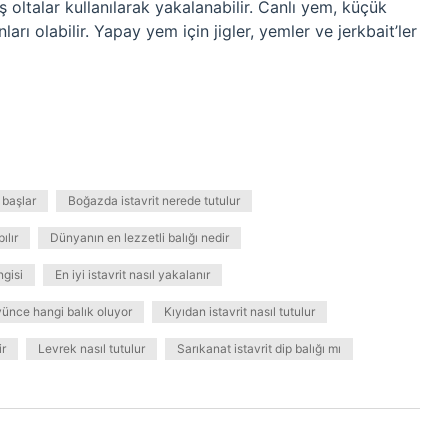
oltalar kullanılarak yakalanabilir. Canlı yem, küçük
arı olabilir. Yapay yem için jigler, yemler ve jerkbait’ler
 başlar
Boğazda istavrit nerede tutulur
ılır
Dünyanın en lezzetli balığı nedir
ngisi
En iyi istavrit nasıl yakalanır
üyünce hangi balık oluyor
Kıyıdan istavrit nasıl tutulur
ir
Levrek nasıl tutulur
Sarıkanat istavrit dip balığı mı