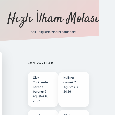
Hızlı İlham Molası
Anlık bilgilerle zihnini canlandır!
ilbet bahis sitesi
SIDEBAR
SON YAZILAR
Civa
Kullı ne
Türkiye’de
demek ?
nerede
Ağustos 6,
bulunur ?
2026
Ağustos 6,
2026