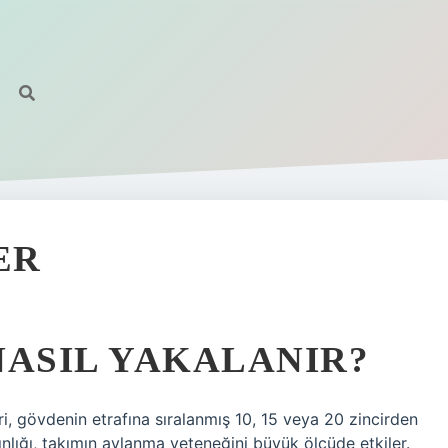
ER
 NASIL YAKALANIR?
ri, gövdenin etrafına sıralanmış 10, 15 veya 20 zincirden
lınlığı, takımın avlanma yeteneğini büyük ölçüde etkiler.