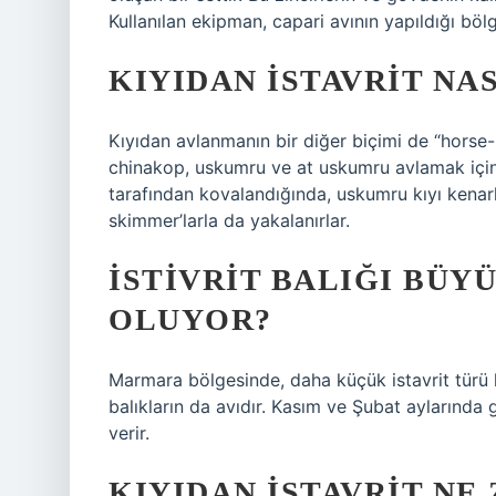
Kullanılan ekipman, capari avının yapıldığı bölg
KIYIDAN ISTAVRIT NA
Kıyıdan avlanmanın bir diğer biçimi de “horse-
chinakop, uskumru ve at uskumru avlamak için k
tarafından kovalandığında, uskumru kıyı kenarlar
skimmer’larla da yakalanırlar.
İSTIVRIT BALIĞI BÜY
OLUYOR?
Marmara bölgesinde, daha küçük istavrit türü kı
balıkların da avıdır. Kasım ve Şubat aylarında 
verir.
KIYIDAN ISTAVRIT NE