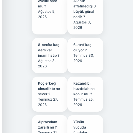
Avcılık spor
Allah’ın
mu ?
affetmediği 3
Ağustos 5,
büyük günah
2026
nedir ?
Ağustos 3,
2026
8. sınıfta kaç
6. sınıf kaç
ders var
oluyor ?
imam hatip ?
Temmuz 30,
Ağustos 3,
2026
2026
Koç erkeği
Kazandibi
cinsellikte ne
buzdolabına
sever ?
konur mu ?
Temmuz 27,
Temmuz 25,
2026
2026
Alprazolam
Yünün
zararlı mı ?
vücuda
Temmuz 21,
faydaları