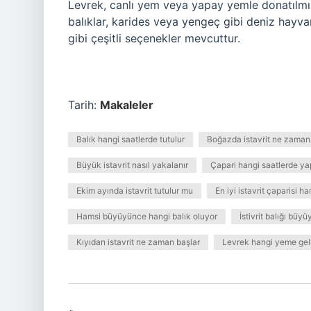
Levrek, canlı yem veya yapay yemle donatılmış 
balıklar, karides veya yengeç gibi deniz hayvanl
gibi çeşitli seçenekler mevcuttur.
Tarih:
Makaleler
Balık hangi saatlerde tutulur
Boğazda istavrit ne zaman
Büyük istavrit nasıl yakalanır
Çapari hangi saatlerde yap
Ekim ayında istavrit tutulur mu
En iyi istavrit çaparisi ha
Hamsi büyüyünce hangi balık oluyor
İstivrit balığı büy
Kıyıdan istavrit ne zaman başlar
Levrek hangi yeme gel