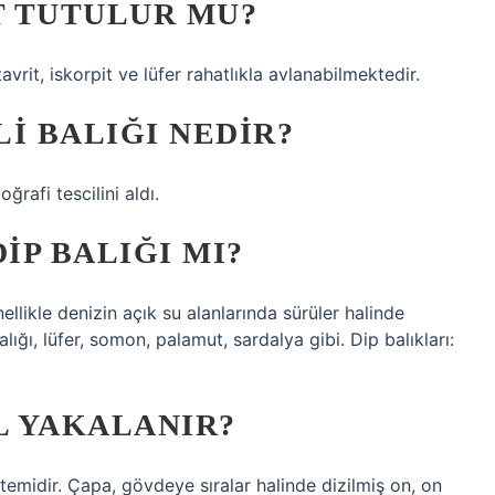
T TUTULUR MU?
vrit, iskorpit ve lüfer rahatlıkla avlanabilmektedir.
I BALIĞI NEDIR?
ğrafi tescilini aldı.
IP BALIĞI MI?
nellikle denizin açık su alanlarında sürüler halinde
alığı, lüfer, somon, palamut, sardalya gibi. Dip balıkları:
L YAKALANIR?
temidir. Çapa, gövdeye sıralar halinde dizilmiş on, on