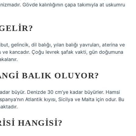
izmadır. Gövde kalınlığının çapa takımıyla at uskumru
GELIR?
ut, gelincik, dil balığı, yılan balığı yavruları, aterina ve
des ve kancadır. Çoğu levrek şafak vakti, gün doğumuna
kalanır.
NGI BALIK OLUYOR?
kadar büyür. Denizde 30 cm’ye kadar büyürler. Hamsi
panya’nın Atlantik kıyısı, Sicilya ve Malta için odur. Bu
aktadır.
RISI HANGISI?