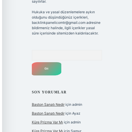
sayılırlar.
Hukuka ve yasal düzenlemelere aykırı
olduğunu düşündüğünüz içerikleri,
backlinkpanelicomtr@gmail.com
adresine
bildirmeniz halinde, ilgili içerikler yasal
süre içerisinde sitemizden kaldırılacaktır.
Arama
SON YORUMLAR
Baston Sanatı Nedir
için
admin
Baston Sanatı Nedir
için
Ayaz
Küre Prizma Var Mı
için
admin
Küre Prizma Var Mı
için
Samur