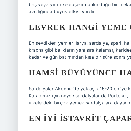
beş veya yirmi kelepçenin bulunduğu bir mekan
avcılığında büyük etkisi vardır.
LEVREK HANGI YEME 
En sevdikleri yemler ilarya, sardalya, spari, halib
kracha gibi balıkların yanı sıra kalamar, kari
kadar ve gün batımından kısa bir süre sonra ya
HAMSI BÜYÜYÜNCE HA
Sardalyalar Akdeniz’de yaklaşık 15-20 cm’ye 
Karadeniz için neyse sardalyalar da Portekiz, İs
ülkelerdeki birçok yemek sardalyalara dayanm
EN IYI ISTAVRIT ÇAPA