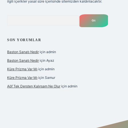
ilgili içerikler yasal süre içerisinde sitemizden kaldırılacaktır.
Arama
SON YORUMLAR
Baston Sanatı Nedir
için
admin
Baston Sanatı Nedir
için
Ayaz
Küre Prizma Var Mı
için
admin
Küre Prizma Var Mı
için
Samur
Aöf Tek Dersten Kalırsam Ne Olur
için
admin
s sitesi