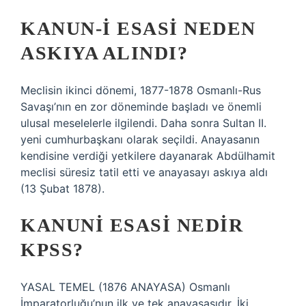
KANUN-I ESASI NEDEN
ASKIYA ALINDI?
Meclisin ikinci dönemi, 1877-1878 Osmanlı-Rus
Savaşı’nın en zor döneminde başladı ve önemli
ulusal meselelerle ilgilendi. Daha sonra Sultan II.
yeni cumhurbaşkanı olarak seçildi. Anayasanın
kendisine verdiği yetkilere dayanarak Abdülhamit
meclisi süresiz tatil etti ve anayasayı askıya aldı
(13 Şubat 1878).
KANUNI ESASI NEDIR
KPSS?
YASAL TEMEL (1876 ANAYASA) Osmanlı
İmparatorluğu’nun ilk ve tek anayasasıdır. İki