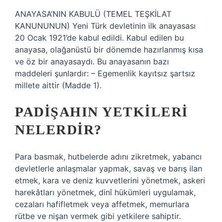
ANAYASA’NIN KABULÜ (TEMEL TEŞKİLAT
KANUNUNUN) Yeni Türk devletinin ilk anayasası
20 Ocak 1921’de kabul edildi. Kabul edilen bu
anayasa, olağanüstü bir dönemde hazırlanmış kısa
ve öz bir anayasaydı. Bu anayasanın bazı
maddeleri şunlardır: – Egemenlik kayıtsız şartsız
millete aittir (Madde 1).
PADIŞAHIN YETKILERI
NELERDIR?
Para basmak, hutbelerde adını zikretmek, yabancı
devletlerle anlaşmalar yapmak, savaş ve barış ilan
etmek, kara ve deniz kuvvetlerini yönetmek, askeri
harekâtları yönetmek, dinî hükümleri uygulamak,
cezaları hafifletmek veya affetmek, memurlara
rütbe ve nişan vermek gibi yetkilere sahiptir.