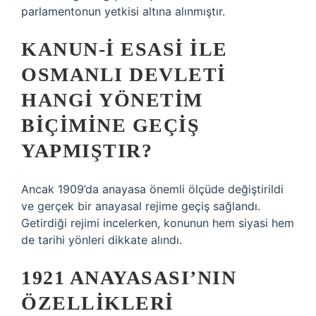
parlamentonun yetkisi altına alınmıştır.
KANUN-I ESASI ILE
OSMANLI DEVLETI
HANGI YÖNETIM
BIÇIMINE GEÇIŞ
YAPMIŞTIR?
Ancak 1909’da anayasa önemli ölçüde değiştirildi
ve gerçek bir anayasal rejime geçiş sağlandı.
Getirdiği rejimi incelerken, konunun hem siyasi hem
de tarihi yönleri dikkate alındı.
1921 ANAYASASI’NIN
ÖZELLIKLERI