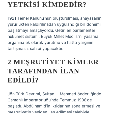
YETKISI KIMDEDIR?
1921 Temel Kanunu’nun oluşturulması, anayasanın
yürürlükten kaldırılmadan uygulandığı bir dönemi
başlatmayı amaçlıyordu. Getirilen parlamenter
hükümet sistemi, Büyük Millet Meclisi’ni yasama
organına ek olarak yürütme ve hatta yargının
tartışmasız sahibi yapacaktır.
2 MEŞRUTIYET KIMLER
TARAFINDAN ILAN
EDILDI?
Jön Türk Devrimi, Sultan II. Mehmed önderliğinde
Osmanlı İmparatorluğu’nda Temmuz 1908’de
başladı. Abdülhamid’in iktidarının sona ermesi ve
meşrutiyetin yeniden ilan edilmesi talebiyle