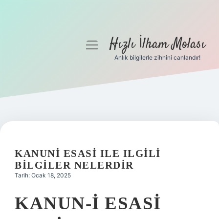
Hızlı İlham Molası
menüyü
aç
Anlık bilgilerle zihnini canlandır!
Anasayfa
Gizlilik Politikası
Yasal Uyarı
Hakkımızda
KANUNI ESASI ILE ILGILI
BILGILER NELERDIR
Tarih: Ocak 18, 2025
KANUN-I ESASI