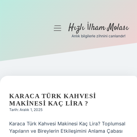
Hızlı İlham Molası
menüyü
aç
Anlık bilgilerle zihnini canlandır!
Anasayfa
Gizlilik Politikası
Yasal Uyarı
Hakkımızda
KARACA TÜRK KAHVESI
MAKINESI KAÇ LIRA ?
Tarih: Aralık 1, 2025
Karaca Türk Kahvesi Makinesi Kaç Lira? Toplumsal
Yapıların ve Bireylerin Etkileşimini Anlama Çabası