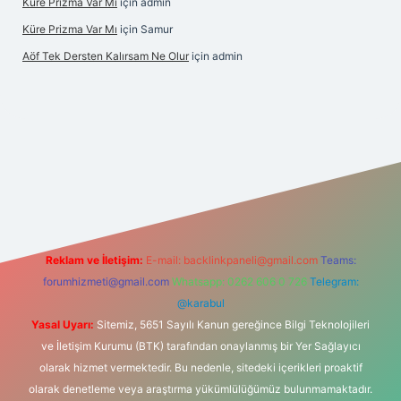
Küre Prizma Var Mı
için
admin
Küre Prizma Var Mı
için
Samur
Aöf Tek Dersten Kalırsam Ne Olur
için
admin
i
Reklam ve İletişim:
E-mail:
backlinkpaneli@gmail.com
Teams:
forumhizmeti@gmail.com
Whatsapp: 0262 606 0 726
Telegram:
@karabul
Yasal Uyarı:
Sitemiz, 5651 Sayılı Kanun gereğince Bilgi Teknolojileri
ve İletişim Kurumu (BTK) tarafından onaylanmış bir Yer Sağlayıcı
olarak hizmet vermektedir. Bu nedenle, sitedeki içerikleri proaktif
olarak denetleme veya araştırma yükümlülüğümüz bulunmamaktadır.