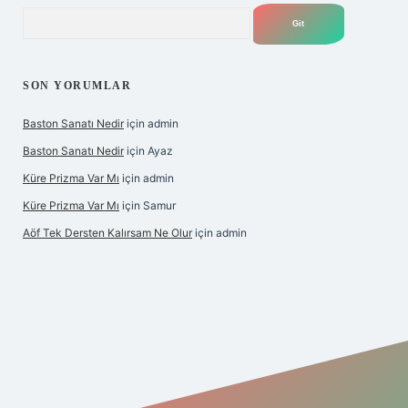
Arama
SON YORUMLAR
Baston Sanatı Nedir
için
admin
Baston Sanatı Nedir
için
Ayaz
Küre Prizma Var Mı
için
admin
Küre Prizma Var Mı
için
Samur
Aöf Tek Dersten Kalırsam Ne Olur
için
admin
 bahis sitesi