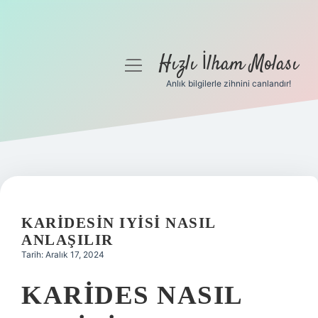
Hızlı İlham Molası
menüyü
aç
Anlık bilgilerle zihnini canlandır!
Anasayfa
Gizlilik Politikası
Yasal Uyarı
Hakkımızda
KARIDESIN IYISI NASIL
ANLAŞILIR
Tarih: Aralık 17, 2024
KARIDES NASIL