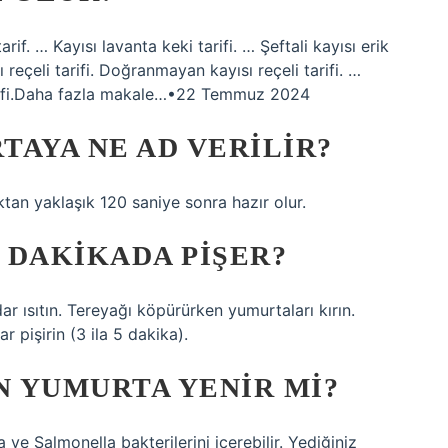
tarif. … Kayısı lavanta keki tarifi. … Şeftali kayısı erik
ı reçeli tarifi. Doğranmayan kayısı reçeli tarifi. …
 tarifi.Daha fazla makale…•22 Temmuz 2024
TAYA NE AD VERILIR?
an yaklaşık 120 saniye sonra hazır olur.
 DAKIKADA PIŞER?
ar ısıtın. Tereyağı köpürürken yumurtaları kırın.
 pişirin (3 ila 5 dakika).
 YUMURTA YENIR MI?
a ve Salmonella bakterilerini içerebilir. Yediğiniz