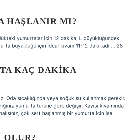
A HAŞLANIR MI?
lükteki yumurtalar için 12 dakika; L büyüklüğündeki
urta büyüklüğü için ideal kıvam 11-12 dakikadır… 28
RTA KAÇ DAKIKA
az. Oda sıcaklığında veya soğuk su kullanmak gerekir.
diğiniz yumurta türüne göre değişir. Kayısı kıvamında
lısınız, çok sert haşlanmış bir yumurta için ise
I OLUR?