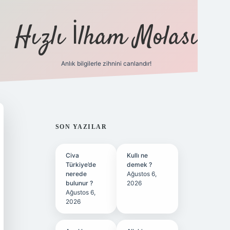
Hızlı İlham Molası
Anlık bilgilerle zihnini canlandır!
ilbet bahis sitesi
SIDEBAR
SON YAZILAR
Civa
Kullı ne
Türkiye’de
demek ?
nerede
Ağustos 6,
bulunur ?
2026
Ağustos 6,
2026