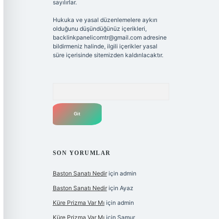
sayılırlar.
Hukuka ve yasal düzenlemelere aykırı
olduğunu düşündüğünüz içerikleri,
backlinkpanelicomtr@gmail.com
adresine
bildirmeniz halinde, ilgili içerikler yasal
süre içerisinde sitemizden kaldırılacaktır.
Arama
SON YORUMLAR
Baston Sanatı Nedir
için
admin
Baston Sanatı Nedir
için
Ayaz
Küre Prizma Var Mı
için
admin
Küre Prizma Var Mı
için
Samur