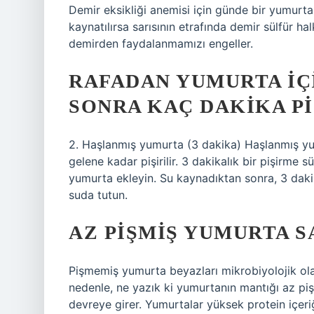
Demir eksikliği anemisi için günde bir yumurt
kaynatılırsa sarısının etrafında demir sülfür hal
demirden faydalanmamızı engeller.
RAFADAN YUMURTA IÇ
SONRA KAÇ DAKIKA PI
2. Haşlanmış yumurta (3 dakika) Haşlanmış yu
gelene kadar pişirilir. 3 dakikalık bir pişirme
yumurta ekleyin. Su kaynadıktan sonra, 3 dak
suda tutun.
AZ PIŞMIŞ YUMURTA S
Pişmemiş yumurta beyazları mikrobiyolojik olar
nedenle, ne yazık ki yumurtanın mantığı az pişir
devreye girer. Yumurtalar yüksek protein içer