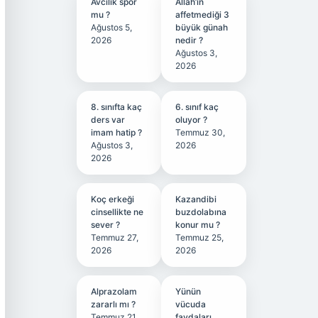
Avcılık spor
Allah’ın
mu ?
affetmediği 3
Ağustos 5,
büyük günah
2026
nedir ?
Ağustos 3,
2026
8. sınıfta kaç
6. sınıf kaç
ders var
oluyor ?
imam hatip ?
Temmuz 30,
Ağustos 3,
2026
2026
Koç erkeği
Kazandibi
cinsellikte ne
buzdolabına
sever ?
konur mu ?
Temmuz 27,
Temmuz 25,
2026
2026
Alprazolam
Yünün
zararlı mı ?
vücuda
Temmuz 21,
faydaları