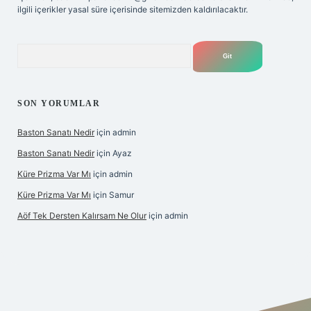
ilgili içerikler yasal süre içerisinde sitemizden kaldırılacaktır.
Arama
SON YORUMLAR
Baston Sanatı Nedir
için
admin
Baston Sanatı Nedir
için
Ayaz
Küre Prizma Var Mı
için
admin
Küre Prizma Var Mı
için
Samur
Aöf Tek Dersten Kalırsam Ne Olur
için
admin
bahis sitesi