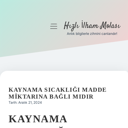
Hızlı İlham Molası
menüyü
aç
Anlık bilgilerle zihnini canlandır!
Anasayfa
Gizlilik Politikası
Yasal Uyarı
Hakkımızda
KAYNAMA SICAKLIĞI MADDE
MIKTARINA BAĞLI MIDIR
Tarih: Aralık 21, 2024
KAYNAMA