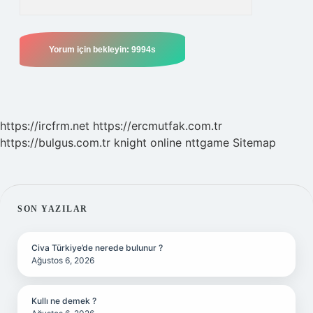
https://ircfrm.net
https://ercmutfak.com.tr
https://bulgus.com.tr
knight online
nttgame
Sitemap
SIDEBAR
SON YAZILAR
Civa Türkiye’de nerede bulunur ?
Ağustos 6, 2026
Kullı ne demek ?