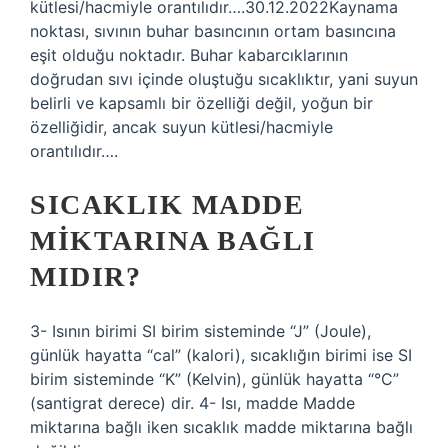
kütlesi/hacmiyle orantılıdır….30.12.2022Kaynama
noktası, sıvının buhar basıncının ortam basıncına
eşit olduğu noktadır. Buhar kabarcıklarının
doğrudan sıvı içinde oluştuğu sıcaklıktır, yani suyun
belirli ve kapsamlı bir özelliği değil, yoğun bir
özelliğidir, ancak suyun kütlesi/hacmiyle
orantılıdır….
SICAKLIK MADDE
MIKTARINA BAĞLI
MIDIR?
3- Isının birimi SI birim sisteminde “J” (Joule),
günlük hayatta “cal” (kalori), sıcaklığın birimi ise SI
birim sisteminde “K” (Kelvin), günlük hayatta “°C”
(santigrat derece) dir. 4- Isı, madde Madde
miktarına bağlı iken sıcaklık madde miktarına bağlı