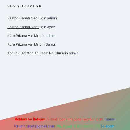
SON YORUMLAR
Baston Sanatı Nedir
için
admin
Baston Sanatı Nedir
için
Ayaz
Küre Prizma Var Mı
için
admin
Küre Prizma Var Mı
için
Samur
Aöf Tek Dersten Kalırsam Ne Olur
için
admin
 bahis sitesi
Reklam ve İletişim:
E-mail:
backlinkpaneli@gmail.com
Teams:
forumhizmeti@gmail.com
Whatsapp: 0262 606 0 726
Telegram: