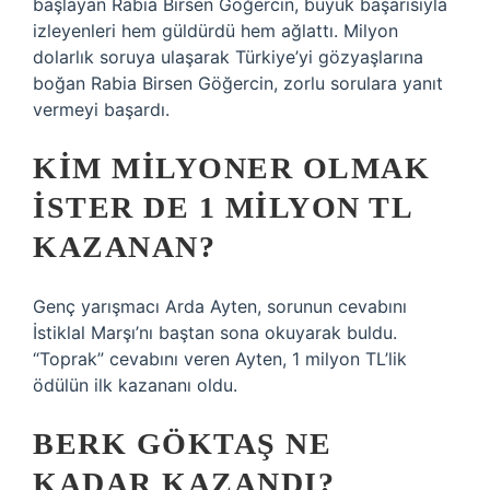
başlayan Rabia Birsen Göğercin, büyük başarısıyla
izleyenleri hem güldürdü hem ağlattı. Milyon
dolarlık soruya ulaşarak Türkiye’yi gözyaşlarına
boğan Rabia Birsen Göğercin, zorlu sorulara yanıt
vermeyi başardı.
KIM MILYONER OLMAK
İSTER DE 1 MILYON TL
KAZANAN?
Genç yarışmacı Arda Ayten, sorunun cevabını
İstiklal Marşı’nı baştan sona okuyarak buldu.
“Toprak” cevabını veren Ayten, 1 milyon TL’lik
ödülün ilk kazananı oldu.
BERK GÖKTAŞ NE
KADAR KAZANDI?