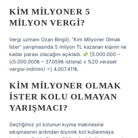
KIM MILYONER 5
MILYON VERGI?
Vergi uzmanı Ozan Bingöl, “Kim Milyoner Olmak
İster” yarışmasında 5 milyon TL kazanan kişinin ne
kadar parası olacağını açıkladı.
[5.000.000 –
((5.000.000₺ – 37.059₺ istisna) x %20 veraset
vergisi indirimi) =] 4.007.411₺.
KIM MILYONER OLMAK
İSTER KOLU OLMAYAN
YARIŞMACI?
Geçtiğimiz yıl kolunun kıyma makinesine
sıkışmasının ardından biyonik kol kullanmaya