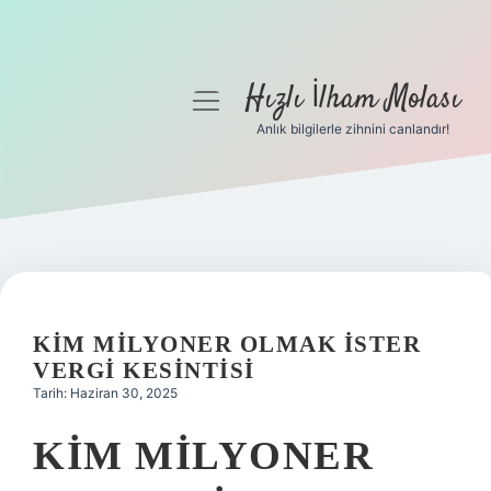
Hızlı İlham Molası
menüyü
aç
Anlık bilgilerle zihnini canlandır!
Anasayfa
Gizlilik Politikası
Yasal Uyarı
Hakkımızda
KIM MILYONER OLMAK İSTER
VERGI KESINTISI
Tarih: Haziran 30, 2025
KIM MILYONER