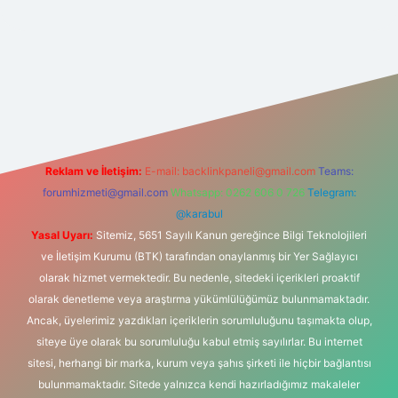
 bahis sitesi
Reklam ve İletişim:
E-mail:
backlinkpaneli@gmail.com
Teams:
forumhizmeti@gmail.com
Whatsapp: 0262 606 0 726
Telegram:
@karabul
Yasal Uyarı:
Sitemiz, 5651 Sayılı Kanun gereğince Bilgi Teknolojileri
ve İletişim Kurumu (BTK) tarafından onaylanmış bir Yer Sağlayıcı
olarak hizmet vermektedir. Bu nedenle, sitedeki içerikleri proaktif
olarak denetleme veya araştırma yükümlülüğümüz bulunmamaktadır.
Ancak, üyelerimiz yazdıkları içeriklerin sorumluluğunu taşımakta olup,
siteye üye olarak bu sorumluluğu kabul etmiş sayılırlar. Bu internet
sitesi, herhangi bir marka, kurum veya şahıs şirketi ile hiçbir bağlantısı
bulunmamaktadır. Sitede yalnızca kendi hazırladığımız makaleler