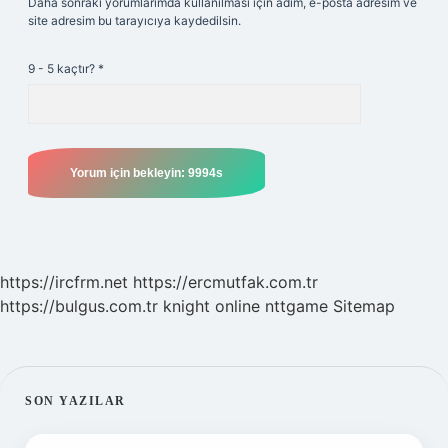
Daha sonraki yorumlarımda kullanılması için adım, e-posta adresim ve
site adresim bu tarayıcıya kaydedilsin.
9 - 5 kaçtır?
*
https://ircfrm.net
https://ercmutfak.com.tr
https://bulgus.com.tr
knight online
nttgame
Sitemap
SIDEBAR
SON YAZILAR