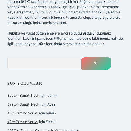
Kurumu (BTK) tarafından onaylanmış bir Yer Sağlayıcı olarak hizmet
vermektedir. Bu nedenle, sitedeki içerikleri proaktif olarak denetleme
veya araştırma yükümlülüğümüz bulunmamaktadır. Ancak, üyelerimiz
yazdıkları içeriklerin sorumluluğunu taşımakta olup, siteye üye olarak
bu sorumluluğu kabul etmiş sayılırlar.
Hukuka ve yasal düzenlemelere aykırı olduğunu düşündüğünüz
içerikleri,
backlinkpanelicomtr@gmail.com
adresine bildirmeniz halinde,
ilgili içerikler yasal süre içerisinde sitemizden kaldırılacaktır.
Arama
SON YORUMLAR
Baston Sanatı Nedir
için
admin
Baston Sanatı Nedir
için
Ayaz
Küre Prizma Var Mı
için
admin
Küre Prizma Var Mı
için
Samur
Aöf Tek Dersten Kalırsam Ne Olur
için
admin