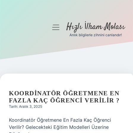
Hızlı İlham Molası
menüyü
aç
Anlık bilgilerle zihnini canlandır!
Anasayfa
Gizlilik Politikası
Yasal Uyarı
Hakkımızda
KOORDINATÖR ÖĞRETMENE EN
FAZLA KAÇ ÖĞRENCI VERILIR ?
Tarih: Aralık 3, 2025
Koordinatör Öğretmene En Fazla Kaç Öğrenci
Verilir? Gelecekteki Eğitim Modelleri Üzerine