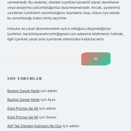
vermektedir. Bu nedenle, sitedeki içerikleri proaktif olarak denetleme
veya araştırma yükümlülüğümüz bulunmamaktadır. Ancak, üyelerimiz
yazdıkları içeriklerin sorumluluğunu taşımakta olup, siteye üye olarak
bu sorumluluğu kabul etmiş sayılırlar.
Hukuka ve yasal düzenlemelere aykırı olduğunu düşündüğünüz
içerikleri,
backlinkpanelicomtr@gmail.com
adresine bildirmeniz halinde,
ilgili içerikler yasal süre içerisinde sitemizden kaldırılacaktır.
Arama
SON YORUMLAR
Baston Sanatı Nedir
için
admin
Baston Sanatı Nedir
için
Ayaz
Küre Prizma Var Mı
için
admin
Küre Prizma Var Mı
için
Samur
Aöf Tek Dersten Kalırsam Ne Olur
için
admin