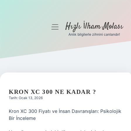
Hızlı İlham Molası
menüyü
aç
Anlık bilgilerle zihnini canlandır!
Anasayfa
Gizlilik Politikası
Yasal Uyarı
Hakkımızda
KRON XC 300 NE KADAR ?
Tarih: Ocak 13, 2026
Kron XC 300 Fiyatı ve İnsan Davranışları: Psikolojik
Bir İnceleme