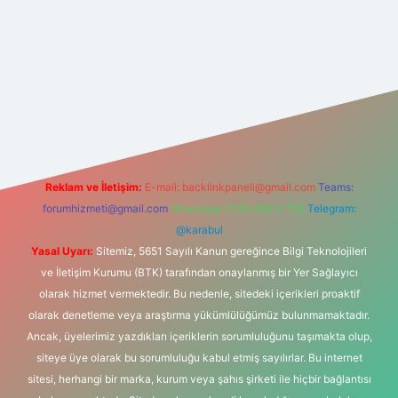
lbet bahis sitesi
Reklam ve İletişim:
E-mail:
backlinkpaneli@gmail.com
Teams:
forumhizmeti@gmail.com
Whatsapp: 0262 606 0 726
Telegram:
@karabul
Yasal Uyarı:
Sitemiz, 5651 Sayılı Kanun gereğince Bilgi Teknolojileri
ve İletişim Kurumu (BTK) tarafından onaylanmış bir Yer Sağlayıcı
olarak hizmet vermektedir. Bu nedenle, sitedeki içerikleri proaktif
olarak denetleme veya araştırma yükümlülüğümüz bulunmamaktadır.
Ancak, üyelerimiz yazdıkları içeriklerin sorumluluğunu taşımakta olup,
siteye üye olarak bu sorumluluğu kabul etmiş sayılırlar. Bu internet
sitesi, herhangi bir marka, kurum veya şahıs şirketi ile hiçbir bağlantısı