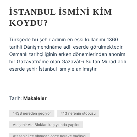
İSTANBUL ISMINI KIM
KOYDU?
Türkçede bu şehir adının en eski kullanımı 1360
tarihli Dânişmendnâme adlı eserde görülmektedir.
Osmanlı tarihçiliğinin erken dönemlerinden anonim
bir Gazavatnâme olan Gazavât-ı Sultan Murad adlı
eserde şehir İstanbul ismiyle anılmıştır.
Tarih:
Makaleler
14ŞB nereden geçiyor
413 nerenin otobüsu
Ataşehir Ata Blokları kaç yılında yapıldı
Ataşehir ilçe olmadan önce nereye bağlıydı