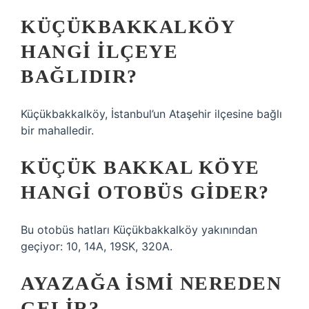
KÜÇÜKBAKKALKÖY
HANGI ILÇEYE
BAĞLIDIR?
Küçükbakkalköy, İstanbul’un Ataşehir ilçesine bağlı
bir mahalledir.
KÜÇÜK BAKKAL KÖYE
HANGI OTOBÜS GIDER?
Bu otobüs hatları Küçükbakkalköy yakınından
geçiyor: 10, 14A, 19SK, 320A.
AYAZAĞA ISMI NEREDEN
GELIR?