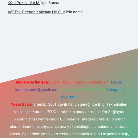
Küre Prizma Var Mı
için
Samur
Aöf Tek Dersten Kalırsam Ne Olur
için
admin
et bahis sitesi
Reklam ve İletişim:
E-mail:
backlinkpaneli@gmail.com
Teams:
forumhizmeti@gmail.com
Whatsapp: 0262 606 0 726
Telegram:
@karabul
Yasal Uyarı:
Sitemiz, 5651 Sayılı Kanun gereğince Bilgi Teknolojileri
ve İletişim Kurumu (BTK) tarafından onaylanmış bir Yer Sağlayıcı
olarak hizmet vermektedir. Bu nedenle, sitedeki içerikleri proaktif
olarak denetleme veya araştırma yükümlülüğümüz bulunmamaktadır.
Ancak, üyelerimiz yazdıkları içeriklerin sorumluluğunu taşımakta olup,