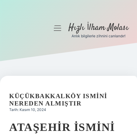
Hızlı İlham Molası
menüyü
aç
Anlık bilgilerle zihnini canlandır!
Anasayfa
Gizlilik Politikası
Yasal Uyarı
Hakkımızda
KÜÇÜKBAKKALKÖY ISMINI
NEREDEN ALMIŞTIR
Tarih: Kasım 10, 2024
ATAŞEHIR ISMINI