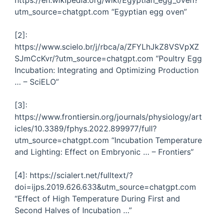
https://en.wikipedia.org/wiki/Egyptian_egg_oven?
utm_source=chatgpt.com “Egyptian egg oven”
[2]:
https://www.scielo.br/j/rbca/a/ZFYLhJkZ8VSVpXZ
SJmCcKvr/?utm_source=chatgpt.com “Poultry Egg
Incubation: Integrating and Optimizing Production
… – SciELO”
[3]:
https://www.frontiersin.org/journals/physiology/art
icles/10.3389/fphys.2022.899977/full?
utm_source=chatgpt.com “Incubation Temperature
and Lighting: Effect on Embryonic … – Frontiers”
[4]: https://scialert.net/fulltext/?
doi=ijps.2019.626.633&utm_source=chatgpt.com
“Effect of High Temperature During First and
Second Halves of Incubation …”