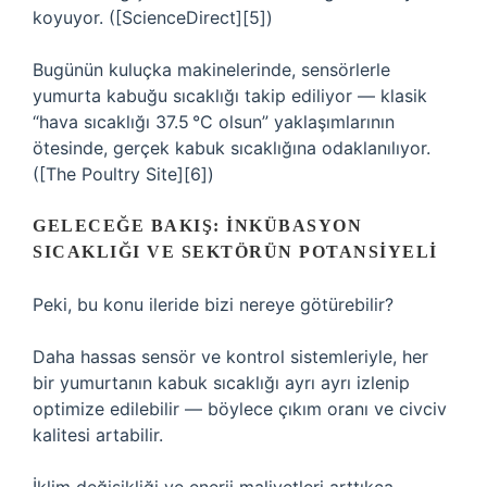
koyuyor. ([ScienceDirect][5])
Bugünün kuluçka makinelerinde, sensörlerle
yumurta kabuğu sıcaklığı takip ediliyor — klasik
“hava sıcaklığı 37.5 °C olsun” yaklaşımlarının
ötesinde, gerçek kabuk sıcaklığına odaklanılıyor.
([The Poultry Site][6])
GELECEĞE BAKIŞ: İNKÜBASYON
SICAKLIĞI VE SEKTÖRÜN POTANSIYELI
Peki, bu konu ileride bizi nereye götürebilir?
Daha hassas sensör ve kontrol sistemleriyle, her
bir yumurtanın kabuk sıcaklığı ayrı ayrı izlenip
optimize edilebilir — böylece çıkım oranı ve civciv
kalitesi artabilir.