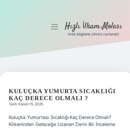
Hızlı İlham Molası
menüyü
aç
Anlık bilgilerle zihnini canlandır!
Anasayfa
Gizlilik Politikası
Yasal Uyarı
Hakkımızda
KULUÇKA YUMURTA SICAKLIĞI
KAÇ DERECE OLMALI ?
Tarih: Kasım 15, 2025
Kuluçka Yumurtası Sıcaklığı Kaç Derece Olmalı?
Kökeninden Geleceğe Uzanan Derin Bir İnceleme