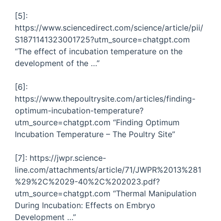
[5]:
https://www.sciencedirect.com/science/article/pii/
S1871141323001725?utm_source=chatgpt.com
“The effect of incubation temperature on the
development of the …”
[6]:
https://www.thepoultrysite.com/articles/finding-
optimum-incubation-temperature?
utm_source=chatgpt.com “Finding Optimum
Incubation Temperature – The Poultry Site”
[7]: https://jwpr.science-
line.com/attachments/article/71/JWPR%2013%281
%29%2C%2029-40%2C%202023.pdf?
utm_source=chatgpt.com “Thermal Manipulation
During Incubation: Effects on Embryo
Development …”