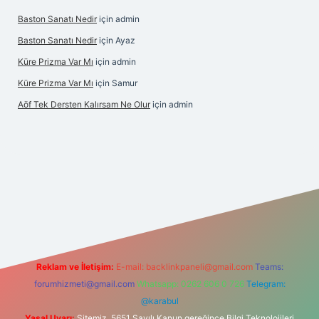
Baston Sanatı Nedir
için
admin
Baston Sanatı Nedir
için
Ayaz
Küre Prizma Var Mı
için
admin
Küre Prizma Var Mı
için
Samur
Aöf Tek Dersten Kalırsam Ne Olur
için
admin
et bahis sitesi
Reklam ve İletişim:
E-mail:
backlinkpaneli@gmail.com
Teams:
forumhizmeti@gmail.com
Whatsapp: 0262 606 0 726
Telegram:
@karabul
Yasal Uyarı:
Sitemiz, 5651 Sayılı Kanun gereğince Bilgi Teknolojileri