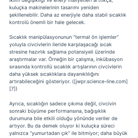
İklim değişikliği ve enerji maliyetleri arttıkça,
kuluçka makinelerinin tasarımı yeniden
şekillenebilir. Daha az enerjiyle daha stabil sıcaklık
kontrolü önemli bir hale gelecek.
Sıcaklık manipülasyonunun “termal ön işlemler”
yoluyla civcivlerin ileride karşılaşacağı sıcak
stresine hazırlık sağlama potansiyeli üzerinde
araştırmalar var. Örneğin bir çalışma, inkübasyon
sırasında kontrollü sıcaklık artışlarının civcivlerin
daha yüksek sıcaklıklara dayanıklılığını
artırabileceğini gösteriyor. ([jwpr.science-line.com]
[7])
Ayrıca, sıcaklığın sadece çıkıma değil, civcivin
sonraki büyüme performansına, bağışıklık
durumuna bile etkili olduğu yönünde veriler de
artıyor. Bu da demek oluyor ki kuluçka süreci
yalnızca “yumurtadan çık” ile bitmiyor; daha büyük