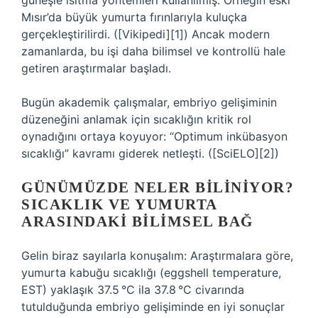
güneşle ısıtma yöntemleri kullanılmış. Örneğin eski
Mısır’da büyük yumurta fırınlarıyla kuluçka
gerçekleştirilirdi. ([Vikipedi][1]) Ancak modern
zamanlarda, bu işi daha bilimsel ve kontrollü hale
getiren araştırmalar başladı.
Bugün akademik çalışmalar, embriyo gelişiminin
düzeneğini anlamak için sıcaklığın kritik rol
oynadığını ortaya koyuyor: “Optimum inkübasyon
sıcaklığı” kavramı giderek netleşti. ([SciELO][2])
GÜNÜMÜZDE NELER BILINIYOR?
SICAKLIK VE YUMURTA
ARASINDAKI BILIMSEL BAĞ
Gelin biraz sayılarla konuşalım: Araştırmalara göre,
yumurta kabuğu sıcaklığı (eggshell temperature,
EST) yaklaşık 37.5 °C ila 37.8 °C civarında
tutulduğunda embriyo gelişiminde en iyi sonuçlar