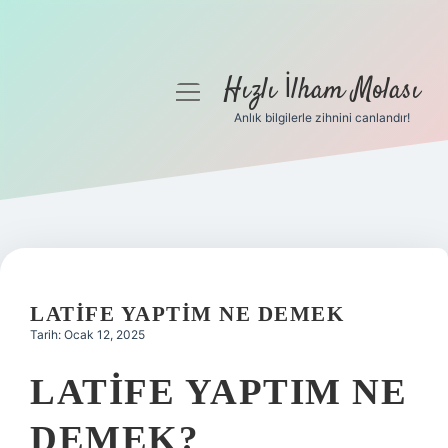
Hızlı İlham Molası
menüyü
aç
Anlık bilgilerle zihnini canlandır!
Anasayfa
Gizlilik Politikası
Yasal Uyarı
Hakkımızda
LATIFE YAPTIM NE DEMEK
Tarih: Ocak 12, 2025
LATIFE YAPTIM NE
DEMEK?