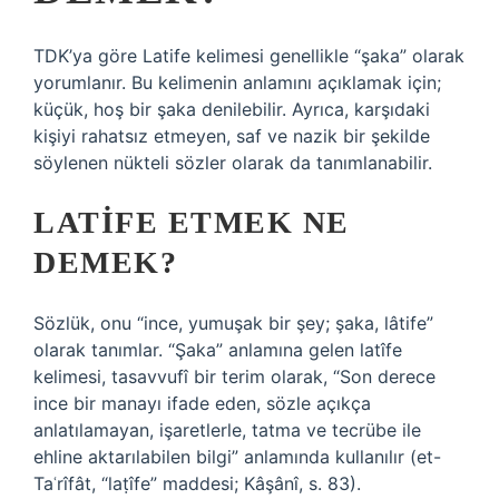
TDK’ya göre Latife kelimesi genellikle “şaka” olarak
yorumlanır. Bu kelimenin anlamını açıklamak için;
küçük, hoş bir şaka denilebilir. Ayrıca, karşıdaki
kişiyi rahatsız etmeyen, saf ve nazik bir şekilde
söylenen nükteli sözler olarak da tanımlanabilir.
LATIFE ETMEK NE
DEMEK?
Sözlük, onu “ince, yumuşak bir şey; şaka, lâtife”
olarak tanımlar. “Şaka” anlamına gelen latîfe
kelimesi, tasavvufî bir terim olarak, “Son derece
ince bir manayı ifade eden, sözle açıkça
anlatılamayan, işaretlerle, tatma ve tecrübe ile
ehline aktarılabilen bilgi” anlamında kullanılır (et-
Taʿrîfât, “laṭîfe” maddesi; Kâşânî, s. 83).