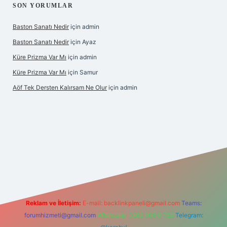
SON YORUMLAR
Baston Sanatı Nedir
için
admin
Baston Sanatı Nedir
için
Ayaz
Küre Prizma Var Mı
için
admin
Küre Prizma Var Mı
için
Samur
Aöf Tek Dersten Kalırsam Ne Olur
için
admin
et bahis sitesi
Reklam ve İletişim:
E-mail:
backlinkpaneli@gmail.com
Teams:
forumhizmeti@gmail.com
Whatsapp: 0262 606 0 726
Telegram: