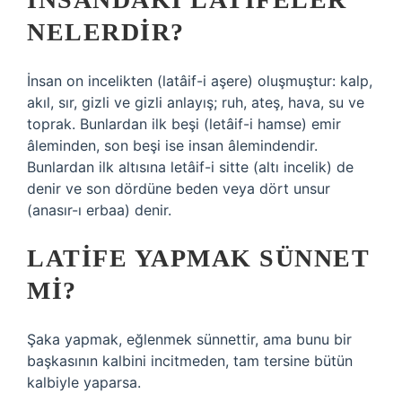
NELERDIR?
İnsan on incelikten (latâif-i aşere) oluşmuştur: kalp,
akıl, sır, gizli ve gizli anlayış; ruh, ateş, hava, su ve
toprak. Bunlardan ilk beşi (letâif-i hamse) emir
âleminden, son beşi ise insan âlemindendir.
Bunlardan ilk altısına letâif-i sitte (altı incelik) de
denir ve son dördüne beden veya dört unsur
(anasır-ı erbaa) denir.
LATIFE YAPMAK SÜNNET
MI?
Şaka yapmak, eğlenmek sünnettir, ama bunu bir
başkasının kalbini incitmeden, tam tersine bütün
kalbiyle yaparsa.