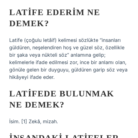
LATIFE EDERIM NE
DEMEK?
Latife (çoğulu letâif) kelimesi sözlükte “insanları
güldüren, neşelendiren hoş ve güzel söz, özellikle
bir şaka veya nükteli söz” anlamına gelip;
kelimelerle ifade edilmesi zor, ince bir anlamı olan,
gönüle gelen bir duyguyu, güldüren garip söz veya
hikâyeyi ifade eder.
LATIFEDE BULUNMAK
NE DEMEK?
İsim. [1] Zekâ, mizah.
İNSANDAKI LATIFELER