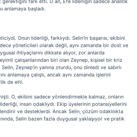
erektiğini fark etti. O an, Efe liderliğin sadece analitik
u anlamaya başladı.
iydi. Onun liderliği, farklıydı. Selin’in başarısı, ekibini
u sadece yöneticileri olarak değil, aynı zamanda bir dost ve
gusal ihtiyaçlarını dikkate alıyor, zor anlarda
imli çalışanlarından biri olan Zeynep, kişisel bir kriz
Selin, Zeynep’in yanına oturdu, onu dinledi ve sabırlı
ını anlamaya çalıştı, ancak aynı zamanda işlerini
ik de etti.
tmişti. O, ekibini sadece yönlendirmekle kalmaz, onların
iderliği, insan odaklıydı. Ekip üyelerinin potansiyellerini
tlendirir ve desteklerdi. Ancak Selin, çözüm odaklılıkta
nında, Selin bazen fazla duygusal yaklaşıyor ve pratik