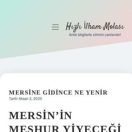
Hızlı İlham Molası
menüyü
aç
Anlık bilgilerle zihnini canlandır!
Anasayfa
Gizlilik Politikası
Yasal Uyarı
Hakkımızda
MERSINE GIDINCE NE YENIR
Tarih: Nisan 3, 2025
MERSIN’IN
MEŞHUR YIYECEĞI