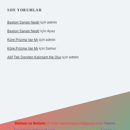
SON YORUMLAR
Baston Sanatı Nedir
için
admin
Baston Sanatı Nedir
için
Ayaz
Küre Prizma Var Mı
için
admin
Küre Prizma Var Mı
için
Samur
Aöf Tek Dersten Kalırsam Ne Olur
için
admin
 bahis sitesi
Reklam ve İletişim:
E-mail:
backlinkpaneli@gmail.com
Teams: