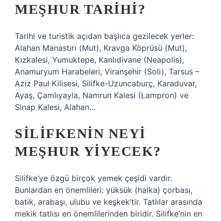
MEŞHUR TARIHI?
Tarihi ve turistik açıdan başlıca gezilecek yerler:
Alahan Manastırı (Mut), Kravga Köprüsü (Mut),
Kızkalesi, Yumuktepe, Kanlıdivane (Neapolis),
Anamuryum Harabeleri, Viranşehir (Soli), Tarsus –
Aziz Paul Kilisesi, Silifke-Uzuncaburç, Karaduvar,
Ayaş, Çamlıyayla, Namrun Kalesi (Lampron) ve
Sinap Kalesi, Alahan…
SILIFKENIN NEYI
MEŞHUR YIYECEK?
Silifke’ye özgü birçok yemek çeşidi vardır.
Bunlardan en önemlileri: yüksük (halka) çorbası,
batik, arabaşı, ulubu ve keşkek’tir. Tatlılar arasında
mekik tatlısı en önemlilerinden biridir. Silifke’nin en