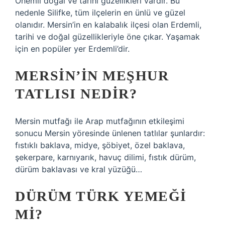
Önemli doğal ve tarihi güzellikleri vardır. Bu
nedenle Silifke, tüm ilçelerin en ünlü ve güzel
olanıdır. Mersin’in en kalabalık ilçesi olan Erdemli,
tarihi ve doğal güzellikleriyle öne çıkar. Yaşamak
için en popüler yer Erdemli’dir.
MERSIN’IN MEŞHUR
TATLISI NEDIR?
Mersin mutfağı ile Arap mutfağının etkileşimi
sonucu Mersin yöresinde ünlenen tatlılar şunlardır:
fıstıklı baklava, midye, şöbiyet, özel baklava,
şekerpare, karnıyarık, havuç dilimi, fıstık dürüm,
dürüm baklavası ve kral yüzüğü…
DÜRÜM TÜRK YEMEĞI
MI?