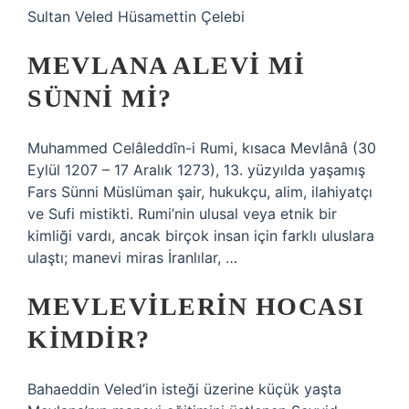
Sultan Veled Hüsamettin Çelebi
MEVLANA ALEVI MI
SÜNNI MI?
Muhammed Celâleddîn-i Rumi, kısaca Mevlânâ (30
Eylül 1207 – 17 Aralık 1273), 13. yüzyılda yaşamış
Fars Sünni Müslüman şair, hukukçu, alim, ilahiyatçı
ve Sufi mistikti. Rumi’nin ulusal veya etnik bir
kimliği vardı, ancak birçok insan için farklı uluslara
ulaştı; manevi miras İranlılar, …
MEVLEVILERIN HOCASI
KIMDIR?
Bahaeddin Veled’in isteği üzerine küçük yaşta