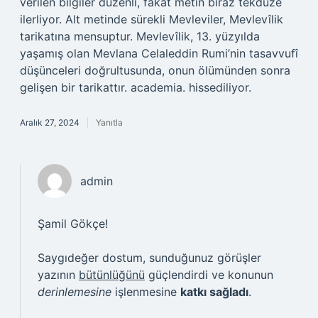
verilen bilgiler düzenli, fakat metin biraz tekdüze
ilerliyor. Alt metinde sürekli Mevleviler, Mevlevîlik
tarikatına mensuptur. Mevlevîlik, 13. yüzyılda
yaşamış olan Mevlana Celaleddin Rumi’nin tasavvufî
düşünceleri doğrultusunda, onun ölümünden sonra
gelişen bir tarikattır. academia. hissediliyor.
Aralık 27, 2024
Yanıtla
admin
Şamil Gökçe!
Saygıdeğer dostum, sunduğunuz görüşler
yazının
bütünlüğünü
güçlendirdi ve konunun
derinlemesine
işlenmesine
katkı sağladı
.