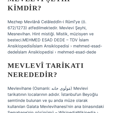
KIMDIR?
Mezhep Mevlânâ Celâleddîn-i Rûmî’ye (ö.
672/1273) atfedilmektedir. Mevlevi Şeyhi,
Mesnevihan. Hint mistiği. Mistik, müzisyen ve
besteci.MEHMED ESAD DEDE – TDV İslam
Ansiklopedisiİslam Ansiklopedisi › mehmed-esad-
dedeİslam Ansiklopedisi › mehmed-esad-dede
MEVLEVÎ TARIKATI
NEREDEDIR?
Mevlevihane (Osmanlı: مَولَوی خانه) Mevlevi
tarikatının localarının adıdır. İstanbul’un Beyoğlu
semtinde bulunan ve şu anda müze olarak
kullanılan Galata Mevlevihanesi’nin ana binasındaki
Semahane’nin görünümü – WikipediaWikipedia ›