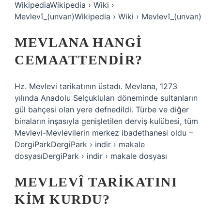
WikipediaWikipedia › Wiki ›
Mevlevî_(unvan)Wikipedia › Wiki › Mevlevî_(unvan)
MEVLANA HANGI
CEMAATTENDIR?
Hz. Mevlevi tarikatının üstadı. Mevlana, 1273
yılında Anadolu Selçukluları döneminde sultanların
gül bahçesi olan yere defnedildi. Türbe ve diğer
binaların inşasıyla genişletilen derviş kulübesi, tüm
Mevlevi-Mevlevilerin merkez ibadethanesi oldu –
DergiParkDergiPark › indir › makale
dosyasıDergiPark › indir › makale dosyası
MEVLEVÎ TARIKATINI
KIM KURDU?