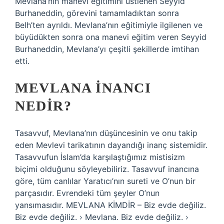
Mevlana’nın manevi eğitimini üstlenen Seyyid
Burhaneddin, görevini tamamladıktan sonra
Belh’ten ayrıldı. Mevlana’nın eğitimiyle ilgilenen ve
büyüdükten sonra ona manevi eğitim veren Seyyid
Burhaneddin, Mevlana’yı çeşitli şekillerde imtihan
etti.
MEVLANA INANCI
NEDIR?
Tasavvuf, Mevlana’nın düşüncesinin ve onu takip
eden Mevlevi tarikatının dayandığı inanç sistemidir.
Tasavvufun İslam’da karşılaştığımız mistisizm
biçimi olduğunu söyleyebiliriz. Tasavvuf inancına
göre, tüm canlılar Yaratıcı’nın sureti ve O’nun bir
parçasıdır. Evrendeki tüm şeyler O’nun
yansımasıdır. MEVLANA KİMDİR – Biz evde değiliz.
Biz evde değiliz. › Mevlana. Biz evde değiliz. ›