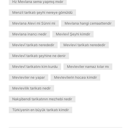
Hz Mevlana sema yapmış mıdır
Menzil tarikatı şeyhi nereye gömüldü
Mevlana Alevi mi Sünni mi
Mevlana hangi cemaattendir
Mevlana inancı nedir
Mevlevî Şeyhi kimdir
Mevlevî tarikatı nerededir
Mevlevi tarikatı nerededir
Mevlevî tarikatı şeyhine ne denir
Mevlevî tarikatını kim kurdu
Mevleviler namaz kılar mı
Mevleviler ne yapar
Mevlevilerin hocası kimdir
Mevlevilik tarikatı nedir
Nakşibendi tarikatının mezhebi nedir
Türkiyenin en büyük tarikatı kimdir