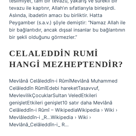
teslimiyet, tam bir tevazu, yakarış ve sürekli bir
tevazu ile kaptırır, Allah’ın sıfatlarıyla birleşirdi.
Aslında, ibadetin amacı bu birliktir. Hatta
Peygamber (s.a.v.) şöyle demiştir: “Namaz Allah ile
bir bağlantıdır, ancak dışsal insanlar bu bağlantının
bir şekli olduğunu görmezler.”
CELALEDDIN RUMI
HANGI MEZHEPTENDIR?
Mevlânâ Celâleddîn-i RûmîMevlânâ Muhammed
Celâleddîn RûmîEdebi hareketTasavvuf,
MevlevilikÇocuklarSultan VeledEtkileri
genişletEtkileri genişlet10 satır daha Mevlânâ
Celâleddîn-i Rûmî – WikipediaWikipedia › Wiki ›
Mevlâleddîn-i _R…Wikipedia › Wiki ›
Mevlânâ_Celâleddîn-i_ R…