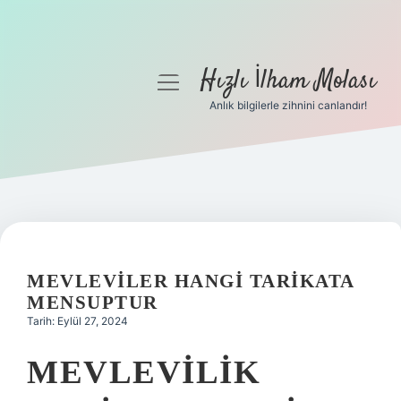
Hızlı İlham Molası
menüyü
aç
Anlık bilgilerle zihnini canlandır!
Anasayfa
Gizlilik Politikası
Yasal Uyarı
Hakkımızda
MEVLEVILER HANGI TARIKATA
MENSUPTUR
Tarih: Eylül 27, 2024
MEVLEVILIK