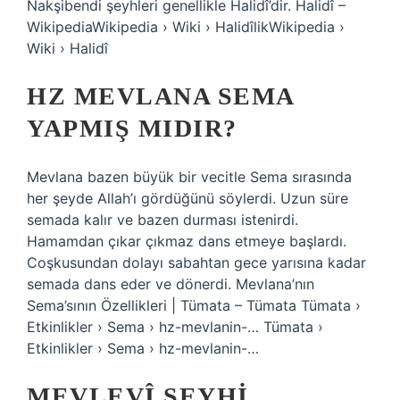
Nakşibendi şeyhleri ​​genellikle Halidî’dir. Halidî –
WikipediaWikipedia › Wiki › HalidîlikWikipedia ›
Wiki › Halidî
HZ MEVLANA SEMA
YAPMIŞ MIDIR?
Mevlana bazen büyük bir vecitle Sema sırasında
her şeyde Allah’ı gördüğünü söylerdi. Uzun süre
semada kalır ve bazen durması istenirdi.
Hamamdan çıkar çıkmaz dans etmeye başlardı.
Coşkusundan dolayı sabahtan gece yarısına kadar
semada dans eder ve dönerdi. Mevlana’nın
Sema’sının Özellikleri | Tümata – Tümata Tümata ›
Etkinlikler › Sema › hz-mevlanin-… Tümata ›
Etkinlikler › Sema › hz-mevlanin-…
MEVLEVÎ ŞEYHI