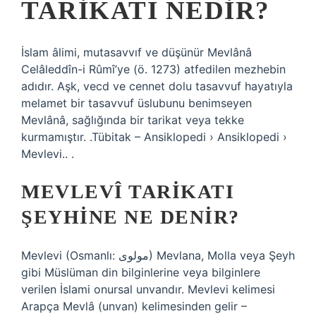
TARIKATI NEDIR?
İslam âlimi, mutasavvıf ve düşünür Mevlânâ
Celâleddîn-i Rûmî’ye (ö. 1273) atfedilen mezhebin
adıdır. Aşk, vecd ve cennet dolu tasavvuf hayatıyla
melamet bir tasavvuf üslubunu benimseyen
Mevlânâ, sağlığında bir tarikat veya tekke
kurmamıştır. .Tübitak – Ansiklopedi › Ansiklopedi ›
Mevlevi.. .
MEVLEVÎ TARIKATI
ŞEYHINE NE DENIR?
Mevlevi (Osmanlı: مولوی) Mevlana, Molla veya Şeyh
gibi Müslüman din bilginlerine veya bilginlere
verilen İslami onursal unvandır. Mevlevi kelimesi
Arapça Mevlâ (unvan) kelimesinden gelir –