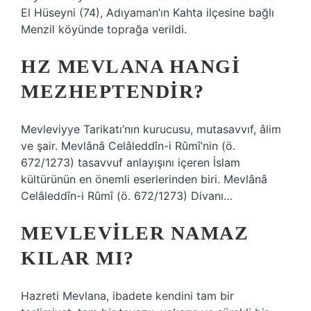
El Hüseyni (74), Adıyaman’ın Kahta ilçesine bağlı
Menzil köyünde toprağa verildi.
HZ MEVLANA HANGI
MEZHEPTENDIR?
Mevleviyye Tarikatı’nın kurucusu, mutasavvıf, âlim
ve şair. Mevlânâ Celâleddîn-i Rûmî’nin (ö.
672/1273) tasavvuf anlayışını içeren İslam
kültürünün en önemli eserlerinden biri. Mevlânâ
Celâleddîn-i Rûmî (ö. 672/1273) Divanı…
MEVLEVILER NAMAZ
KILAR MI?
Hazreti Mevlana, ibadete kendini tam bir