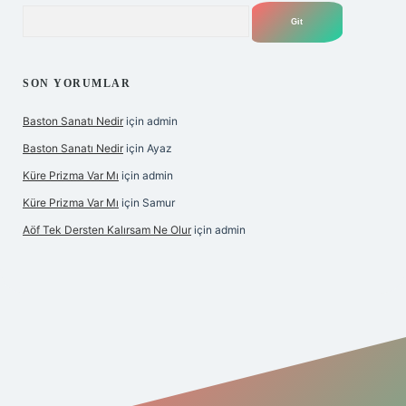
Arama
SON YORUMLAR
Baston Sanatı Nedir
için
admin
Baston Sanatı Nedir
için
Ayaz
Küre Prizma Var Mı
için
admin
Küre Prizma Var Mı
için
Samur
Aöf Tek Dersten Kalırsam Ne Olur
için
admin
is sitesi