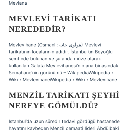
Mevlana
MEVLEVI TARIKATI
NEREDEDIR?
Mevlevihane (Osmanlı: مَولَوی خانه) Mevlevi
tarikatının localarının adıdır. İstanbul’un Beyoğlu
semtinde bulunan ve şu anda müze olarak
kullanılan Galata Mevlevihanesi’nin ana binasındaki
Semahane’nin görünümü – WikipediaWikipedia ›
Wiki › MevlevihaneWikipedia › Wiki › Mevlevihane
MENZIL TARIKATI ŞEYHI
NEREYE GÖMÜLDÜ?
İstanbul’da uzun süredir tedavi gördüğü hastanede
hayatını kaybeden Menzil cemaati lideri Abdülbaki