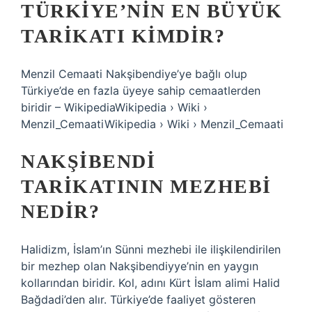
TÜRKIYE’NIN EN BÜYÜK
TARIKATI KIMDIR?
Menzil Cemaati Nakşibendiye’ye bağlı olup
Türkiye’de en fazla üyeye sahip cemaatlerden
biridir – WikipediaWikipedia › Wiki ›
Menzil_CemaatiWikipedia › Wiki › Menzil_Cemaati
NAKŞIBENDI
TARIKATININ MEZHEBI
NEDIR?
Halidizm, İslam’ın Sünni mezhebi ile ilişkilendirilen
bir mezhep olan Nakşibendiyye’nin en yaygın
kollarından biridir. Kol, adını Kürt İslam alimi Halid
Bağdadi’den alır. Türkiye’de faaliyet gösteren