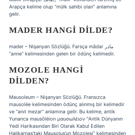
Arapça kelime olup “mülk sahibi olan” anlamına
gelir.
MADER HANGI DILDE?
mader – Nişanyan Sözlüğü. Farsça mādar مادر
“anne” kelimesinden gelen bir ödünç kelimedir.
MOZOLE HANGI
DILDEN?
Mausoleum – Nişanyan Sözlüğü. Fransızca
mausolée kelimesinden ödünç alınmış bir kelimedir
ve “anıt mezar” anlamına gelir. Bu kelime, antik
Yunanca mausōléion μαυσωλέιον “Antik Dünyanın
Yedi Harikasından Biri Olarak Kabul Edilen
Halikarnas’taki Mausolus’un Mozolesi” kelimesinden