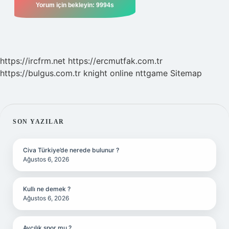
https://ircfrm.net
https://ercmutfak.com.tr
https://bulgus.com.tr
knight online
nttgame
Sitemap
SIDEBAR
SON YAZILAR
Civa Türkiye’de nerede bulunur ?
Ağustos 6, 2026
Kullı ne demek ?
Ağustos 6, 2026
Avcılık spor mu ?