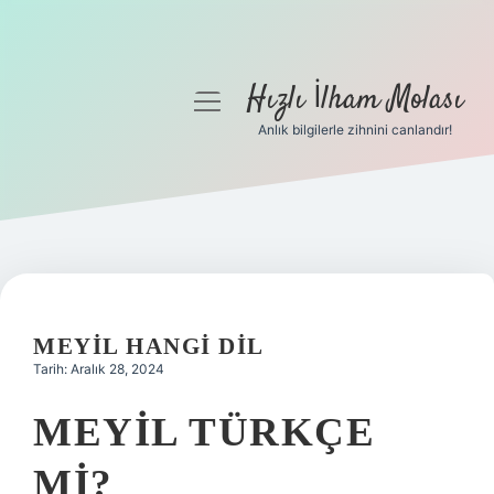
Hızlı İlham Molası
menüyü
aç
Anlık bilgilerle zihnini canlandır!
Anasayfa
Gizlilik Politikası
Yasal Uyarı
Hakkımızda
MEYIL HANGI DIL
Tarih: Aralık 28, 2024
MEYIL TÜRKÇE
MI?