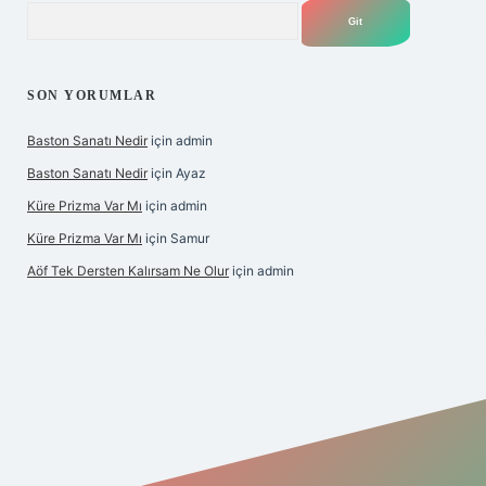
Arama
SON YORUMLAR
Baston Sanatı Nedir
için
admin
Baston Sanatı Nedir
için
Ayaz
Küre Prizma Var Mı
için
admin
Küre Prizma Var Mı
için
Samur
Aöf Tek Dersten Kalırsam Ne Olur
için
admin
et bahis sitesi