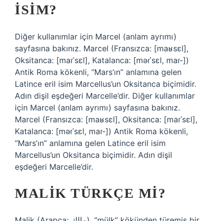
ISIM?
Diğer kullanımlar için Marcel (anlam ayrımı)
sayfasına bakınız. Marcel (Fransızca: [maʁsɛl],
Oksitanca: [maɾˈsɛl], Katalanca: [məɾˈsɛl, maɾ-])
Antik Roma kökenli, “Mars’ın” anlamına gelen
Latince eril isim Marcellus’un Oksitanca biçimidir.
Adın dişil eşdeğeri Marcelle’dir. Diğer kullanımlar
için Marcel (anlam ayrımı) sayfasına bakınız.
Marcel (Fransızca: [maʁsɛl], Oksitanca: [maɾˈsɛl],
Katalanca: [məɾˈsɛl, maɾ-]) Antik Roma kökenli,
“Mars’ın” anlamına gelen Latince eril isim
Marcellus’un Oksitanca biçimidir. Adın dişil
eşdeğeri Marcelle’dir.
MALIK TÜRKÇE MI?
Malik (Arapça: مالك), “mülk” kökünden türemiş bir