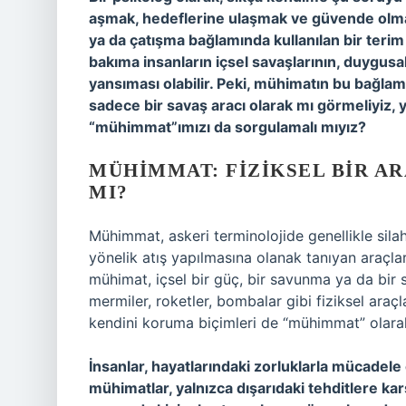
aşmak, hedeflerine ulaşmak ve güvende olma
ya da çatışma bağlamında kullanılan bir terim 
bakıma insanların içsel savaşlarının, duygusal 
yansıması olabilir. Peki, mühimatın bu bağlamda
sadece bir savaş aracı olarak mı görmeliyiz, 
“mühimmat”ımızı da sorgulamalı mıyız?
MÜHIMMAT: FIZIKSEL BIR AR
MI?
Mühimmat, askeri terminolojide genellikle silahl
yönelik atış yapılmasına olanak tanıyan araçlar 
mühimat, içsel bir güç, bir savunma ya da bir st
mermiler, roketler, bombalar gibi fiziksel araçl
kendini koruma biçimleri de “mühimmat” olarak 
İnsanlar, hayatlarındaki zorluklarla mücadele
mühimatlar, yalnızca dışarıdaki tehditlere ka