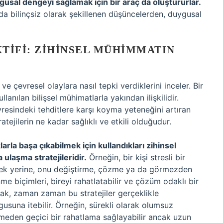
usal dengeyi sağlamak için bir araç da oluştururlar.
a da bilinçsiz olarak şekillenen düşüncelerden, duygusal
KTIFI: ZIHINSEL MÜHIMMATIN
 ve çevresel olaylara nasıl tepki verdiklerini inceler. Bir
ullanılan bilişsel mühimatlarla yakından ilişkilidir.
resindeki tehditlere karşı koyma yeteneğini artıran
atejilerin ne kadar sağlıklı ve etkili olduğudur.
klarla başa çıkabilmek için kullandıkları zihinsel
ulaşma stratejileridir.
Örneğin, bir kişi stresli bir
mek yerine, onu değiştirme, çözme ya da görmezden
ünme biçimleri, bireyi rahatlatabilir ve çözüm odaklı bir
ak, zaman zaman bu stratejiler gerçeklikle
gusuna itebilir. Örneğin, sürekli olarak olumsuz
eden geçici bir rahatlama sağlayabilir ancak uzun