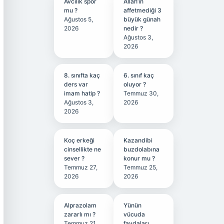
Avcılık spor
Allah’ın
mu ?
affetmediği 3
Ağustos 5,
büyük günah
2026
nedir ?
Ağustos 3,
2026
8. sınıfta kaç
6. sınıf kaç
ders var
oluyor ?
imam hatip ?
Temmuz 30,
Ağustos 3,
2026
2026
Koç erkeği
Kazandibi
cinsellikte ne
buzdolabına
sever ?
konur mu ?
Temmuz 27,
Temmuz 25,
2026
2026
Alprazolam
Yünün
zararlı mı ?
vücuda
Temmuz 21,
faydaları