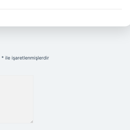
r
*
ile işaretlenmişlerdir