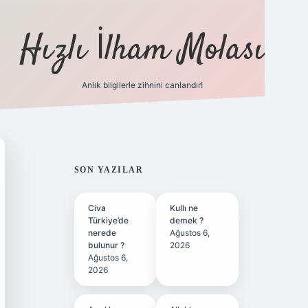
Hızlı İlham Molası
Anlık bilgilerle zihnini canlandır!
ilbet bahis sitesi
SIDEBAR
SON YAZILAR
Civa
Kullı ne
Türkiye’de
demek ?
nerede
Ağustos 6,
bulunur ?
2026
Ağustos 6,
2026