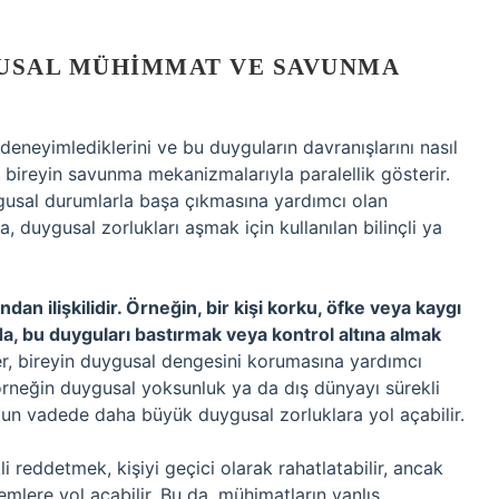
GUSAL MÜHIMMAT VE SAVUNMA
 deneyimlediklerini ve bu duyguların davranışlarını nasıl
r, bireyin savunma mekanizmalarıyla paralellik gösterir.
gusal durumlarla başa çıkmasına yardımcı olan
, duygusal zorlukları aşmak için kullanılan bilinçli ya
an ilişkilidir. Örneğin, bir kişi korku, öfke veya kaygı
a, bu duyguları bastırmak veya kontrol altına almak
er, bireyin duygusal dengesini korumasına yardımcı
örneğin duygusal yoksunluk ya da dış dünyayı sürekli
un vadede daha büyük duygusal zorluklara yol açabilir.
 reddetmek, kişiyi geçici olarak rahatlatabilir, ancak
lere yol açabilir. Bu da, mühimatların yanlış