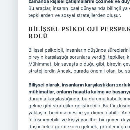
zamanda kişisel çatışmalarını çözmek ve duyg
Bu araçlar, insanın içsel dünyasında bilinçli y
tepkilerden ve sosyal stratejilerden oluşur.
BILIŞSEL PSIKOLOJI PERSPE
ROLÜ
Bilişsel psikoloji, insanların düşünce süreçlerini
bireyin karşılaştığı sorunlara verdiği tepkiler, k
Mühimmat, bir savaşta olduğu gibi, bireyin çev
stratejilerdir. Ancak, burada önemli olan, bu str
Bilişsel olarak, insanların karşılaştıkları zorlu
mühimatlar, onların hayatta kalma ve başarıya 
durumla karşılaştığında, bu durumu kabullen
gelme gibi stratejiler geliştirebilir. Bu tür düş
yaklaşım benimsemesine yardımcı olabilir. Anc
örtüşmeyebilir ve kişiyi yanıltıcı bir güven duy
düşünceleri görmezden gelmek, problemi çözm