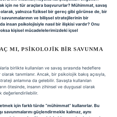
k için ne tür araçlara başvururlar? Mühimmat, savaş
olarak, yalnızca fiziksel bir gereç gibi görünse de, bir
savunmalarının ve bilişsel stratejilerinin bir
 insan psikolojisiyle nasıl bir ilişkisi vardır? Onu
yoksa kişisel mücadelelerimizdeki içsel
AÇ MI, PSIKOLOJIK BIR SAVUNMA
arla birlikte kullanılan ve savaş sırasında hedeflere
olarak tanımlanır. Ancak, bir psikolojik bakış açısıyla,
rateji anlamına da gelebilir. Savaşta kullanılan
arın ötesinde, insanın zihinsel ve duygusal olarak
değerlendirilebilir.
 etmek için farklı türde “mühimmat” kullanırlar. Bu
rşı savunmalarını güçlendirmekle kalmaz, aynı