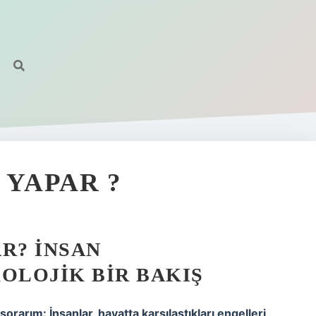
 YAPAR ?
R? İNSAN
OLOJIK BIR BAKIŞ
orarım: İnsanlar, hayatta karşılaştıkları engelleri