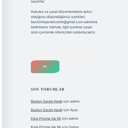
sayılırlar.
Hukuka ve yasal düzenlemelere aykırı
olduğunu düşündüğünüz içerikleri,
backlinkpanelicomtr@gmail.com
adresine
bildirmeniz halinde, ilgili içerikler yasal
süre içerisinde sitemizden kaldırılacaktır.
Arama
SON YORUMLAR
Baston Sanatı Nedir
için
admin
Baston Sanatı Nedir
için
Ayaz
Küre Prizma Var Mı
için
admin
Küre Prizma Var Mı
için
Samur