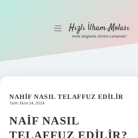
Hızlı İlham Molası
menüyü
aç
Anlık bilgilerle zihnini canlandır!
Anasayfa
Gizlilik Politikası
Yasal Uyarı
Hakkımızda
NAHIF NASIL TELAFFUZ EDILIR
Tarih: Ekim 24, 2024
NAIF NASIL
TELAFFUZ EDILIR?