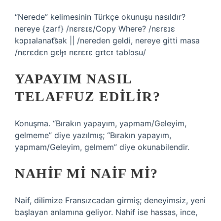
“Nerede” kelimesinin Türkçe okunuşu nasıldır?
nereye {zarf} /nɛrɛɪɛ/Copy Where? /nɛrɛɪɛ
kɔpɪalanat͡sak || /nereden geldi, nereye gitti masa
/nɛrɛdɛn ɡɛlɟɪ nɛrɛɪɛ ɡɪtcɪ tablɔsu/
YAPAYIM NASIL
TELAFFUZ EDILIR?
Konuşma. “Bırakın yapayım, yapmam/Geleyim,
gelmeme” diye yazılmış; “Bırakın yapayım,
yapmam/Geleyim, gelmem” diye okunabilendir.
NAHIF MI NAIF MI?
Naif, dilimize Fransızcadan girmiş; deneyimsiz, yeni
başlayan anlamına geliyor. Nahif ise hassas, ince,