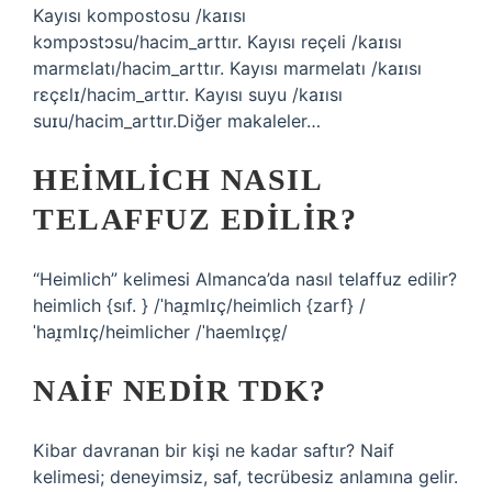
Kayısı kompostosu /kaɪısı
kɔmpɔstɔsu/hacim_arttır. Kayısı reçeli /kaɪısı
marmɛlatı/hacim_arttır. Kayısı marmelatı /kaɪısı
rɛçɛlɪ/hacim_arttır. Kayısı suyu /kaɪısı
suɪu/hacim_arttır.Diğer makaleler…
HEIMLICH NASIL
TELAFFUZ EDILIR?
“Heimlich” kelimesi Almanca’da nasıl telaffuz edilir?
heimlich {sıf. } /ˈhaɪ̯mlɪç/heimlich {zarf} /
ˈhaɪ̯mlɪç/heimlicher /ˈhaemlɪçɐ̯/
NAIF NEDIR TDK?
Kibar davranan bir kişi ne kadar saftır? Naif
kelimesi; deneyimsiz, saf, tecrübesiz anlamına gelir.