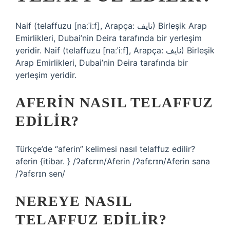
Naif (telaffuzu [naːˈiːf], Arapça: نايف‎) Birleşik Arap
Emirlikleri, Dubai’nin Deira tarafında bir yerleşim
yeridir. Naif (telaffuzu [naːˈiːf], Arapça: نايف‎) Birleşik
Arap Emirlikleri, Dubai’nin Deira tarafında bir
yerleşim yeridir.
AFERIN NASIL TELAFFUZ
EDILIR?
Türkçe’de “aferin” kelimesi nasıl telaffuz edilir?
aferin {itibar. } /ʔafɛrɪn/Aferin /ʔafɛrɪn/Aferin sana
/ʔafɛrɪn sen/
NEREYE NASIL
TELAFFUZ EDILIR?