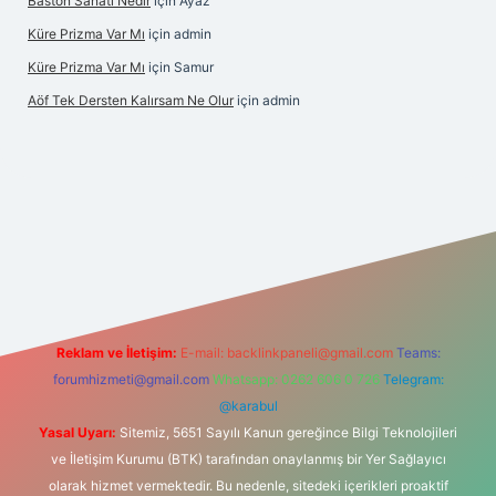
Baston Sanatı Nedir
için
Ayaz
Küre Prizma Var Mı
için
admin
Küre Prizma Var Mı
için
Samur
Aöf Tek Dersten Kalırsam Ne Olur
için
admin
et bahis sitesi
Reklam ve İletişim:
E-mail:
backlinkpaneli@gmail.com
Teams:
forumhizmeti@gmail.com
Whatsapp: 0262 606 0 726
Telegram:
@karabul
Yasal Uyarı:
Sitemiz, 5651 Sayılı Kanun gereğince Bilgi Teknolojileri
ve İletişim Kurumu (BTK) tarafından onaylanmış bir Yer Sağlayıcı
olarak hizmet vermektedir. Bu nedenle, sitedeki içerikleri proaktif