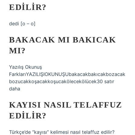
EDILIR?
dedi [o – o]
BAKACAK MI BAKICAK
MI?
Yazılış Okunuş
FarklarıYAZILIŞIOKUNUŞUbakacakbakıcakbozacak
bozucakkoşacakkoşucakölecekölücek30 satır
daha
KAYISI NASIL TELAFFUZ
EDILIR?
Türkçe’de “kayısı” kelimesi nasıl telaffuz edilir?