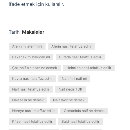
ifade etmek için kullanılır.
Tarih:
Makaleler
Aferin mi aferim mi
Aferin nasıl telaffuz edilir
Bakacak mı bakıcak mı
Burada nasıl telaffuz edilir
Çok naif bir insan ne demek
Heimlich nasıl telaffuz edilir
Kayısı nasıl telaffuz edilir
Nahif mi naif mi
Naif nasıl telaffuz edilir
Naif nedir TDK
Naif sesli ne demek
Naif tavır ne demek
Nereye nasıl telaffuz edilir
Osmanlıda naif ne demek
Pfizer nasıl telaffuz edilir
Said nasıl telaffuz edilir