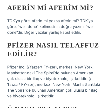
AFERIN MI AFERIM MI?
TDK’ya göre, aferin mi yoksa aferin mi? TDK’ya
göre, “well done” kelimesinin doğru yazımı “well
done”dir. Diğer yazılar yanlış kabul edilir.
PFIZER NASIL TELAFFUZ
EDILIR?
Pfizer Inc. (/ˈfaɪzər/ FY-zər), merkezi New York,
Manhattan’daki The Spiral’de bulunan Amerikan
çok uluslu bir ilaç ve biyoteknoloji şirketidir. (/
ˈfaɪzər/ FY-zər), merkezi New York, Manhattan’daki
The Spiral’de bulunan Amerikan çok uluslu bir ilaç
ve biyoteknoloji şirketidir.