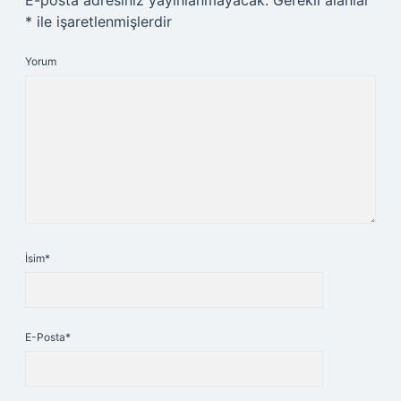
E-posta adresiniz yayınlanmayacak.
Gerekli alanlar
*
ile işaretlenmişlerdir
Yorum
İsim*
E-Posta*