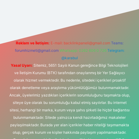
et bahis sitesi
Reklam ve İletişim:
E-mail:
backlinkpaneli@gmail.com
Teams:
forumhizmeti@gmail.com
Whatsapp: 0262 606 0 726
Telegram:
@karabul
Yasal Uyarı:
Sitemiz, 5651 Sayılı Kanun gereğince Bilgi Teknolojileri
ve İletişim Kurumu (BTK) tarafından onaylanmış bir Yer Sağlayıcı
olarak hizmet vermektedir. Bu nedenle, sitedeki içerikleri proaktif
olarak denetleme veya araştırma yükümlülüğümüz bulunmamaktadır.
Ancak, üyelerimiz yazdıkları içeriklerin sorumluluğunu taşımakta olup,
siteye üye olarak bu sorumluluğu kabul etmiş sayılırlar. Bu internet
sitesi, herhangi bir marka, kurum veya şahıs şirketi ile hiçbir bağlantısı
bulunmamaktadır. Sitede yalnızca kendi hazırladığımız makaleler
paylaşılmaktadır. Burada yer alan içerikler haber niteliği taşımamakta
olup, gerçek kurum ve kişiler hakkında paylaşım yapılmamaktadır.