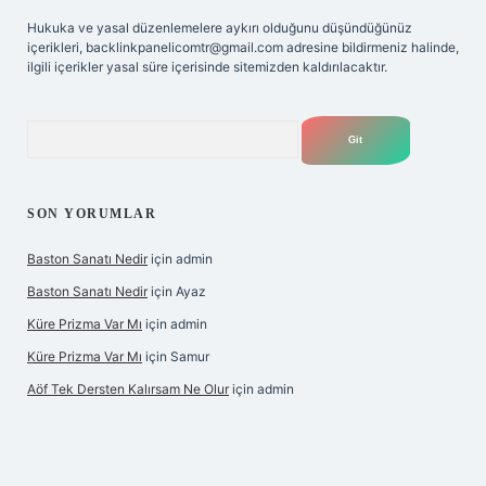
Hukuka ve yasal düzenlemelere aykırı olduğunu düşündüğünüz
içerikleri,
backlinkpanelicomtr@gmail.com
adresine bildirmeniz halinde,
ilgili içerikler yasal süre içerisinde sitemizden kaldırılacaktır.
Arama
SON YORUMLAR
Baston Sanatı Nedir
için
admin
Baston Sanatı Nedir
için
Ayaz
Küre Prizma Var Mı
için
admin
Küre Prizma Var Mı
için
Samur
Aöf Tek Dersten Kalırsam Ne Olur
için
admin