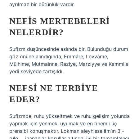
ayrılmaz bir bütünlük vardır.
NEFIS MERTEBELERI
NELERDIR?
Sufizm düşüncesinde aslında bir. Bulunduğu durum
göz önüne alındığında, Emmâre, Levvâme,
Mülhime, Mutmainne, Raziye, Marziyye ve Kammile
yedi seviyede tartışıldı.
NEFSI NE TERBIYE
EDER?
Sufizmde, ruhu yükseltmek ve ruhu gelişim yolunda
yapmak için yenmek, uyumak ve en önemli üç
prensibi konuşmaktır. Lokman aleyhisselâm’ın 3 -
rule … inananlar koşullar altında, iyi bir tamamlayıcı