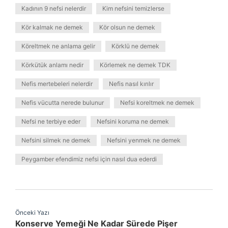
Kadının 9 nefsi nelerdir
Kim nefsini temizlerse
Kör kalmak ne demek
Kör olsun ne demek
Köreltmek ne anlama gelir
Körklü ne demek
Körkütük anlamı nedir
Körlemek ne demek TDK
Nefis mertebeleri nelerdir
Nefis nasıl kırılır
Nefis vücutta nerede bulunur
Nefsi koreltmek ne demek
Nefsi ne terbiye eder
Nefsini koruma ne demek
Nefsini silmek ne demek
Nefsini yenmek ne demek
Peygamber efendimiz nefsi için nasıl dua ederdi
Önceki Yazı
Konserve Yemeği Ne Kadar Sürede Pişer