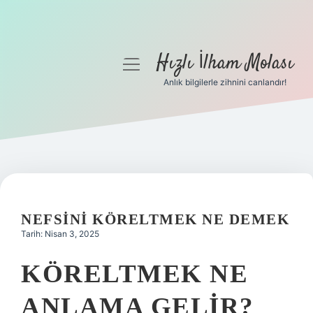
Hızlı İlham Molası
menüyü
aç
Anlık bilgilerle zihnini canlandır!
Anasayfa
Gizlilik Politikası
Yasal Uyarı
Hakkımızda
NEFSINI KÖRELTMEK NE DEMEK
Tarih: Nisan 3, 2025
KÖRELTMEK NE
ANLAMA GELIR?