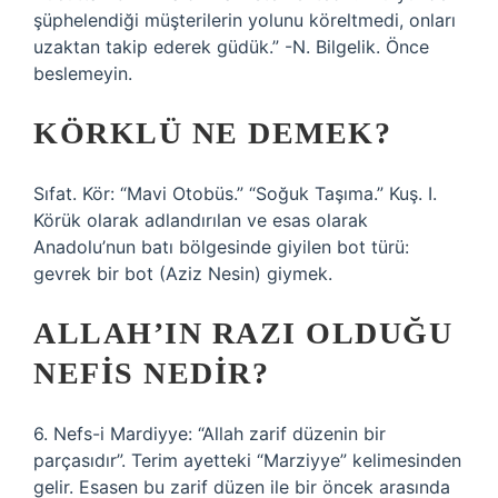
şüphelendiği müşterilerin yolunu köreltmedi, onları
uzaktan takip ederek güdük.” -N. Bilgelik. Önce
beslemeyin.
KÖRKLÜ NE DEMEK?
Sıfat. Kör: “Mavi Otobüs.” “Soğuk Taşıma.” Kuş. I.
Körük olarak adlandırılan ve esas olarak
Anadolu’nun batı bölgesinde giyilen bot türü:
gevrek bir bot (Aziz Nesin) giymek.
ALLAH’IN RAZI OLDUĞU
NEFIS NEDIR?
6. Nefs-i Mardiyye: “Allah zarif düzenin bir
parçasıdır”. Terim ayetteki “Marziyye” kelimesinden
gelir. Esasen bu zarif düzen ile bir öncek arasında