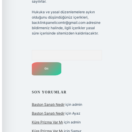
sayılırlar.
Hukuka ve yasal düzenlemelere aykırı
olduğunu düşündüğünüz içerikleri,
backlinkpanelicomtr@gmail.com
adresine
bildirmeniz halinde, ilgili içerikler yasal
süre içerisinde sitemizden kaldırılacaktır.
Arama
SON YORUMLAR
Baston Sanatı Nedir
için
admin
Baston Sanatı Nedir
için
Ayaz
Küre Prizma Var Mı
için
admin
Küre Prizma Var Mı
için
Samur