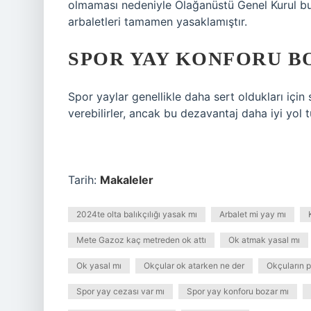
olmaması nedeniyle Olağanüstü Genel Kurul b
arbaletleri tamamen yasaklamıştır.
SPOR YAY KONFORU B
Spor yaylar genellikle daha sert oldukları içi
verebilirler, ancak bu dezavantaj daha iyi yol t
Tarih:
Makaleler
2024te olta balıkçılığı yasak mı
Arbalet mi yay mı
Mete Gazoz kaç metreden ok attı
Ok atmak yasal mı
Ok yasal mı
Okçular ok atarken ne der
Okçuların pi
Spor yay cezası var mı
Spor yay konforu bozar mı