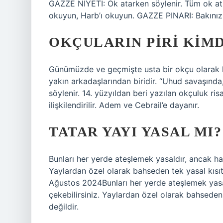
GAZZE NİYETİ: Ok atarken söylenir. Tüm ok atışl
okuyun, Harb’ı okuyun. GAZZE PINARI: Bakınız.
OKÇULARIN PIRI KIMD
Günümüzde ve geçmişte usta bir okçu olarak k
yakın arkadaşlarından biridir. “Uhud savaşınd
söylenir. 14. yüzyıldan beri yazılan okçuluk ri
ilişkilendirilir. Adem ve Cebrail’e dayanır.
TATAR YAYI YASAL MI?
Bunları her yerde ateşlemek yasaldır, ancak halk
Yaylardan özel olarak bahseden tek yasal kısıtla
Ağustos 2024Bunları her yerde ateşlemek yasald
çekebilirsiniz. Yaylardan özel olarak bahseden t
değildir.