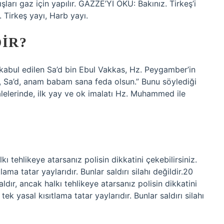
arı gaz için yapılır. GAZZE’Yİ OKU: Bakınız. Tirkeş’i
 Tirkeş yayı, Harb yayı.
IR?
abul edilen Sa’d bin Ebul Vakkas, Hz. Peygamber’in
a, Sa’d, anam babam sana feda olsun.” Bunu söylediği
salelerinde, ilk yay ve ok imalatı Hz. Muhammed ile
ı tehlikeye atarsanız polisin dikkatini çekebilirsiniz.
ma tatar yaylarıdır. Bunlar saldırı silahı değildir.20
ır, ancak halkı tehlikeye atarsanız polisin dikkatini
ek yasal kısıtlama tatar yaylarıdır. Bunlar saldırı silahı