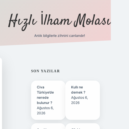
Hızlı İlham Molası
Anlık bilgilerle zihnini canlandır!
ilbet bahis sitesi
SIDEBAR
SON YAZILAR
Civa
Kullı ne
Türkiye’de
demek ?
nerede
Ağustos 6,
bulunur ?
2026
Ağustos 6,
2026