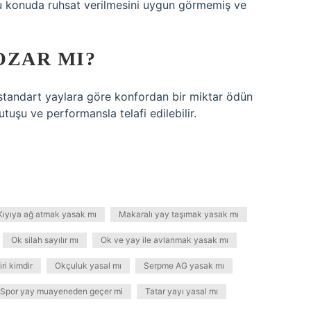
u konuda ruhsat verilmesini uygun görmemiş ve
OZAR MI?
n standart yaylara göre konfordan bir miktar ödün
utuşu ve performansla telafi edilebilir.
Kıyıya ağ atmak yasak mı
Makaralı yay taşımak yasak mı
Ok silah sayılır mı
Ok ve yay ile avlanmak yasak mı
ri kimdir
Okçuluk yasal mı
Serpme AG yasak mı
Spor yay muayeneden geçer mi
Tatar yayı yasal mı