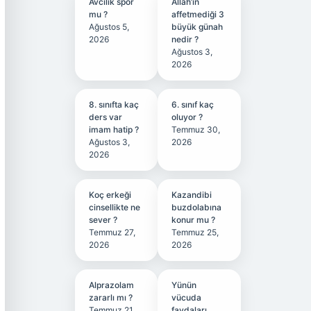
Avcılık spor
Allah’ın
mu ?
affetmediği 3
Ağustos 5,
büyük günah
2026
nedir ?
Ağustos 3,
2026
8. sınıfta kaç
6. sınıf kaç
ders var
oluyor ?
imam hatip ?
Temmuz 30,
Ağustos 3,
2026
2026
Koç erkeği
Kazandibi
cinsellikte ne
buzdolabına
sever ?
konur mu ?
Temmuz 27,
Temmuz 25,
2026
2026
Alprazolam
Yünün
zararlı mı ?
vücuda
Temmuz 21,
faydaları