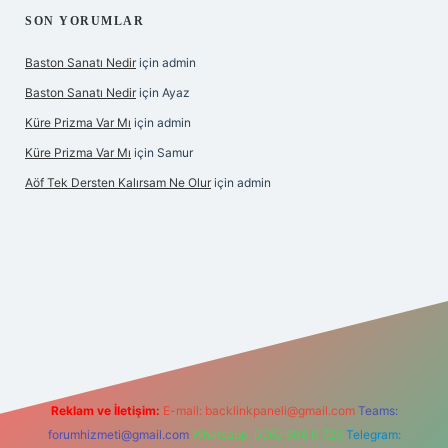
SON YORUMLAR
Baston Sanatı Nedir
için
admin
Baston Sanatı Nedir
için
Ayaz
Küre Prizma Var Mı
için
admin
Küre Prizma Var Mı
için
Samur
Aöf Tek Dersten Kalırsam Ne Olur
için
admin
et bahis sitesi
Reklam ve İletişim:
E-mail:
backlinkpaneli@gmail.com
Teams:
forumhizmeti@gmail.com
Whatsapp: 0262 606 0 726
Telegram: