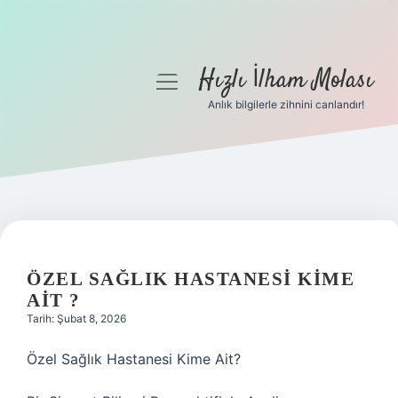
Hızlı İlham Molası
menüyü
aç
Anlık bilgilerle zihnini canlandır!
Anasayfa
Gizlilik Politikası
Yasal Uyarı
Hakkımızda
ÖZEL SAĞLIK HASTANESI KIME
AIT ?
Tarih: Şubat 8, 2026
Özel Sağlık Hastanesi Kime Ait?