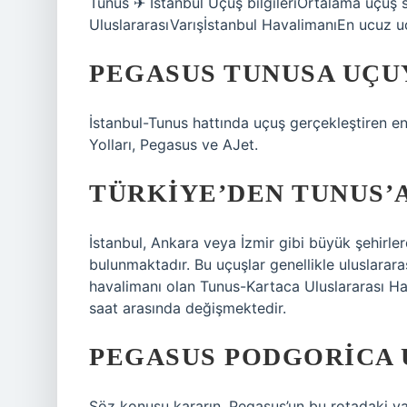
Tunus ✈ İstanbul Uçuş bilgileriOrtalama uçuş
UluslararasıVarışİstanbul HavalimanıEn ucuz 
PEGASUS TUNUSA UÇU
İstanbul-Tunus hattında uçuş gerçekleştiren en
Yolları, Pegasus ve AJet.
TÜRKIYE’DEN TUNUS’A
İstanbul, Ankara veya İzmir gibi büyük şehirle
bulunmaktadır. Bu uçuşlar genellikle uluslara
havalimanı olan Tunus-Kartaca Uluslararası Hav
saat arasında değişmektedir.
PEGASUS PODGORICA U
Söz konusu kararın, Pegasus’un bu rotadaki v