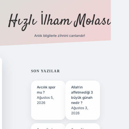
Hızlı İlham Molası
Anlık bilgilerle zihnini canlandır!
ilbet bahis sitesi
SIDEBAR
SON YAZILAR
Avcılık spor
Allah’ın
mu ?
affetmediği 3
Ağustos 5,
büyük günah
2026
nedir ?
Ağustos 3,
2026