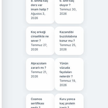
8. sınıfta kaç
6. sınıf kaç
ders var
oluyor ?
imam hatip ?
Temmuz 30,
Ağustos 3,
2026
2026
Koç erkeği
Kazandibi
cinsellikte ne
buzdolabına
sever ?
konur mu ?
Temmuz 27,
Temmuz 25,
2026
2026
Alprazolam
Yünün
zararlı mı ?
vücuda
Temmuz 21,
faydaları
2026
nelerdir ?
Temmuz 19,
2026
Cosmos
Kuru yonca
sertifikası
kaç protein
nedir ?
içerir ?