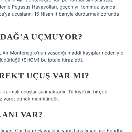
 nedenle Pegasus Havayolları, geçen yıl temmuz ayında
a’ya uçuşlarını 15 Nisan itibarıyla durdurmak zorunda
ADAĞ’A UÇMUYOR?
, Air Montenegro’nun yaşadığı maddi kayıplar nedeniyle
Müdürlüğü (SHGM) bu iptale itiraz etti.
REKT UÇUŞ VAR MI?
tarmalı uçuşlar sunmaktadır. Türkiye’nin birçok
i ziyaret etmek mümkündür.
ANI VAR?
alimanı Carthage Havaalanı, varış havalimanı ise Enfidha