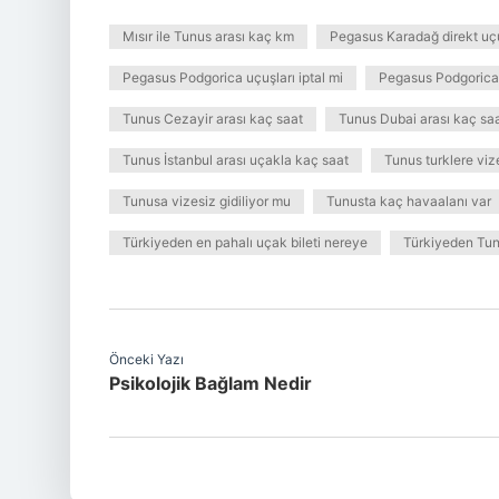
Mısır ile Tunus arası kaç km
Pegasus Karadağ direkt uç
Pegasus Podgorica uçuşları iptal mi
Pegasus Podgorica
Tunus Cezayir arası kaç saat
Tunus Dubai arası kaç sa
Tunus İstanbul arası uçakla kaç saat
Tunus turklere viz
Tunusa vizesiz gidiliyor mu
Tunusta kaç havaalanı var
Türkiyeden en pahalı uçak bileti nereye
Türkiyeden Tunu
Önceki Yazı
Psikolojik Bağlam Nedir