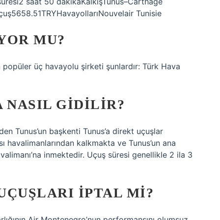
 süresi2 saat 50 dakikaKalkışTunus–Carthage
uçuş5658.51TRYHavayollarıNouvelair Tunisie
YOR MU?
 popüler üç havayolu şirketi şunlardır: Türk Hava
 NASIL GIDILIR?
rden Tunus’un başkenti Tunus’a direkt uçuşlar
rası havalimanlarından kalkmakta ve Tunus’un ana
alimanı’na inmektedir. Uçuş süresi genellikle 2 ila 3
ÇUŞLARI IPTAL MI?
arlığının Air Montenegro’nun performansını olumsuz