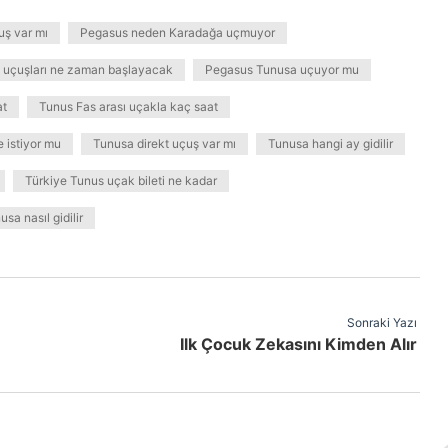
uş var mı
Pegasus neden Karadağa uçmuyor
 uçuşları ne zaman başlayacak
Pegasus Tunusa uçuyor mu
at
Tunus Fas arası uçakla kaç saat
e istiyor mu
Tunusa direkt uçuş var mı
Tunusa hangi ay gidilir
Türkiye Tunus uçak bileti ne kadar
sa nasıl gidilir
Sonraki Yazı
Ilk Çocuk Zekasını Kimden Alır