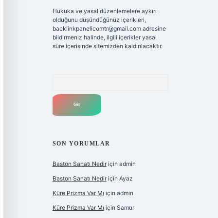
Hukuka ve yasal düzenlemelere aykırı
olduğunu düşündüğünüz içerikleri,
backlinkpanelicomtr@gmail.com
adresine
bildirmeniz halinde, ilgili içerikler yasal
süre içerisinde sitemizden kaldırılacaktır.
Arama
SON YORUMLAR
Baston Sanatı Nedir
için
admin
Baston Sanatı Nedir
için
Ayaz
Küre Prizma Var Mı
için
admin
Küre Prizma Var Mı
için
Samur