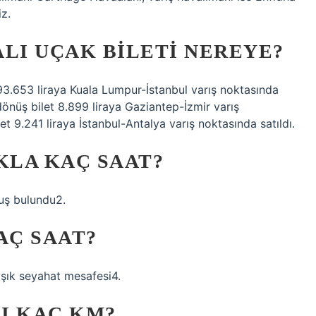
iz.
LI UÇAK BILETI NEREYE?
 93.653 liraya Kuala Lumpur-İstanbul varış noktasında
-dönüş bilet 8.899 liraya Gaziantep-İzmir varış
et 9.241 liraya İstanbul-Antalya varış noktasında satıldı.
KLA KAÇ SAAT?
çuş bulundu2.
AÇ SAAT?
aşık seyahat mesafesi4.
SI KAÇ KM?