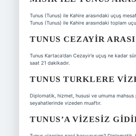
Tunus (Tunus) ile Kahire arasındaki uçuş mesa
Tunus (Tunus) ile Kahire arasındaki toplam uç
TUNUS CEZAYIR ARASI
Tunus Kartaca’dan Cezayir’e uçuş ne kadar sür
saat 21 dakikadır.
TUNUS TURKLERE VIZ
Diplomatik, hizmet, hususi ve umuma mahsus pa
seyahatlerinde vizeden muaftır.
TUNUS’A VIZESIZ GID
Tunus vizesine nasıl başvururum? Diplomatik, h