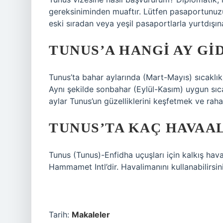
gereksiniminden muaftır. Lütfen pasaportunuzu
eski sıradan veya yeşil pasaportlarla yurtdış
TUNUS’A HANGI AY GID
Tunus’ta bahar aylarında (Mart-Mayıs) sıcaklık
Aynı şekilde sonbahar (Eylül-Kasım) uygun sıca
aylar Tunus’un güzelliklerini keşfetmek ve raha
TUNUS’TA KAÇ HAVAAL
Tunus (Tunus)-Enfidha uçuşları için kalkış hav
Hammamet Intl’dir. Havalimanını kullanabilirsin
Tarih:
Makaleler