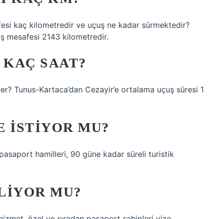
fesi kaç kilometredir ve uçuş ne kadar sürmektedir?
uş mesafesi 2143 kilometredir.
 KAÇ SAAT?
er? Tunus-Kartaca’dan Cezayir’e ortalama uçuş süresi 1
E ISTIYOR MU?
saport hamilleri, 90 güne kadar süreli turistik
ILIYOR MU?
izmet, özel ve sıradan pasaport sahipleri vize