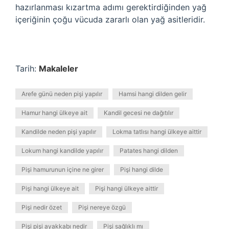
hazırlanması kızartma adımı gerektirdiğinden yağ
içeriğinin çoğu vücuda zararlı olan yağ asitleridir.
Tarih:
Makaleler
Arefe günü neden pişi yapılır
Hamsi hangi dilden gelir
Hamur hangi ülkeye ait
Kandil gecesi ne dağıtılır
Kandilde neden pişi yapılır
Lokma tatlısı hangi ülkeye aittir
Lokum hangi kandilde yapılır
Patates hangi dilden
Pişi hamurunun içine ne girer
Pişi hangi dilde
Pişi hangi ülkeye ait
Pişi hangi ülkeye aittir
Pişi nedir özet
Pişi nereye özgü
Pişi pişi ayakkabı nedir
Pişi sağlıklı mı