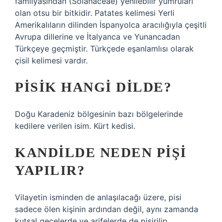
familyasından (Solanaceae) yenilebilir yumruları
olan otsu bir bitkidir. Patates kelimesi Yerli
Amerikalıların dilinden İspanyolca aracılığıyla çeşitli
Avrupa dillerine ve İtalyanca ve Yunancadan
Türkçeye geçmiştir. Türkçede eşanlamlısı olarak
çisil kelimesi vardır.
PISIK HANGI DILDE?
Doğu Karadeniz bölgesinin bazı bölgelerinde
kedilere verilen isim. Kürt kedisi.
KANDILDE NEDEN PIŞI
YAPILIR?
Vilayetin isminden de anlaşılacağı üzere, pisi
sadece ölen kişinin ardından değil, aynı zamanda
kutsal gecelerde ve arifelerde de pişirilip