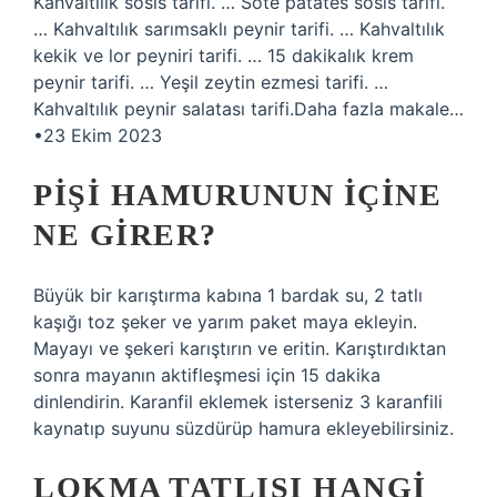
Kahvaltılık sosis tarifi. … Sote patates sosis tarifi.
… Kahvaltılık sarımsaklı peynir tarifi. … Kahvaltılık
kekik ve lor peyniri tarifi. … 15 dakikalık krem ​​
peynir tarifi. … Yeşil zeytin ezmesi tarifi. …
Kahvaltılık peynir salatası tarifi.Daha fazla makale…
•23 Ekim 2023
PIŞI HAMURUNUN IÇINE
NE GIRER?
Büyük bir karıştırma kabına 1 bardak su, 2 tatlı
kaşığı toz şeker ve yarım paket maya ekleyin.
Mayayı ve şekeri karıştırın ve eritin. Karıştırdıktan
sonra mayanın aktifleşmesi için 15 dakika
dinlendirin. Karanfil eklemek isterseniz 3 karanfili
kaynatıp suyunu süzdürüp hamura ekleyebilirsiniz.
LOKMA TATLISI HANGI