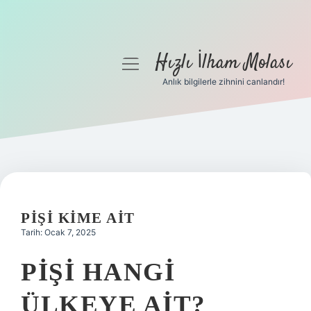
Hızlı İlham Molası
menüyü
aç
Anlık bilgilerle zihnini canlandır!
Anasayfa
Gizlilik Politikası
Yasal Uyarı
Hakkımızda
PIŞI KIME AIT
Tarih: Ocak 7, 2025
PIŞI HANGI
ÜLKEYE AIT?