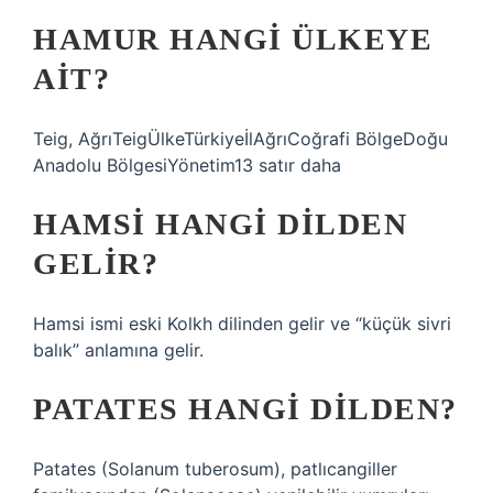
HAMUR HANGI ÜLKEYE
AIT?
Teig, AğrıTeigÜlkeTürkiyeİlAğrıCoğrafi BölgeDoğu
Anadolu BölgesiYönetim13 satır daha
HAMSI HANGI DILDEN
GELIR?
Hamsi ismi eski Kolkh dilinden gelir ve “küçük sivri
balık” anlamına gelir.
PATATES HANGI DILDEN?
Patates (Solanum tuberosum), patlıcangiller