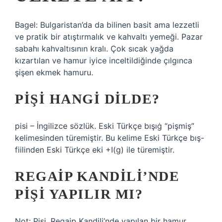
Bagel: Bulgaristan’da da bilinen basit ama lezzetli
ve pratik bir atıştırmalık ve kahvaltı yemeği. Pazar
sabahı kahvaltısının kralı. Çok sıcak yağda
kızartılan ve hamur iyice inceltildiğinde çılgınca
şişen ekmek hamuru.
PIŞI HANGI DILDE?
pisi – İngilizce sözlük. Eski Türkçe bışıġ “pişmiş”
kelimesinden türemiştir. Bu kelime Eski Türkçe bış-
fiilinden Eski Türkçe eki +I(g) ile türemiştir.
REGAIP KANDILI’NDE
PIŞI YAPILIR MI?
Not: Pişi, Regaip Kandili’nde yapılan bir hamur