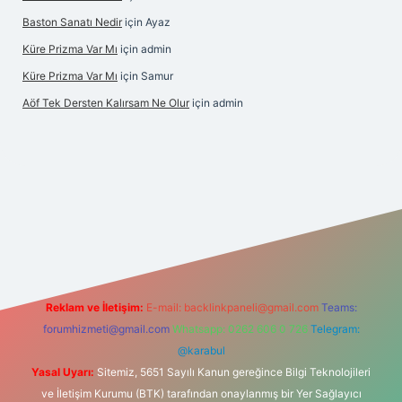
Baston Sanatı Nedir
için
Ayaz
Küre Prizma Var Mı
için
admin
Küre Prizma Var Mı
için
Samur
Aöf Tek Dersten Kalırsam Ne Olur
için
admin
lbet bahis sitesi
Reklam ve İletişim:
E-mail:
backlinkpaneli@gmail.com
Teams:
forumhizmeti@gmail.com
Whatsapp: 0262 606 0 726
Telegram:
@karabul
Yasal Uyarı:
Sitemiz, 5651 Sayılı Kanun gereğince Bilgi Teknolojileri
ve İletişim Kurumu (BTK) tarafından onaylanmış bir Yer Sağlayıcı