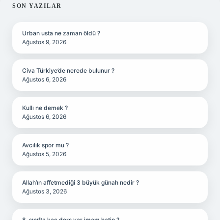
SIDEBAR
SON YAZILAR
Urban usta ne zaman öldü ?
Ağustos 9, 2026
Civa Türkiye’de nerede bulunur ?
Ağustos 6, 2026
Kullı ne demek ?
Ağustos 6, 2026
Avcılık spor mu ?
Ağustos 5, 2026
Allah’ın affetmediği 3 büyük günah nedir ?
Ağustos 3, 2026
8. sınıfta kaç ders var imam hatip ?