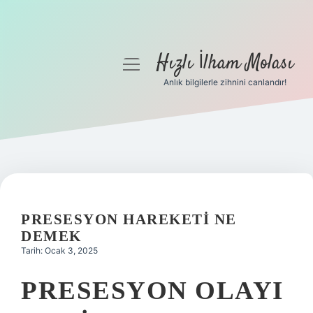
Hızlı İlham Molası
menüyü
aç
Anlık bilgilerle zihnini canlandır!
Anasayfa
Gizlilik Politikası
Yasal Uyarı
Hakkımızda
PRESESYON HAREKETI NE
DEMEK
Tarih: Ocak 3, 2025
PRESESYON OLAYI