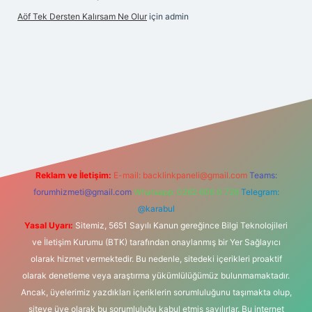
Aöf Tek Dersten Kalırsam Ne Olur
için
admin
ilbet bahis sitesi
Reklam ve İletişim:
E-mail:
backlinkpaneli@gmail.com
Teams:
forumhizmeti@gmail.com
Whatsapp: 0262 606 0 726
Telegram:
@karabul
Yasal Uyarı:
Sitemiz, 5651 Sayılı Kanun gereğince Bilgi Teknolojileri
ve İletişim Kurumu (BTK) tarafından onaylanmış bir Yer Sağlayıcı
olarak hizmet vermektedir. Bu nedenle, sitedeki içerikleri proaktif
olarak denetleme veya araştırma yükümlülüğümüz bulunmamaktadır.
Ancak, üyelerimiz yazdıkları içeriklerin sorumluluğunu taşımakta olup,
siteye üye olarak bu sorumluluğu kabul etmiş sayılırlar. Bu internet