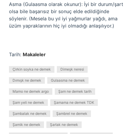
Asma (Gulaasma olarak okunur): İyi bir durum/şart
olsa bile başarısız bir sonuç elde edildiğinde
söylenir. (Mesela bu yıl iyi yağmurlar yağdı, ama
üzüm yapraklarının hiç iyi olmadığı anlaşılıyor.)
Tarih:
Makaleler
Çirkin soyka ne demek
Dimeşk neresi
Dımışk ne demek
Gulaasma ne demek
Mamo ne demek argo
Şam ne demek tarih
Şam yeli ne demek
Şamama ne demek TDK
Şambalak ne demek
Şambrel ne demek
Şamik ne demek
Şarlak ne demek