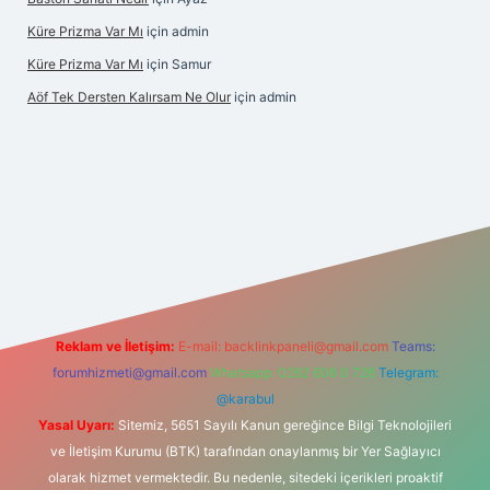
Küre Prizma Var Mı
için
admin
Küre Prizma Var Mı
için
Samur
Aöf Tek Dersten Kalırsam Ne Olur
için
admin
lbet bahis sitesi
Reklam ve İletişim:
E-mail:
backlinkpaneli@gmail.com
Teams:
forumhizmeti@gmail.com
Whatsapp: 0262 606 0 726
Telegram:
@karabul
Yasal Uyarı:
Sitemiz, 5651 Sayılı Kanun gereğince Bilgi Teknolojileri
ve İletişim Kurumu (BTK) tarafından onaylanmış bir Yer Sağlayıcı
olarak hizmet vermektedir. Bu nedenle, sitedeki içerikleri proaktif