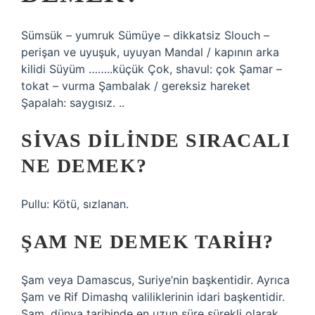
Sümsük – yumruk Sümüye – dikkatsiz Slouch –
perişan ve uyuşuk, uyuyan Mandal / kapının arka
kilidi Süyüm ……..küçük Çok, shavul: çok Şamar –
tokat – vurma Şambalak / gereksiz hareket
Şapalah: saygısız. ..
SIVAS DILINDE SIRACALI
NE DEMEK?
Pullu: Kötü, sızlanan.
ŞAM NE DEMEK TARIH?
Şam veya Damascus, Suriye’nin başkentidir. Ayrıca
Şam ve Rif Dimashq valiliklerinin idari başkentidir.
Şam, dünya tarihinde en uzun süre sürekli olarak