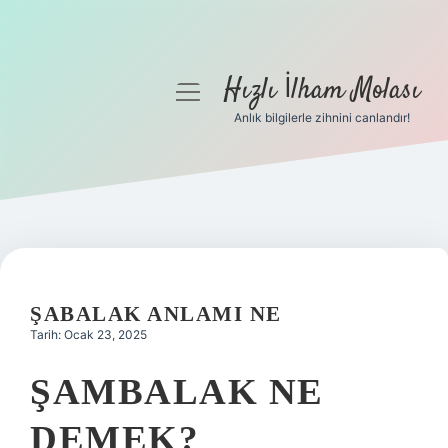
Hızlı İlham Molası
menüyü
aç
Anlık bilgilerle zihnini canlandır!
Anasayfa
Gizlilik Politikası
Yasal Uyarı
Hakkımızda
ŞABALAK ANLAMI NE
Tarih: Ocak 23, 2025
ŞAMBALAK NE
DEMEK?