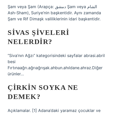
Şam veya Şam (Arapça: دمشق Şam veya الشام
Ash-Sham), Suriye’nin başkentidir. Aynı zamanda
Şam ve Rif Dimaşk valiliklerinin idari başkentidir.
SIVAS ŞIVELERI
NELERDIR?
“Siva’nın Ağzı” kategorisindeki sayfalar abrasi.abril
besi
Fırtınaağrı.ağrıağrışak.ahbun.ahıldane.ahraz.Diğer
ürünler…
ÇIRKIN SOYKA NE
DEMEK?
Açıklamalar. [1] Adana’daki yaramaz çocuklar ve