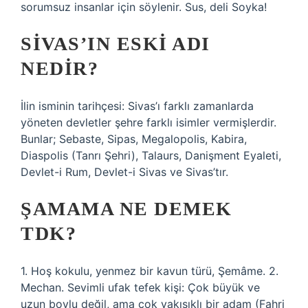
sorumsuz insanlar için söylenir. Sus, deli Soyka!
SIVAS’IN ESKI ADI
NEDIR?
İlin isminin tarihçesi: Sivas’ı farklı zamanlarda
yöneten devletler şehre farklı isimler vermişlerdir.
Bunlar; Sebaste, Sipas, Megalopolis, Kabira,
Diaspolis (Tanrı Şehri), Talaurs, Danişment Eyaleti,
Devlet-i Rum, Devlet-i Sivas ve Sivas’tır.
ŞAMAMA NE DEMEK
TDK?
1. Hoş kokulu, yenmez bir kavun türü, Şemâme. 2.
Mechan. Sevimli ufak tefek kişi: Çok büyük ve
uzun boylu değil, ama çok yakışıklı bir adam (Fahri