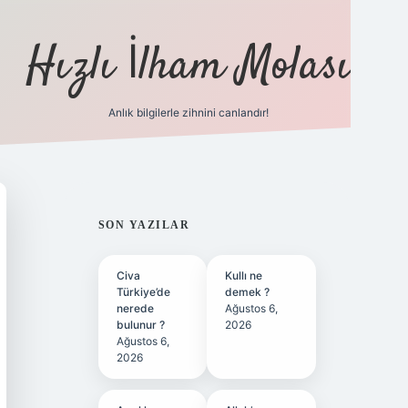
Hızlı İlham Molası
Anlık bilgilerle zihnini canlandır!
ilbet bahis sitesi
SIDEBAR
SON YAZILAR
Civa
Kullı ne
Türkiye’de
demek ?
nerede
Ağustos 6,
bulunur ?
2026
Ağustos 6,
2026