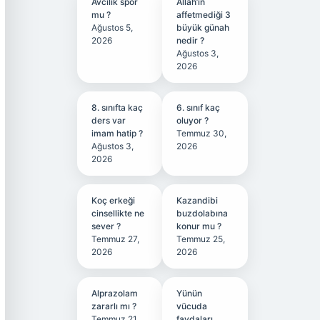
Avcılık spor
Allah’ın
mu ?
affetmediği 3
Ağustos 5,
büyük günah
2026
nedir ?
Ağustos 3,
2026
8. sınıfta kaç
6. sınıf kaç
ders var
oluyor ?
imam hatip ?
Temmuz 30,
Ağustos 3,
2026
2026
Koç erkeği
Kazandibi
cinsellikte ne
buzdolabına
sever ?
konur mu ?
Temmuz 27,
Temmuz 25,
2026
2026
Alprazolam
Yünün
zararlı mı ?
vücuda
Temmuz 21,
faydaları