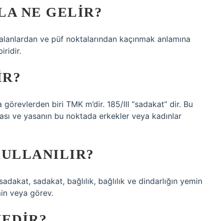
LA NE GELIR?
yalanlardan ve püf noktalarından kaçınmak anlamına
ridir.
IR?
 görevlerden biri TMK m’dir. 185/III “sadakat” dir. Bu
ması ve yasanın bu noktada erkekler veya kadınlar
KULLANILIR?
sadakat, sadakat, bağlılık, bağlılık ve dindarlığın yemin
min veya görev.
NEDIR?