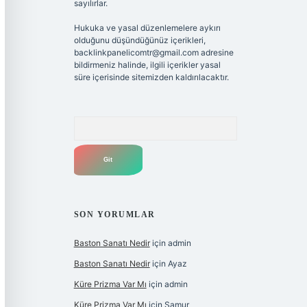
sayılırlar.
Hukuka ve yasal düzenlemelere aykırı
olduğunu düşündüğünüz içerikleri,
backlinkpanelicomtr@gmail.com
adresine
bildirmeniz halinde, ilgili içerikler yasal
süre içerisinde sitemizden kaldırılacaktır.
Arama
SON YORUMLAR
Baston Sanatı Nedir
için
admin
Baston Sanatı Nedir
için
Ayaz
Küre Prizma Var Mı
için
admin
Küre Prizma Var Mı
için
Samur