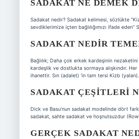
SADAKAT NE DEMEK D
Sadakat nedir? Sadakat kelimesi, sözlükte “Ki
sevdiklerimize içten bağlılığımızı ifade eden” S
SADAKAT NEDIR TEMEL
Bağlılık; Daha çok erkek kardeşinin nezaketini 
kardeşlik ve dostlukta sormaya alışkındır. Her
ihanettir. Sın (adalet) ‘in tam tersi Kizb (yalan).
SADAKAT ÇEŞITLERI 
Dick ve Basu’nun sadakat modelinde dört farklı
sadakat, sahte sadakat ve hoşnutsuzdur (Rowl
GERÇEK SADAKAT NED