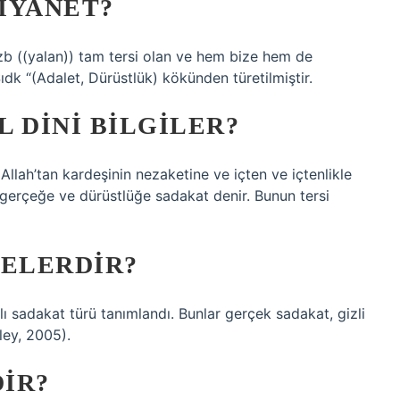
IYANET?
zb ((yalan)) tam tersi olan ve hem bize hem de
ıdk “(Adalet, Dürüstlük) kökünden türetilmiştir.
 DINI BILGILER?
Allah’tan kardeşinin nezaketine ve içten ve içtenlikle
 gerçeğe ve dürüstlüğe sadakat denir. Bunun tersi
NELERDIR?
 sadakat türü tanımlandı. Bunlar gerçek sadakat, gizli
ey, 2005).
IR?