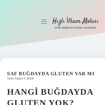
Hızlı İlham Molası
menüyü
aç
Anlık bilgilerle zihnini canlandır!
Anasayfa
Gizlilik Politikası
Yasal Uyarı
Hakkımızda
SAF BUĞDAYDA GLUTEN VAR MI
Tarih: Kasım 7, 2024
HANGI BUĞDAYDA
GLUTEN YOK?