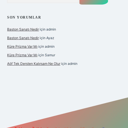
SON YORUMLAR
Baston Sanatı Nedir
için
admin
Baston Sanatı Nedir
için
Ayaz
Küre Prizma Var Mı
için
admin
Küre Prizma Var Mı
için
Samur
Aöf Tek Dersten Kalırsam Ne Olur
için
admin
bet bahis sitesi