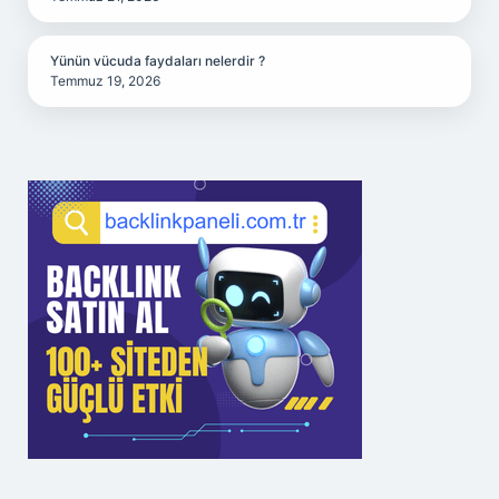
Yünün vücuda faydaları nelerdir ?
Temmuz 19, 2026