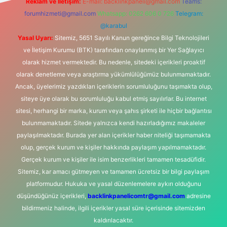
Reklam ve İletişim:
E-mail:
backlinkpaneli@gmail.com
Teams:
forumhizmeti@gmail.com
Whatsapp: 0262 606 0 726
Telegram:
@karabul
Yasal Uyarı:
Sitemiz, 5651 Sayılı Kanun gereğince Bilgi Teknolojileri
ve İletişim Kurumu (BTK) tarafından onaylanmış bir Yer Sağlayıcı
olarak hizmet vermektedir. Bu nedenle, sitedeki içerikleri proaktif
olarak denetleme veya araştırma yükümlülüğümüz bulunmamaktadır.
Ancak, üyelerimiz yazdıkları içeriklerin sorumluluğunu taşımakta olup,
siteye üye olarak bu sorumluluğu kabul etmiş sayılırlar. Bu internet
sitesi, herhangi bir marka, kurum veya şahıs şirketi ile hiçbir bağlantısı
bulunmamaktadır. Sitede yalnızca kendi hazırladığımız makaleler
paylaşılmaktadır. Burada yer alan içerikler haber niteliği taşımamakta
olup, gerçek kurum ve kişiler hakkında paylaşım yapılmamaktadır.
Gerçek kurum ve kişiler ile isim benzerlikleri tamamen tesadüfidir.
Sitemiz, kar amacı gütmeyen ve tamamen ücretsiz bir bilgi paylaşım
platformudur. Hukuka ve yasal düzenlemelere aykırı olduğunu
düşündüğünüz içerikleri,
backlinkpanelicomtr@gmail.com
adresine
bildirmeniz halinde, ilgili içerikler yasal süre içerisinde sitemizden
kaldırılacaktır.