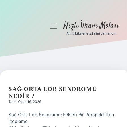
Hızlı İlham Molası
menüyü
aç
Anlık bilgilerle zihnini canlandır!
Anasayfa
Gizlilik Politikası
Yasal Uyarı
Hakkımızda
SAĞ ORTA LOB SENDROMU
NEDIR ?
Tarih: Ocak 16, 2026
Sağ Orta Lob Sendromu: Felsefi Bir Perspektiften
İnceleme