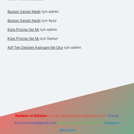
Baston Sanatı Nedir
için
admin
Baston Sanatı Nedir
için
Ayaz
Küre Prizma Var Mı
için
admin
Küre Prizma Var Mı
için
Samur
Aöf Tek Dersten Kalırsam Ne Olur
için
admin
bet bahis sitesi
Reklam ve İletişim:
E-mail:
backlinkpaneli@gmail.com
Teams:
forumhizmeti@gmail.com
Whatsapp: 0262 606 0 726
Telegram:
@karabul