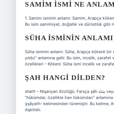
SAMIM ISMI NE ANLAM
1. Samim isminin anlamı: Samim, Arapça kökenli 
Bu isim samimiyet, doğallık ve dürüstlük gibi nitel
SÜHA ISMININ ANLAMI
Süha isminin anlamı: Süha, Arapça kökenli bir is
yıldız” anlamına gelir. Bu isim, incelik, zarafet ve
özellikleri – Kökeni: Süha ismi incelik ve zarafe
ŞAH HANGI DILDEN?
shah1 – Nişanyan Sözlüğü. Farsça şāh شاه veya shah شه kelimesinden ödünç alınmış bir kelimedir ve
“hükümdar, özellikle İran hükümdarı” anlamına 
χşāyath- kelimesinden türemiştir. Bu kelime, A
ilişkilidir.