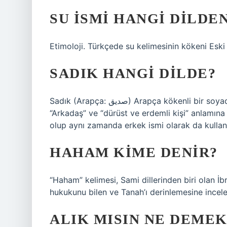
SU ISMI HANGI DILDE
Etimoloji. Türkçede su kelimesinin kökeni Eski
SADIK HANGI DILDE?
Sadık (Arapça: صديق‎) Arapça kökenli bir soyadı olup aynı zamanda erkek ismi olarak da kullanılır.
“Arkadaş” ve “dürüst ve erdemli kişi” anlamına gelir. Sadık (Arapça: 
olup aynı zamanda erkek ismi olarak da kullanıl
HAHAM KIME DENIR?
“Haham” kelimesi, Sami dillerinden biri olan İ
hukukunu bilen ve Tanah’ı derinlemesine incelemi
ALIK MISIN NE DEMEK