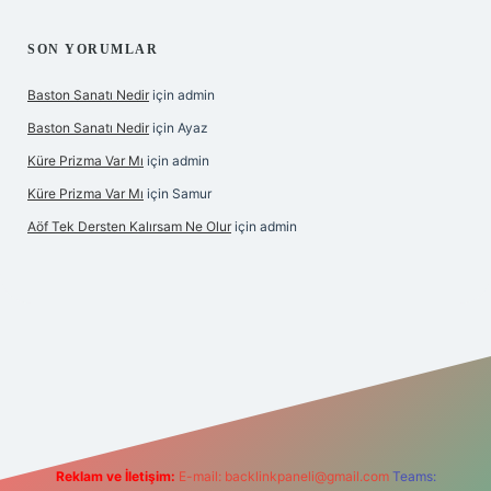
SON YORUMLAR
Baston Sanatı Nedir
için
admin
Baston Sanatı Nedir
için
Ayaz
Küre Prizma Var Mı
için
admin
Küre Prizma Var Mı
için
Samur
Aöf Tek Dersten Kalırsam Ne Olur
için
admin
 bahis sitesi
Reklam ve İletişim:
E-mail:
backlinkpaneli@gmail.com
Teams: