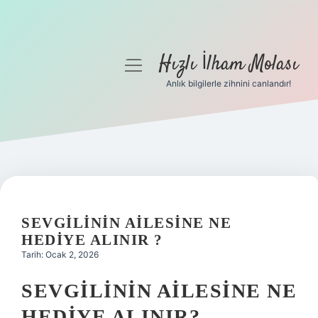
Hızlı İlham Molası
menüyü
aç
Anlık bilgilerle zihnini canlandır!
Anasayfa
Gizlilik Politikası
Yasal Uyarı
Hakkımızda
SEVGILININ AILESINE NE
HEDIYE ALINIR ?
Tarih: Ocak 2, 2026
SEVGILININ AILESINE NE
HEDIYE ALINIR?