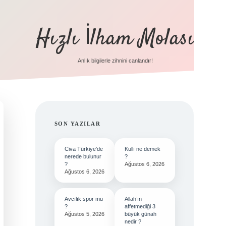
Hızlı İlham Molası
Anlık bilgilerle zihnini canlandır!
SIDEBAR
SON YAZILAR
Civa Türkiye’de
Kullı ne demek
nerede bulunur
?
?
Ağustos 6, 2026
Ağustos 6, 2026
Avcılık spor mu
Allah’ın
?
affetmediği 3
Ağustos 5, 2026
büyük günah
nedir ?