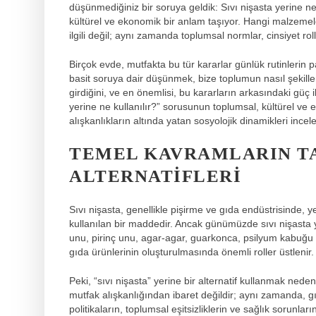
düşünmediğiniz bir soruya geldik: Sıvı nişasta yerine ne
kültürel ve ekonomik bir anlam taşıyor. Hangi malzemele
ilgili değil; aynı zamanda toplumsal normlar, cinsiyet rolle
Birçok evde, mutfakta bu tür kararlar günlük rutinlerin 
basit soruya dair düşünmek, bize toplumun nasıl şekillend
girdiğini, ve en önemlisi, bu kararların arkasındaki güç i
yerine ne kullanılır?” sorusunun toplumsal, kültürel ve 
alışkanlıkların altında yatan sosyolojik dinamikleri incel
TEMEL KAVRAMLARIN TA
ALTERNATIFLERI
Sıvı nişasta, genellikle pişirme ve gıda endüstrisinde
kullanılan bir maddedir. Ancak günümüzde sıvı nişasta ye
unu, pirinç unu, agar-agar, guarkonca, psilyum kabuğu v
gıda ürünlerinin oluşturulmasında önemli roller üstlenir.
Peki, “sıvı nişasta” yerine bir alternatif kullanmak nede
mutfak alışkanlığından ibaret değildir; aynı zamanda, g
politikaların, toplumsal eşitsizliklerin ve sağlık sorunlar