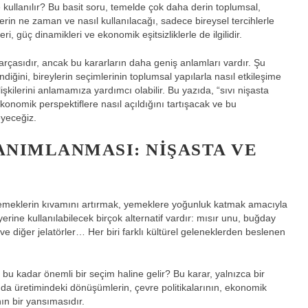
 kullanılır? Bu basit soru, temelde çok daha derin toplumsal,
rin ne zaman ve nasıl kullanılacağı, sadece bireysel tercihlerle
ri, güç dinamikleri ve ekonomik eşitsizliklerle de ilgilidir.
parçasıdır, ancak bu kararların daha geniş anlamları vardır. Şu
iğini, bireylerin seçimlerinin toplumsal yapılarla nasıl etkileşime
lişkilerini anlamamıza yardımcı olabilir. Bu yazıda, “sıvı nişasta
ekonomik perspektiflere nasıl açıldığını tartışacak ve bu
eyeceğiz.
NIMLANMASI: NIŞASTA VE
, yemeklerin kıvamını artırmak, yemeklere yoğunluk katmak amacıyla
rine kullanılabilecek birçok alternatif vardır: mısır unu, buğday
e diğer jelatörler… Her biri farklı kültürel geleneklerden beslenen
n bu kadar önemli bir seçim haline gelir? Bu karar, yalnızca bir
ıda üretimindeki dönüşümlerin, çevre politikalarının, ekonomik
ının bir yansımasıdır.