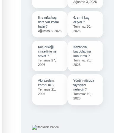
Ağustos 3, 2026
8. sınıfta kaç
6. sınıf kaç
ders var imam
oluyor ?
hatip ?
Temmuz 30,
Ağustos 3, 2026
2026
Koç erkeği
Kazandibi
cinsellikte ne
buzdolabına
sever ?
konur mu ?
Temmuz 27,
Temmuz 25,
2026
2026
Alprazolam
Yünün vücuda
zararlı mı ?
faydaları
Temmuz 21,
nelerdir ?
2026
Temmuz 19,
2026