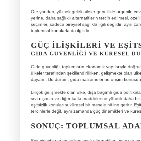
Öte yandan, yüksek gelirli aileler genellikle organik, çevr
yerine, daha sağlıklı alternatiflerin tercih edilmesi, özelli
seçimler, sadece bireysel sağlıkla ilgili değildir; aynı 
toplumsal konularla da ilgilidir.
GÜÇ İLIŞKILERI VE EŞIT
GIDA GÜVENLIĞI VE KÜRESEL DÜ
Gıda güvenliği, toplumların ekonomik yapılarıyla doğruda
ülkeler tarafından şekillendirilirken, gelişmekte olan ü
dayanır. Bu durum, gıda malzemelerine erişim konusund
Birçok gelişmekte olan ülke, dışa bağımlı gıda politika
sıvı nişasta ve diğer katkı maddelerine yönelik daha bilin
eşitsizlik konularını küresel bir mesele hâline getirir. Eş
tercihlerle değil, aynı zamanda güç dinamikleri ve küresel 
SONUÇ: TOPLUMSAL ADA
Sıvı nişasta yerine kullanılacak alternatifler, yalnızca m