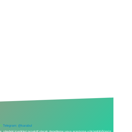
26
Telegram: @karabul
le, sitedeki içerikleri proaktif olarak denetleme veya araştırma yükümlülüğümüz