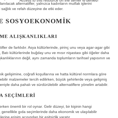
Access to this resource on the server is denied!
lanılacak alternatifler, yalnızca kadınların mutfak işlerini
sağlık ve refah düzeyine de etki eder.
VE SOSYOEKONOMIK
ME ALIŞKANLIKLARI
tifler de farklıdır. Asya kültürlerinde, pirinç unu veya agar-agar gibi
, Batı kültürlerinde buğday unu ve mısır nişastası gibi öğeler daha
lışkanlıklarının değil, aynı zamanda toplumların tarihsel yapısının ve
k gelişimine, coğrafi koşullarına ve hatta kültürel normlara göre
lebilir malzemeler tercih edilirken, büyük şehirlerde veya gelişmiş
niyle daha pahalı ve sürdürülebilir alternatiflere yönelim artabilir.
A SEÇIMLERI
rken önemli bir rol oynar. Gelir düzeyi, bir kişinin hangi
r, genellikle gıda seçimlerinde daha ekonomik ve ulaşılabilir
rine erişim açısından bir eşitsizlik yaratır.