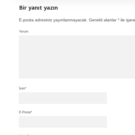
Bir yanıt yazın
E-posta adresiniz yayınlanmayacak.
Gerekli alanlar
*
ile işar
Yorum
İsim*
E-Posta*