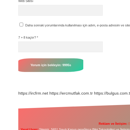
Web Sitesi
Daha sonraki yorumlarımda kullanılması için adım, e-posta adresim ve site
7 + 8 kaçtır?
*
https://ircfrm.net
https://ercmutfak.com.tr
https://bulgus.com.t
Reklam ve İletişim:
E
Yasal Uyarı:
Sitemiz, 5651 Sayılı Kanun gereğince Bilgi Teknolojileri ve İleti