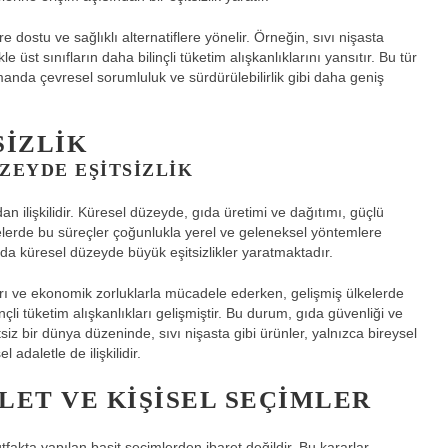
e dostu ve sağlıklı alternatiflere yönelir. Örneğin, sıvı nişasta
kle üst sınıfların daha bilinçli tüketim alışkanlıklarını yansıtır. Bu tür
zamanda çevresel sorumluluk ve sürdürülebilirlik gibi daha geniş
SIZLIK
ZEYDE EŞITSIZLIK
n ilişkilidir. Küresel düzeyde, gıda üretimi ve dağıtımı, güçlü
lkelerde bu süreçler çoğunlukla yerel ve geleneksel yöntemlere
a küresel düzeyde büyük eşitsizlikler yaratmaktadır.
ları ve ekonomik zorluklarla mücadele ederken, gelişmiş ülkelerde
çli tüketim alışkanlıkları gelişmiştir. Bu durum, gıda güvenliği ve
itsiz bir dünya düzeninde, sıvı nişasta gibi ürünler, yalnızca bireysel
adaletle de ilişkilidir.
LET VE KIŞISEL SEÇIMLER
utfakta yapılan basit seçimlerden ibaret değildir. Bu kararlar,