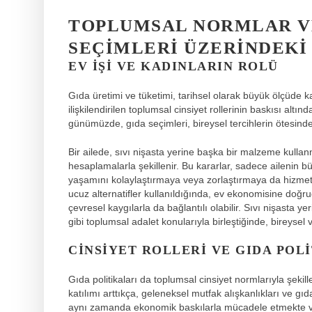
TOPLUMSAL NORMLAR VE
SEÇIMLERI ÜZERINDEKI
EV İŞI VE KADINLARIN ROLÜ
Gıda üretimi ve tüketimi, tarihsel olarak büyük ölçüde k
ilişkilendirilen toplumsal cinsiyet rollerinin baskısı altı
günümüzde, gıda seçimleri, bireysel tercihlerin ötesinde, 
Bir ailede, sıvı nişasta yerine başka bir malzeme kulla
hesaplamalarla şekillenir. Bu kararlar, sadece ailenin 
yaşamını kolaylaştırmaya veya zorlaştırmaya da hizmet
ucuz alternatifler kullanıldığında, ev ekonomisine doğrud
çevresel kaygılarla da bağlantılı olabilir. Sıvı nişasta y
gibi toplumsal adalet konularıyla birleştiğinde, bireyse
CINSIYET ROLLERI VE GIDA POL
Gıda politikaları da toplumsal cinsiyet normlarıyla şekill
katılımı arttıkça, geleneksel mutfak alışkanlıkları ve g
aynı zamanda ekonomik baskılarla mücadele etmekte ve 