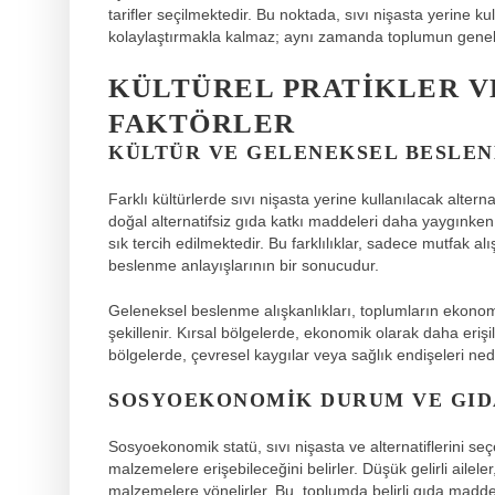
tarifler seçilmektedir. Bu noktada, sıvı nişasta yerine kul
kolaylaştırmakla kalmaz; aynı zamanda toplumun genel 
KÜLTÜREL PRATIKLER 
FAKTÖRLER
KÜLTÜR VE GELENEKSEL BESLEN
Farklı kültürlerde sıvı nişasta yerine kullanılacak alterna
doğal alternatifsiz gıda katkı maddeleri daha yaygınken
sık tercih edilmektedir. Bu farklılıklar, sadece mutfak a
beslenme anlayışlarının bir sonucudur.
Geleneksel beslenme alışkanlıkları, toplumların ekonomi
şekillenir. Kırsal bölgelerde, ekonomik olarak daha erişi
bölgelerde, çevresel kaygılar veya sağlık endişeleri nede
SOSYOEKONOMIK DURUM VE GID
Sosyoekonomik statü, sıvı nişasta ve alternatiflerini seçe
malzemelere erişebileceğini belirler. Düşük gelirli ailele
malzemelere yönelirler. Bu, toplumda belirli gıda maddele