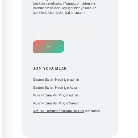
backlinkpanelicomtr@gmail.com
adresine
bildirmeniz halinde, ilgili içerikler yasal süre
içerisinde sitemizden kaldırılacaktır.
Arama
SON YORUMLAR
Baston Sanatı Nedir
için
admin
Baston Sanatı Nedir
için
Ayaz
Küre Prizma Var Mı
için
admin
Küre Prizma Var Mı
için
Samur
Aöf Tek Dersten Kalırsam Ne Olur
için
admin