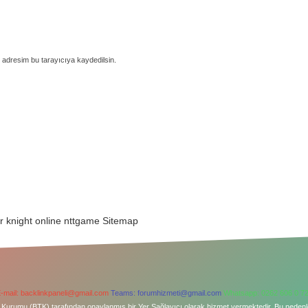
 adresim bu tarayıcıya kaydedilsin.
r
knight online
nttgame
Sitemap
-mail:
backlinkpaneli@gmail.com
Teams:
forumhizmeti@gmail.com
Whatsapp: 0262 606 0 7
şim Kurumu (BTK) tarafından onaylanmış bir Yer Sağlayıcı olarak hizmet vermektedir. Bu neden