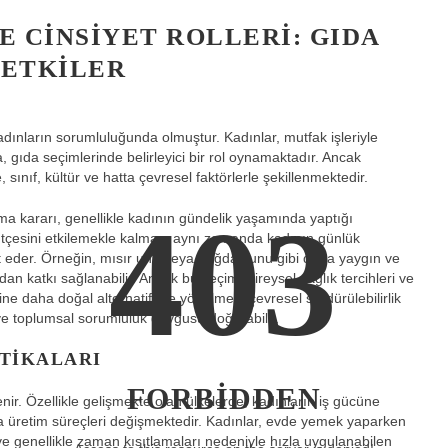
 CINSIYET ROLLERI: GIDA
 ETKILER
adınların sorumluluğunda olmuştur. Kadınlar, mutfak işleriyle
nda, gıda seçimlerinde belirleyici bir rol oynamaktadır. Ancak
sınıf, kültür ve hatta çevresel faktörlerle şekillenmektedir.
403
nma kararı, genellikle kadının gündelik yaşamında yaptığı
bütçesini etkilemekle kalmaz, aynı zamanda kadının günlük
 eder. Örneğin, mısır unu veya buğday unu gibi daha yaygın ve
an katkı sağlanabilir. Ancak bu seçim, bireysel sağlık tercihleri ve
erine daha doğal alternatiflere yönelmek, çevresel sürdürülebilirlik
l ve toplumsal sorumluluk duygusu doğurabilir.
ITIKALARI
FORBIDDEN
enir. Özellikle gelişmekte olan ülkelerde, kadınların iş gücüne
ıda üretim süreçleri değişmektedir. Kadınlar, evde yemek yaparken
genellikle zaman kısıtlamaları nedeniyle hızla uygulanabilen