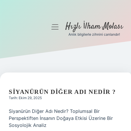
Hızlı İlham Molası
menüyü
aç
Anlık bilgilerle zihnini canlandır!
Anasayfa
Gizlilik Politikası
Yasal Uyarı
Hakkımızda
SIYANÜRÜN DIĞER ADI NEDIR ?
Tarih: Ekim 29, 2025
Siyanürün Diğer Adı Nedir? Toplumsal Bir
Perspektiften İnsanın Doğaya Etkisi Üzerine Bir
Sosyolojik Analiz