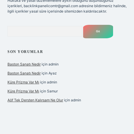
Hukuka ve yasal düzenlemelere aykırı olduğunu düşündüğünüz
içerikleri,
backlinkpanelicomtr@gmail.com
adresine bildirmeniz halinde,
ilgili içerikler yasal süre içerisinde sitemizden kaldırılacaktır.
Arama
SON YORUMLAR
Baston Sanatı Nedir
için
admin
Baston Sanatı Nedir
için
Ayaz
Küre Prizma Var Mı
için
admin
Küre Prizma Var Mı
için
Samur
Aöf Tek Dersten Kalırsam Ne Olur
için
admin