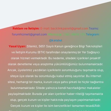
lbet bahis sitesi
Reklam ve İletişim:
E-mail:
backlinkpaneli@gmail.com
Teams:
forumhizmeti@gmail.com
Whatsapp: 0262 606 0 726
Telegram:
@karabul
Yasal Uyarı:
Sitemiz, 5651 Sayılı Kanun gereğince Bilgi Teknolojileri
ve İletişim Kurumu (BTK) tarafından onaylanmış bir Yer Sağlayıcı
olarak hizmet vermektedir. Bu nedenle, sitedeki içerikleri proaktif
olarak denetleme veya araştırma yükümlülüğümüz bulunmamaktadır.
Ancak, üyelerimiz yazdıkları içeriklerin sorumluluğunu taşımakta olup,
siteye üye olarak bu sorumluluğu kabul etmiş sayılırlar. Bu internet
sitesi, herhangi bir marka, kurum veya şahıs şirketi ile hiçbir bağlantısı
bulunmamaktadır. Sitede yalnızca kendi hazırladığımız makaleler
paylaşılmaktadır. Burada yer alan içerikler haber niteliği taşımamakta
olup, gerçek kurum ve kişiler hakkında paylaşım yapılmamaktadır.
Gerçek kurum ve kişiler ile isim benzerlikleri tamamen tesadüfidir.