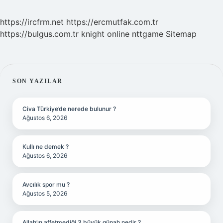
https://ircfrm.net
https://ercmutfak.com.tr
https://bulgus.com.tr
knight online
nttgame
Sitemap
SIDEBAR
SON YAZILAR
Civa Türkiye’de nerede bulunur ?
Ağustos 6, 2026
Kullı ne demek ?
Ağustos 6, 2026
Avcılık spor mu ?
Ağustos 5, 2026
Allah’ın affetmediği 3 büyük günah nedir ?