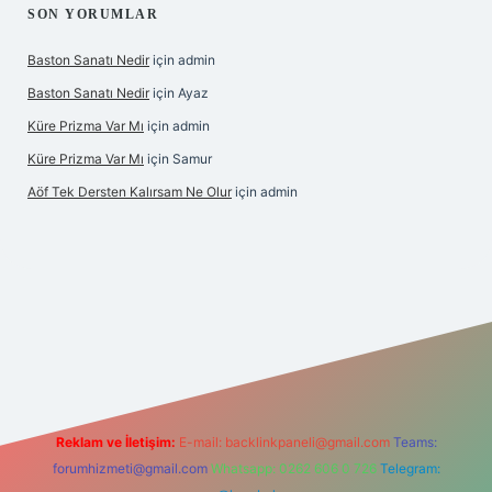
SON YORUMLAR
Baston Sanatı Nedir
için
admin
Baston Sanatı Nedir
için
Ayaz
Küre Prizma Var Mı
için
admin
Küre Prizma Var Mı
için
Samur
Aöf Tek Dersten Kalırsam Ne Olur
için
admin
 bahis sitesi
Reklam ve İletişim:
E-mail:
backlinkpaneli@gmail.com
Teams:
forumhizmeti@gmail.com
Whatsapp: 0262 606 0 726
Telegram: