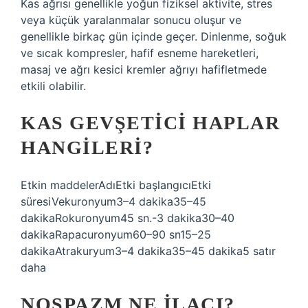
Kas ağrısı genellikle yoğun fiziksel aktivite, stres
veya küçük yaralanmalar sonucu oluşur ve
genellikle birkaç gün içinde geçer. Dinlenme, soğuk
ve sıcak kompresler, hafif esneme hareketleri,
masaj ve ağrı kesici kremler ağrıyı hafifletmede
etkili olabilir.
KAS GEVŞETICI HAPLAR
HANGILERI?
Etkin maddelerAdıEtki başlangıcıEtki
süresiVekuronyum3–4 dakika35–45
dakikaRokuronyum45 sn.-3 dakika30–40
dakikaRapacuronyum60–90 sn15–25
dakikaAtrakuryum3–4 dakika35–45 dakika5 satır
daha
NOSPAZM NE ILACI?