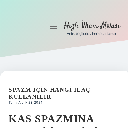
Hızlı İlham Molası
menüyü
aç
Anlık bilgilerle zihnini canlandır!
Anasayfa
Gizlilik Politikası
Yasal Uyarı
Hakkımızda
SPAZM IÇIN HANGI ILAÇ
KULLANILIR
Tarih: Aralık 28, 2024
KAS SPAZMINA