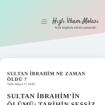
Hızlı İlham Molası
menüyü
aç
Anlık bilgilerle zihnini canlandır!
Anasayfa
Gizlilik Politikası
Yasal Uyarı
Hakkımızda
SULTAN İBRAHIM NE ZAMAN
ÖLDÜ ?
Tarih: Mayıs 17, 2026
SULTAN İBRAHIM’IN
ÖLÜMÜ: TARIHIN SESSIZ