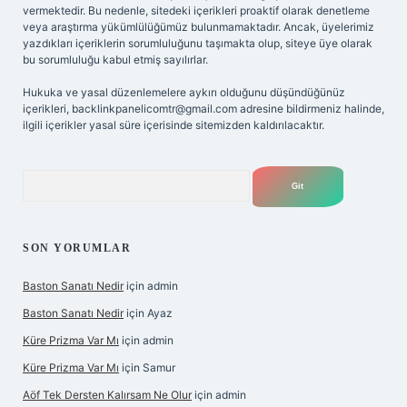
vermektedir. Bu nedenle, sitedeki içerikleri proaktif olarak denetleme
veya araştırma yükümlülüğümüz bulunmamaktadır. Ancak, üyelerimiz
yazdıkları içeriklerin sorumluluğunu taşımakta olup, siteye üye olarak
bu sorumluluğu kabul etmiş sayılırlar.
Hukuka ve yasal düzenlemelere aykırı olduğunu düşündüğünüz
içerikleri,
backlinkpanelicomtr@gmail.com
adresine bildirmeniz halinde,
ilgili içerikler yasal süre içerisinde sitemizden kaldırılacaktır.
Arama
SON YORUMLAR
Baston Sanatı Nedir
için
admin
Baston Sanatı Nedir
için
Ayaz
Küre Prizma Var Mı
için
admin
Küre Prizma Var Mı
için
Samur
Aöf Tek Dersten Kalırsam Ne Olur
için
admin