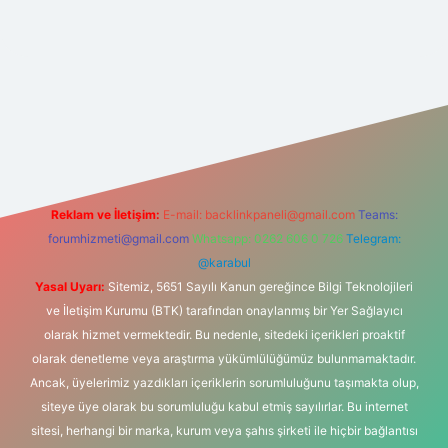
lbet bahis sitesi
Reklam ve İletişim:
E-mail:
backlinkpaneli@gmail.com
Teams:
forumhizmeti@gmail.com
Whatsapp: 0262 606 0 726
Telegram:
@karabul
Yasal Uyarı:
Sitemiz, 5651 Sayılı Kanun gereğince Bilgi Teknolojileri
ve İletişim Kurumu (BTK) tarafından onaylanmış bir Yer Sağlayıcı
olarak hizmet vermektedir. Bu nedenle, sitedeki içerikleri proaktif
olarak denetleme veya araştırma yükümlülüğümüz bulunmamaktadır.
Ancak, üyelerimiz yazdıkları içeriklerin sorumluluğunu taşımakta olup,
siteye üye olarak bu sorumluluğu kabul etmiş sayılırlar. Bu internet
sitesi, herhangi bir marka, kurum veya şahıs şirketi ile hiçbir bağlantısı