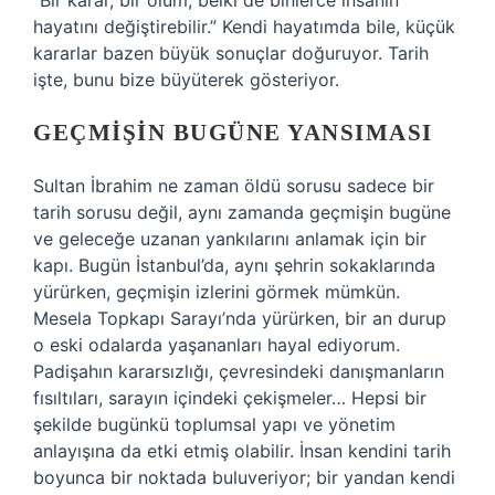
“Bir karar, bir ölüm, belki de binlerce insanın
hayatını değiştirebilir.” Kendi hayatımda bile, küçük
kararlar bazen büyük sonuçlar doğuruyor. Tarih
işte, bunu bize büyüterek gösteriyor.
GEÇMIŞIN BUGÜNE YANSIMASI
Sultan İbrahim ne zaman öldü sorusu sadece bir
tarih sorusu değil, aynı zamanda geçmişin bugüne
ve geleceğe uzanan yankılarını anlamak için bir
kapı. Bugün İstanbul’da, aynı şehrin sokaklarında
yürürken, geçmişin izlerini görmek mümkün.
Mesela Topkapı Sarayı’nda yürürken, bir an durup
o eski odalarda yaşananları hayal ediyorum.
Padişahın kararsızlığı, çevresindeki danışmanların
fısıltıları, sarayın içindeki çekişmeler… Hepsi bir
şekilde bugünkü toplumsal yapı ve yönetim
anlayışına da etki etmiş olabilir. İnsan kendini tarih
boyunca bir noktada buluveriyor; bir yandan kendi