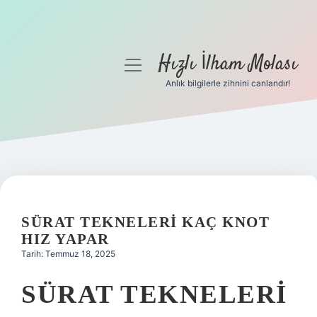
Hızlı İlham Molası
menüyü
aç
Anlık bilgilerle zihnini canlandır!
Anasayfa
Gizlilik Politikası
Yasal Uyarı
Hakkımızda
SÜRAT TEKNELERI KAÇ KNOT
HIZ YAPAR
Tarih: Temmuz 18, 2025
SÜRAT TEKNELERI