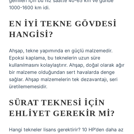
gemileri için bu hız saatte 40-65 km ve günde
1000-1600 km idi.
EN IYI TEKNE GÖVDESI
HANGISI?
Ahşap, tekne yapımında en güçlü malzemedir.
Epoksi kaplama, bu teknelerin uzun süre
kullanılmasını kolaylaştırır. Ahşap, doğal olarak ağır
bir malzeme olduğundan sert havalarda denge
sağlar. Ahşap malzemelerin tek dezavantajı, seri
üretilememesidir.
SÜRAT TEKNESI IÇIN
EHLIYET GEREKIR MI?
Hangi tekneler lisans gerektirir? 10 HP’den daha az