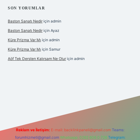
SON YORUMLAR
Baston Sanatı Nedir
için
admin
Baston Sanatı Nedir
için
Ayaz
Küre Prizma Var Mı
için
admin
Küre Prizma Var Mı
için
Samur
Aöf Tek Dersten Kalırsam Ne Olur
için
admin
bet bahis sitesi
Reklam ve İletişim:
E-mail:
backlinkpaneli@gmail.com
Teams:
forumhizmeti@gmail.com
Whatsapp: 0262 606 0 726
Telegram: