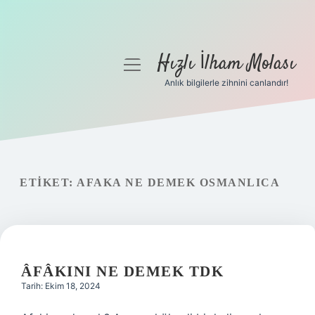
Hızlı İlham Molası
menüyü
aç
Anlık bilgilerle zihnini canlandır!
Anasayfa
Gizlilik Politikası
Yasal Uyarı
ETIKET:
AFAKA NE DEMEK OSMANLICA
Hakkımızda
ÂFÂKINI NE DEMEK TDK
Tarih: Ekim 18, 2024