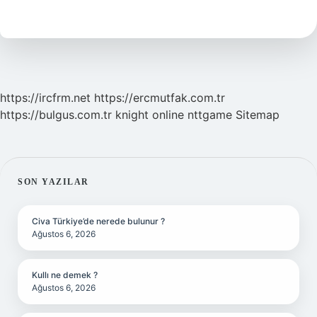
Demek
Tdk
https://ircfrm.net
https://ercmutfak.com.tr
https://bulgus.com.tr
knight online
nttgame
Sitemap
SIDEBAR
SON YAZILAR
Civa Türkiye’de nerede bulunur ?
Ağustos 6, 2026
Kullı ne demek ?
Ağustos 6, 2026