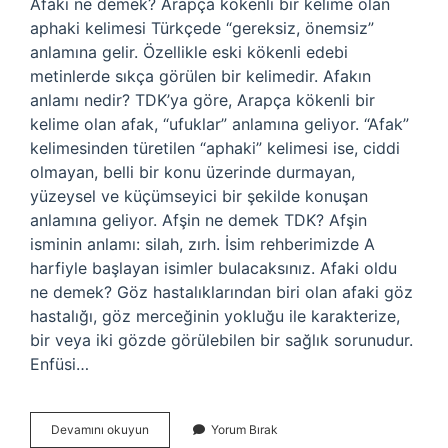
Afaki ne demek? Arapça kökenli bir kelime olan
aphaki kelimesi Türkçede “gereksiz, önemsiz”
anlamına gelir. Özellikle eski kökenli edebi
metinlerde sıkça görülen bir kelimedir. Afakın
anlamı nedir? TDK’ya göre, Arapça kökenli bir
kelime olan afak, “ufuklar” anlamına geliyor. “Afak”
kelimesinden türetilen “aphaki” kelimesi ise, ciddi
olmayan, belli bir konu üzerinde durmayan,
yüzeysel ve küçümseyici bir şekilde konuşan
anlamına geliyor. Afşin ne demek TDK? Afşin
isminin anlamı: silah, zırh. İsim rehberimizde A
harfiyle başlayan isimler bulacaksınız. Afaki oldu
ne demek? Göz hastalıklarından biri olan afaki göz
hastalığı, göz merceğinin yokluğu ile karakterize,
bir veya iki gözde görülebilen bir sağlık sorunudur.
Enfüsi…
Âfâkını
Devamını okuyun
Yorum Bırak
Ne