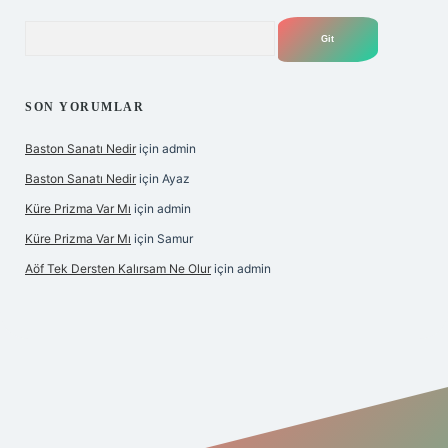
Arama
SON YORUMLAR
Baston Sanatı Nedir
için
admin
Baston Sanatı Nedir
için
Ayaz
Küre Prizma Var Mı
için
admin
Küre Prizma Var Mı
için
Samur
Aöf Tek Dersten Kalırsam Ne Olur
için
admin
s sitesi