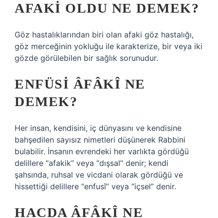
AFAKI OLDU NE DEMEK?
Göz hastalıklarından biri olan afaki göz hastalığı,
göz merceğinin yokluğu ile karakterize, bir veya iki
gözde görülebilen bir sağlık sorunudur.
ENFÜSI ÂFÂKÎ NE
DEMEK?
Her insan, kendisini, iç dünyasını ve kendisine
bahşedilen sayısız nimetleri düşünerek Rabbini
bulabilir. İnsanın evrendeki her varlıkta gördüğü
delillere “afakik” veya “dışsal” denir; kendi
şahsında, ruhsal ve vicdani olarak gördüğü ve
hissettiği delillere “enfusî” veya “içsel” denir.
HACDA ÂFÂKÎ NE