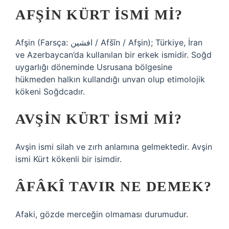
AFŞIN KÜRT ISMI MI?
Afşin (Farsça: افشین‎ / Afšīn / Afşin); Türkiye, İran
ve Azerbaycan’da kullanılan bir erkek ismidir. Soğd
uygarlığı döneminde Usrusana bölgesine
hükmeden halkın kullandığı unvan olup etimolojik
kökeni Soğdcadır.
AVŞIN KÜRT ISMI MI?
Avşin ismi silah ve zırh anlamına gelmektedir. Avşin
ismi Kürt kökenli bir isimdir.
ÂFÂKÎ TAVIR NE DEMEK?
Afaki, gözde merceğin olmaması durumudur.