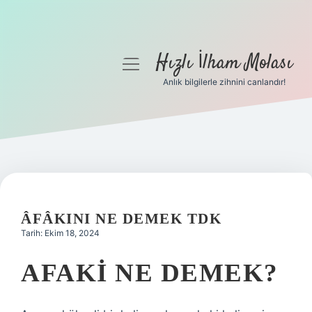
Hızlı İlham Molası
menüyü
aç
Anlık bilgilerle zihnini canlandır!
Anasayfa
Gizlilik Politikası
Yasal Uyarı
Hakkımızda
ÂFÂKINI NE DEMEK TDK
Tarih: Ekim 18, 2024
AFAKI NE DEMEK?