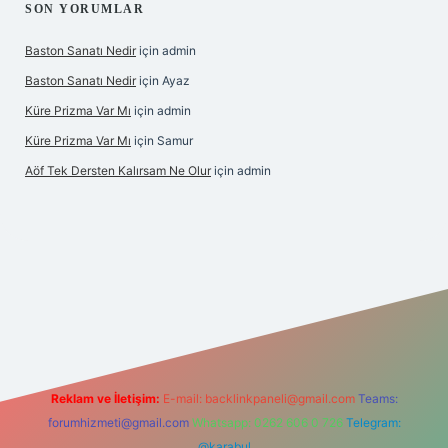
SON YORUMLAR
Baston Sanatı Nedir
için
admin
Baston Sanatı Nedir
için
Ayaz
Küre Prizma Var Mı
için
admin
Küre Prizma Var Mı
için
Samur
Aöf Tek Dersten Kalırsam Ne Olur
için
admin
ilbet bahis sitesi
Reklam ve İletişim:
E-mail:
backlinkpaneli@gmail.com
Teams:
forumhizmeti@gmail.com
Whatsapp: 0262 606 0 726
Telegram:
@karabul