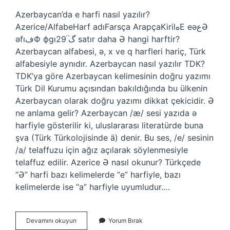
Azerbaycan’da e harfi nasıl yazılır?
Azerice/AlfabeHarf adıFarsça ArapçaKirilﻩЕ еəعƏ
əfıﻑФ фgıگ֜ ֝29 satır daha Ə hangi harftir?
Azerbaycan alfabesi, ə, x ve q harfleri hariç, Türk
alfabesiyle aynıdır. Azerbaycan nasıl yazılır TDK?
TDK’ya göre Azerbaycan kelimesinin doğru yazımı
Türk Dil Kurumu açısından bakıldığında bu ülkenin
Azerbaycan olarak doğru yazımı dikkat çekicidir. Ə
ne anlama gelir? Azerbaycan /æ/ sesi yazıda ə
harfiyle gösterilir ki, uluslararası literatürde buna
şva (Türk Türkolojisinde ä) denir. Bu ses, /e/ sesinin
/a/ telaffuzu için ağız açılarak söylenmesiyle
telaffuz edilir. Azerice Ə nasıl okunur? Türkçede
“Ə” harfi bazı kelimelerde “e” harfiyle, bazı
kelimelerde ise “a” harfiyle uyumludur.…
Azerbaycan
Devamını okuyun
Yorum Bırak
E