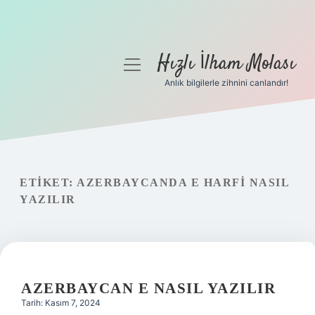
Hızlı İlham Molası
menüyü
aç
Anlık bilgilerle zihnini canlandır!
Anasayfa
Gizlilik Politikası
Yasal Uyarı
ETIKET:
AZERBAYCANDA E HARFI NASIL
YAZILIR
Hakkımızda
AZERBAYCAN E NASIL YAZILIR
Tarih: Kasım 7, 2024