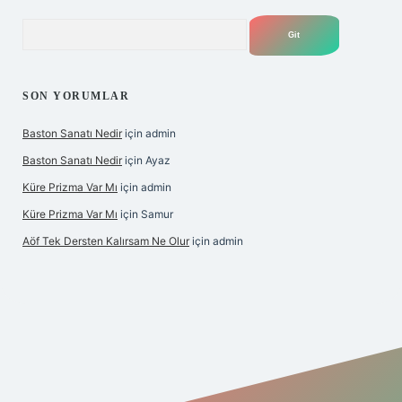
Arama
SON YORUMLAR
Baston Sanatı Nedir
için
admin
Baston Sanatı Nedir
için
Ayaz
Küre Prizma Var Mı
için
admin
Küre Prizma Var Mı
için
Samur
Aöf Tek Dersten Kalırsam Ne Olur
için
admin
s sitesi