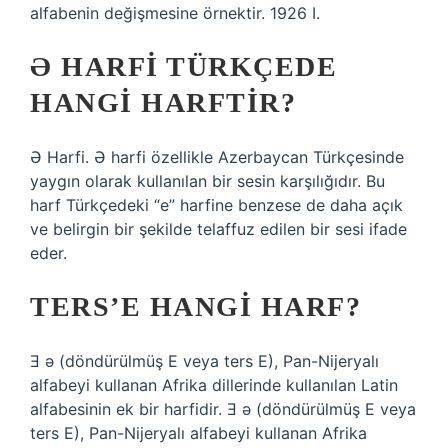
alfabenin değişmesine örnektir. 1926 I.
Ə HARFI TÜRKÇEDE
HANGI HARFTIR?
Ə Harfi. Ə harfi özellikle Azerbaycan Türkçesinde
yaygın olarak kullanılan bir sesin karşılığıdır. Bu
harf Türkçedeki “e” harfine benzese de daha açık
ve belirgin bir şekilde telaffuz edilen bir sesi ifade
eder.
TERS’E HANGI HARF?
Ǝ ǝ (döndürülmüş E veya ters E), Pan-Nijeryalı
alfabeyi kullanan Afrika dillerinde kullanılan Latin
alfabesinin ek bir harfidir. Ǝ ǝ (döndürülmüş E veya
ters E), Pan-Nijeryalı alfabeyi kullanan Afrika