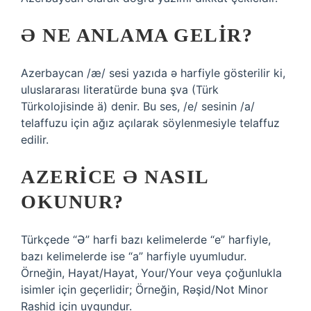
Ə NE ANLAMA GELIR?
Azerbaycan /æ/ sesi yazıda ə harfiyle gösterilir ki,
uluslararası literatürde buna şva (Türk
Türkolojisinde ä) denir. Bu ses, /e/ sesinin /a/
telaffuzu için ağız açılarak söylenmesiyle telaffuz
edilir.
AZERICE Ə NASIL
OKUNUR?
Türkçede “Ə” harfi bazı kelimelerde “e” harfiyle,
bazı kelimelerde ise “a” harfiyle uyumludur.
Örneğin, Hayat/Hayat, Your/Your veya çoğunlukla
isimler için geçerlidir; Örneğin, Rəşid/Not Minor
Rashid için uygundur.