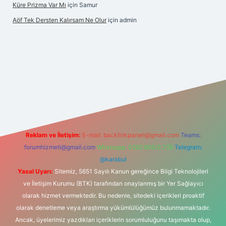
Küre Prizma Var Mı
için
Samur
Aöf Tek Dersten Kalırsam Ne Olur
için
admin
 bahis sitesi
Reklam ve İletişim:
E-mail:
backlinkpaneli@gmail.com
Teams:
forumhizmeti@gmail.com
Whatsapp: 0262 606 0 726
Telegram:
@karabul
Yasal Uyarı:
Sitemiz, 5651 Sayılı Kanun gereğince Bilgi Teknolojileri
ve İletişim Kurumu (BTK) tarafından onaylanmış bir Yer Sağlayıcı
olarak hizmet vermektedir. Bu nedenle, sitedeki içerikleri proaktif
olarak denetleme veya araştırma yükümlülüğümüz bulunmamaktadır.
Ancak, üyelerimiz yazdıkları içeriklerin sorumluluğunu taşımakta olup,