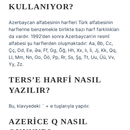
KULLANIYOR?
Azerbaycan alfabesinin harfleri Türk alfabesinin
harflerine benzemekle birlikte bazı harf farklılıkları
da vardır. 1992’den sonra Azerbaycan’ın resmî
alfabesi şu harflerden oluşmaktadır: Aa, Bb, Cc,
Çç, Dd, Ee, Əə, Ff, Gg, Ğğ, Hh, Xx, Iı, İi, Jj, Kk, Qq,
Ll, Mm, Nn, Oo, Öö, Pp, Rr, Ss, Şş, Tt, Uu, Üü, Vv,
Yy, Zz.
TERS’E HARFI NASIL
YAZILIR?
Bu, klavyedeki ` + e tuşlarıyla yapılır.
AZERICE Q NASIL