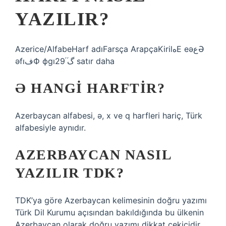
YAZILIR?
Azerice/AlfabeHarf adıFarsça ArapçaKirilﻩЕ еəعƏ
əfıﻑФ фgıگ֜ ֝29 satır daha
Ə HANGI HARFTIR?
Azerbaycan alfabesi, ə, x ve q harfleri hariç, Türk
alfabesiyle aynıdır.
AZERBAYCAN NASIL
YAZILIR TDK?
TDK’ya göre Azerbaycan kelimesinin doğru yazımı
Türk Dil Kurumu açısından bakıldığında bu ülkenin
Azerbaycan olarak doğru yazımı dikkat çekicidir.