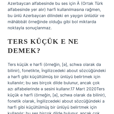
Azerbaycan alfabesinde bu ses için Ä (Ortak Türk
alfabesinde yer alır) harfi kullanılmasına rağmen,
bu ünlü Azerbaycan dilindeki en yaygın ünlüdür ve
mähäbbät örneğinde olduğu gibi bol miktarda
noktayla sonuçlanmaz.
TERS KÜÇÜK E NE
DEMEK?
Ters küçük e harfi (örneğin, [ə], schwa olarak da
bilinir), fonetikte, İngilizcedeki about sözcüğündeki
a harfi gibi küçültülmüş bir ünlüyü belirtmek için
kullanılır; bu ses birçok dilde bulunur, ancak çok
azı alfabelerinde ə sesini kullanır.17 Mart 2020Ters
küçük e harfi (örneğin, [ə], schwa olarak da bilinir),
fonetik olarak, İngilizcedeki about sözcüğündeki a
harfi gibi küçültülmüş bir ünlüyü belirtmek için
kullanılır; bu ses birçok dilde bulunur, ancak çok