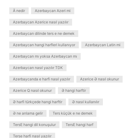
Ä nedir
Azerbaycan Azeri mi
Azerbaycan Azerice nasıl yazılır
Azerbaycan dilinde ters e ne demek
Azerbaycan hangi harfleri kullanıyor
Azerbaycan Latin mi
Azerbaycan mı yoksa Azerbaycan mı
Azerbaycan nasıl yazılır TDK
Azerbaycanda e harfi nasıl yazılır
Azerice Ə nasıl okunur
Azerice Q nasıl okunur
Ə hangi harftir
Ə harfi türkçede hangi harftir
Ə nasıl kullanılır
Ə ne anlama gelir
Ters küçük e ne demek
TersE hangi dil konuşulur
TersE hangi harf
Terse harfi nasıl yazılır