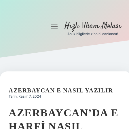
Hızlı İlham Molası
menüyü
aç
Anlık bilgilerle zihnini canlandır!
Anasayfa
Gizlilik Politikası
Yasal Uyarı
Hakkımızda
AZERBAYCAN E NASIL YAZILIR
Tarih: Kasım 7, 2024
AZERBAYCAN’DA E
HARFI NASIL