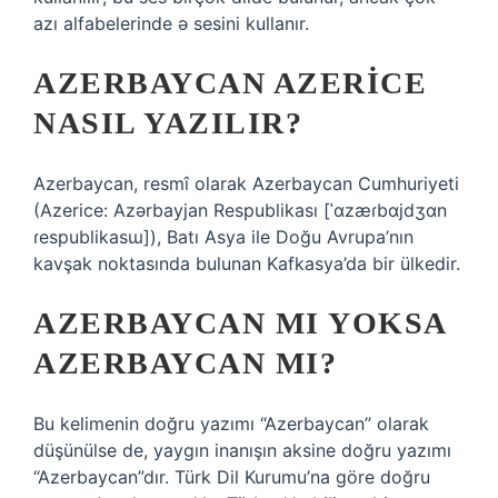
azı alfabelerinde ə sesini kullanır.
AZERBAYCAN AZERICE
NASIL YAZILIR?
Azerbaycan, resmî olarak Azerbaycan Cumhuriyeti
(Azerice: Azərbayjan Respublikası [ˈɑzæɾbɑjdʒɑn
ɾespublikasɯ]), Batı Asya ile Doğu Avrupa’nın
kavşak noktasında bulunan Kafkasya’da bir ülkedir.
AZERBAYCAN MI YOKSA
AZERBAYCAN MI?
Bu kelimenin doğru yazımı “Azerbaycan” olarak
düşünülse de, yaygın inanışın aksine doğru yazımı
“Azerbaycan”dır. Türk Dil Kurumu’na göre doğru