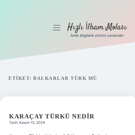
Hızlı İlham Molası
menüyü
aç
Anlık bilgilerle zihnini canlandır!
Anasayfa
Gizlilik Politikası
Yasal Uyarı
ETIKET:
BALKARLAR TÜRK MÜ
Hakkımızda
KARAÇAY TÜRKÜ NEDIR
Tarih: Kasım 15, 2024