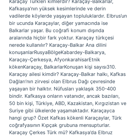
Karaçay Türkleri kimlerdir? Karaçay-Balkarlar,
Kafkasya’nın yüksek kesimlerinde ve derin
vadilerde köylerde yaşayan topluluklardır. Elbrus’un
bir ucunda Karaçaylar, diğer yamacında ise
Balkarlar yaşar. Bu coğrafi konum dışında
aralarında hiçbir fark yoktur. Karaçay türkçesi
nerede kullanılır? Karaçay-Balkar Ana dilini
konuşanlarRusyaBölgeKabardey-Balkarya,
Karaçay-Çerkesya, AfyonkarahisarEtnik
kökenKaraçay, BalkarlarKonuşan kişi sayısı310.
Karaçay ailesi kimdir? Karaçay-Balkar halkı, Kafkas
Dağları’nın zirvesi olan Elbrus Dağı çevresinde
yaşayan bir halktır. Nüfusları yaklaşık 350-400
bindir. Kafkasya onların vatanıdır, ancak bazıları,
50 bin kişi, Türkiye, ABD, Kazakistan, Kırgızistan ve
Suriye gibi ülkelerde yaşamaktadır. Karaçayca
hangi grup? Özet Kafkas kökenli Karaçaylar, Türk
coğrafyasının Kıpçak grubuna mensupturlar.
Karaçay Çerkes Türk mü? Kafkasya’da Elbruz