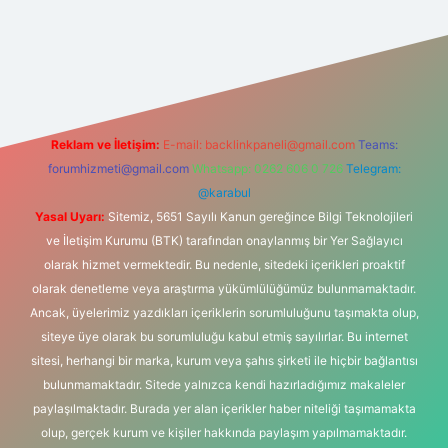
is sitesi
Reklam ve İletişim:
E-mail:
backlinkpaneli@gmail.com
Teams:
forumhizmeti@gmail.com
Whatsapp: 0262 606 0 726
Telegram:
@karabul
Yasal Uyarı:
Sitemiz, 5651 Sayılı Kanun gereğince Bilgi Teknolojileri
ve İletişim Kurumu (BTK) tarafından onaylanmış bir Yer Sağlayıcı
olarak hizmet vermektedir. Bu nedenle, sitedeki içerikleri proaktif
olarak denetleme veya araştırma yükümlülüğümüz bulunmamaktadır.
Ancak, üyelerimiz yazdıkları içeriklerin sorumluluğunu taşımakta olup,
siteye üye olarak bu sorumluluğu kabul etmiş sayılırlar. Bu internet
sitesi, herhangi bir marka, kurum veya şahıs şirketi ile hiçbir bağlantısı
bulunmamaktadır. Sitede yalnızca kendi hazırladığımız makaleler
paylaşılmaktadır. Burada yer alan içerikler haber niteliği taşımamakta
olup, gerçek kurum ve kişiler hakkında paylaşım yapılmamaktadır.