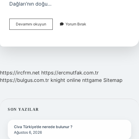
Dağları’nın doğu…
Karaçay
Devamını okuyun
Yorum Bırak
Türkü
Nedir
https://ircfrm.net
https://ercmutfak.com.tr
https://bulgus.com.tr
knight online
nttgame
Sitemap
SIDEBAR
SON YAZILAR
Civa Türkiye’de nerede bulunur ?
Ağustos 6, 2026