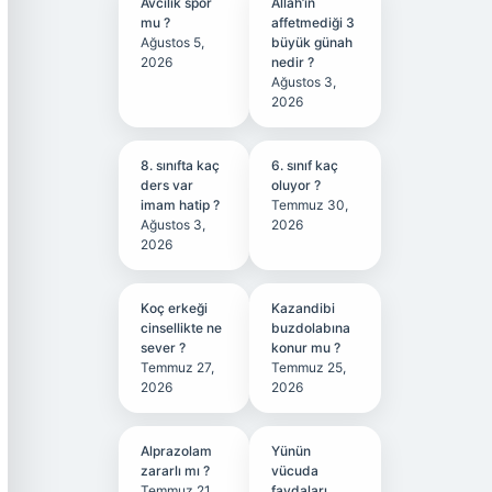
Avcılık spor
Allah’ın
mu ?
affetmediği 3
Ağustos 5,
büyük günah
2026
nedir ?
Ağustos 3,
2026
8. sınıfta kaç
6. sınıf kaç
ders var
oluyor ?
imam hatip ?
Temmuz 30,
Ağustos 3,
2026
2026
Koç erkeği
Kazandibi
cinsellikte ne
buzdolabına
sever ?
konur mu ?
Temmuz 27,
Temmuz 25,
2026
2026
Alprazolam
Yünün
zararlı mı ?
vücuda
Temmuz 21,
faydaları