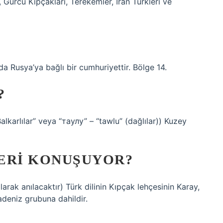
 Gürcü Kıpçakları, Terekemler, İran Türkleri ve
 Rusya’ya bağlı bir cumhuriyettir. Bölge 14.
?
karlılar” veya “таулу” – “tawlu” (dağlılar)) Kuzey
ERI KONUŞUYOR?
ak anılacaktır) Türk dilinin Kıpçak lehçesinin Karay,
adeniz grubuna dahildir.