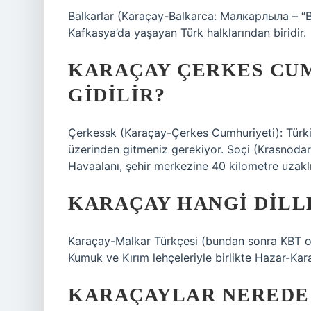
Balkarlar (Karaçay-Balkarca: Малкарлыла – “Bal
Kafkasya’da yaşayan Türk halklarından biridir.
KARAÇAY ÇERKES CUM
GIDILIR?
Çerkessk (Karaçay-Çerkes Cumhuriyeti): Türki
üzerinden gitmeniz gerekiyor. Soçi (Krasnodar 
Havaalanı, şehir merkezine 40 kilometre uzaklık
KARAÇAY HANGI DILL
Karaçay-Malkar Türkçesi (bundan sonra KBT olar
Kumuk ve Kırım lehçeleriyle birlikte Hazar-Kar
KARAÇAYLAR NEREDE