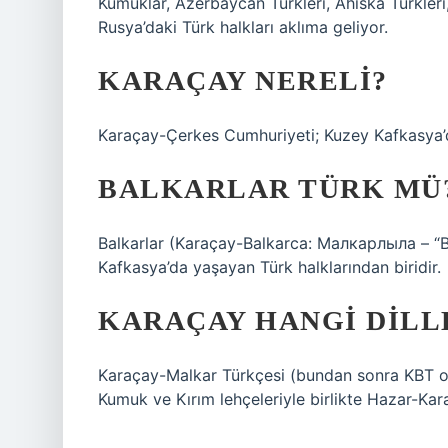
Kumuklar, Azerbaycan Türkleri, Ahıska Türkleri,
Rusya’daki Türk halkları aklıma geliyor.
KARAÇAY NERELI?
Karaçay-Çerkes Cumhuriyeti; Kuzey Kafkasya’da
BALKARLAR TÜRK MÜ
Balkarlar (Karaçay-Balkarca: Малкарлыла – “Bal
Kafkasya’da yaşayan Türk halklarından biridir.
KARAÇAY HANGI DILL
Karaçay-Malkar Türkçesi (bundan sonra KBT olar
Kumuk ve Kırım lehçeleriyle birlikte Hazar-Kar