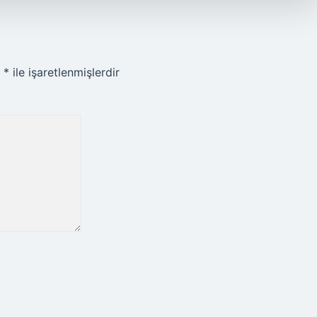
r
*
ile işaretlenmişlerdir