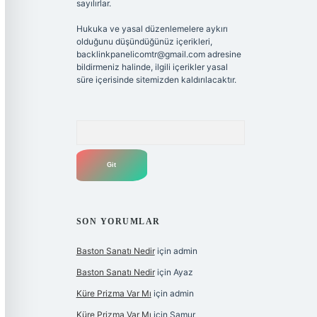
sayılırlar.
Hukuka ve yasal düzenlemelere aykırı
olduğunu düşündüğünüz içerikleri,
backlinkpanelicomtr@gmail.com
adresine
bildirmeniz halinde, ilgili içerikler yasal
süre içerisinde sitemizden kaldırılacaktır.
Arama
SON YORUMLAR
Baston Sanatı Nedir
için
admin
Baston Sanatı Nedir
için
Ayaz
Küre Prizma Var Mı
için
admin
Küre Prizma Var Mı
için
Samur