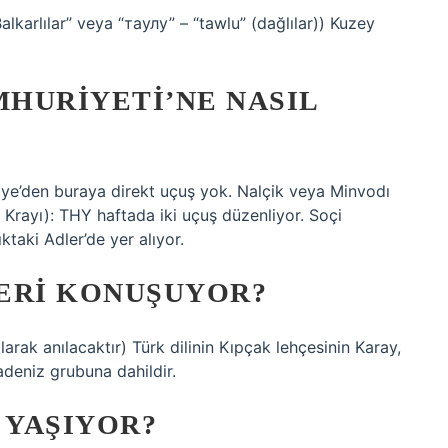
karlılar” veya “таулу” – “tawlu” (dağlılar)) Kuzey
HURIYETI’NE NASIL
ye’den buraya direkt uçuş yok. Nalçik veya Minvodı
Krayı): THY haftada iki uçuş düzenliyor. Soçi
taki Adler’de yer alıyor.
ERI KONUŞUYOR?
ak anılacaktır) Türk dilinin Kıpçak lehçesinin Karay,
adeniz grubuna dahildir.
 YAŞIYOR?