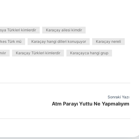
sya Türkleri kimlerdir
Karaçay ailesi kimdir
kes Türk mü
Karaçay hangi dilleri konuşuyor
Karaçay nereli
ılır
Karaçay Türkleri kimlerdir
Karaçayca hangi grup
Sonraki Yazı
Atm Parayı Yuttu Ne Yapmalıyım