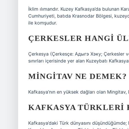
İklim ılımandır. Kuzey Kafkasya’da bulunan K
Cumhuriyeti, batıda Krasnodar Bölgesi, kuze
ile komşudur.
ÇERKESLER HANGI Ü
Çerkesya (Çerkesçe: Адыгэ Хэку; Çerkesler ve
sınırları içerisinde yer alan Kuzeybatı Kafkasya’
MINGITAV NE DEMEK?
Kafkasya’nın en yüksek dağları olan Mingitav, 
KAFKASYA TÜRKLERI 
Kafkasya’daki Türk dünyasını düşündüğümde; No