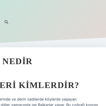
 NEDIR
ERI KIMLERDIR?
erinde ve derin vadilerde köylerde yaşayan
r, diğer yamacında ise Balkarlar yaşar. Bu coğrafi konum