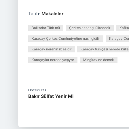
Tarih:
Makaleler
Balkarlar Türk mü
Çerkesler hangi ülkededir
Kafka
Karaçay Çerkes Cumhuriyetine nasıl gidilir
Karaçay Çer
Karaçay nerenin ilçesidir
Karaçay türkçesi nerede kullan
Karaçaylar nerede yaşıyor
Mingitav ne demek
Önceki Yazı
Bakır Sülfat Yenir Mi