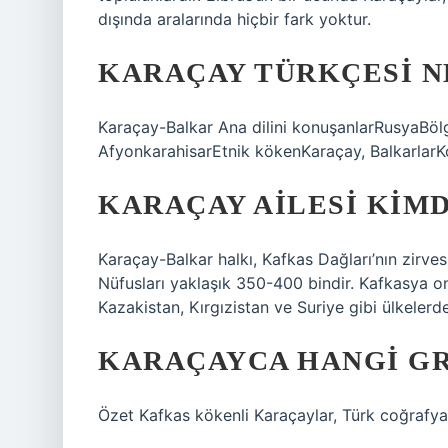
dışında aralarında hiçbir fark yoktur.
KARAÇAY TÜRKÇESI N
Karaçay-Balkar Ana dilini konuşanlarRusyaBö
AfyonkarahisarEtnik kökenKaraçay, BalkarlarKo
KARAÇAY AILESI KIMD
Karaçay-Balkar halkı, Kafkas Dağları’nın zirves
Nüfusları yaklaşık 350-400 bindir. Kafkasya onl
Kazakistan, Kırgızistan ve Suriye gibi ülkeler
KARAÇAYCA HANGI G
Özet Kafkas kökenli Karaçaylar, Türk coğrafy