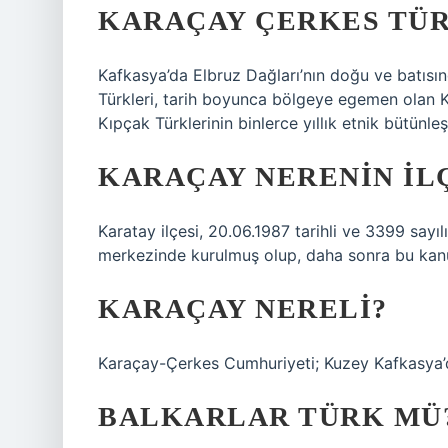
KARAÇAY ÇERKES TÜ
Kafkasya’da Elbruz Dağları’nın doğu ve batıs
Türkleri, tarih boyunca bölgeye egemen olan Kim
Kıpçak Türklerinin binlerce yıllık etnik bütün
KARAÇAY NERENIN IL
Karatay ilçesi, 20.06.1987 tarihli ve 3399 sayıl
merkezinde kurulmuş olup, daha sonra bu kanun 
KARAÇAY NERELI?
Karaçay-Çerkes Cumhuriyeti; Kuzey Kafkasya’da
BALKARLAR TÜRK MÜ