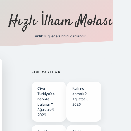
Hızlı İlham Molası
Anlık bilgilerle zihnini canlandır!
ilbet bahis sitesi
SIDEBAR
SON YAZILAR
Civa
Kullı ne
Türkiye’de
demek ?
nerede
Ağustos 6,
bulunur ?
2026
Ağustos 6,
2026