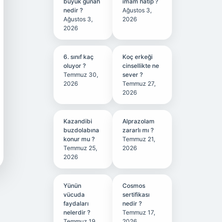
büyük günah
imam hatip ?
nedir ?
Ağustos 3,
Ağustos 3,
2026
2026
6. sınıf kaç
Koç erkeği
oluyor ?
cinsellikte ne
Temmuz 30,
sever ?
2026
Temmuz 27,
2026
Kazandibi
Alprazolam
buzdolabına
zararlı mı ?
konur mu ?
Temmuz 21,
Temmuz 25,
2026
2026
Yünün
Cosmos
vücuda
sertifikası
faydaları
nedir ?
nelerdir ?
Temmuz 17,
Temmuz 19,
2026