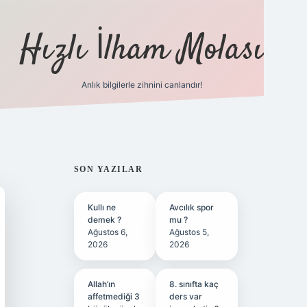
Hızlı İlham Molası
Anlık bilgilerle zihnini canlandır!
ilbet bahis sitesi
SIDEBAR
SON YAZILAR
Kullı ne
Avcılık spor
demek ?
mu ?
Ağustos 6,
Ağustos 5,
2026
2026
Allah’ın
8. sınıfta kaç
affetmediği 3
ders var