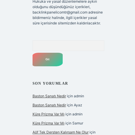
Hukuka ve yasal düzenlemelere aykırı
olduğunu düşündüğünüz içerikleri,
backlinkpanelicomtr@gmail.com
adresine
bildirmeniz halinde, ilgili içerikler yasal
süre içerisinde sitemizden kaldırılacaktır.
Arama
SON YORUMLAR
Baston Sanatı Nedir
için
admin
Baston Sanatı Nedir
için
Ayaz
Küre Prizma Var Mı
için
admin
Küre Prizma Var Mı
için
Samur
Aöf Tek Dersten Kalırsam Ne Olur
için