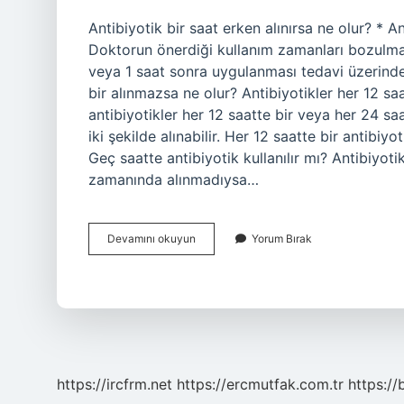
Antibiyotik bir saat erken alınırsa ne olur? * 
Doktorun önerdiği kullanım zamanları bozulmam
veya 1 saat sonra uygulanması tedavi üzerinde
bir alınmazsa ne olur? Antibiyotikler her 12 sa
antibiyotikler her 12 saatte bir veya her 24 saat
iki şekilde alınabilir. Her 12 saatte bir antibi
Geç saatte antibiyotik kullanılır mı? Antibiyot
zamanında alınmadıysa…
Antibiyotikler
Devamını okuyun
Yorum Bırak
Neden
Aynı
Saatte
Mi
Alınmalı
https://ircfrm.net
https://ercmutfak.com.tr
https://