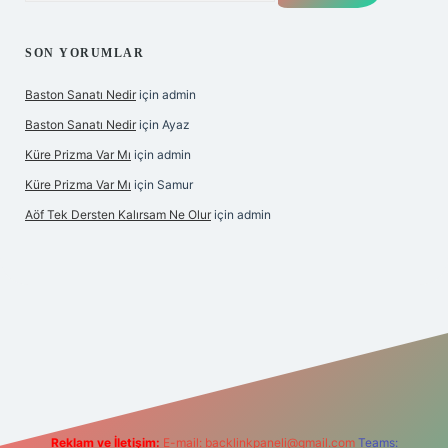
SON YORUMLAR
Baston Sanatı Nedir
için
admin
Baston Sanatı Nedir
için
Ayaz
Küre Prizma Var Mı
için
admin
Küre Prizma Var Mı
için
Samur
Aöf Tek Dersten Kalırsam Ne Olur
için
admin
bahis sitesi
Reklam ve İletişim:
E-mail:
backlinkpaneli@gmail.com
Teams: