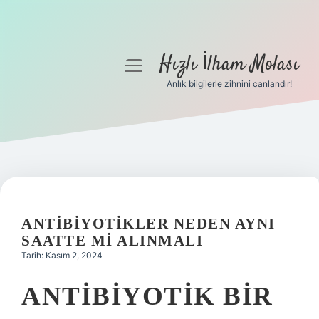
Hızlı İlham Molası
menüyü
aç
Anlık bilgilerle zihnini canlandır!
Anasayfa
Gizlilik Politikası
Yasal Uyarı
Hakkımızda
ANTIBIYOTIKLER NEDEN AYNI
SAATTE MI ALINMALI
Tarih: Kasım 2, 2024
ANTIBIYOTIK BIR