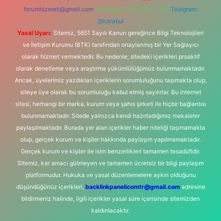
forumhizmeti@gmail.com
Whatsapp: 0262 606 0 726
Telegram:
@karabul
Yasal Uyarı:
Sitemiz, 5651 Sayılı Kanun gereğince Bilgi Teknolojileri
ve İletişim Kurumu (BTK) tarafından onaylanmış bir Yer Sağlayıcı
olarak hizmet vermektedir. Bu nedenle, sitedeki içerikleri proaktif
olarak denetleme veya araştırma yükümlülüğümüz bulunmamaktadır.
Ancak, üyelerimiz yazdıkları içeriklerin sorumluluğunu taşımakta olup,
siteye üye olarak bu sorumluluğu kabul etmiş sayılırlar. Bu internet
sitesi, herhangi bir marka, kurum veya şahıs şirketi ile hiçbir bağlantısı
bulunmamaktadır. Sitede yalnızca kendi hazırladığımız makaleler
paylaşılmaktadır. Burada yer alan içerikler haber niteliği taşımamakta
olup, gerçek kurum ve kişiler hakkında paylaşım yapılmamaktadır.
Gerçek kurum ve kişiler ile isim benzerlikleri tamamen tesadüfidir.
Sitemiz, kar amacı gütmeyen ve tamamen ücretsiz bir bilgi paylaşım
platformudur. Hukuka ve yasal düzenlemelere aykırı olduğunu
düşündüğünüz içerikleri,
backlinkpanelicomtr@gmail.com
adresine
bildirmeniz halinde, ilgili içerikler yasal süre içerisinde sitemizden
kaldırılacaktır.